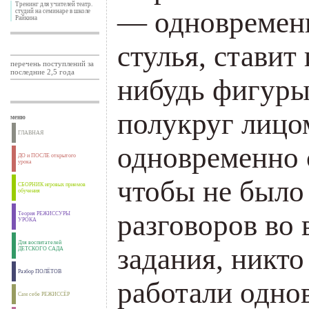
Тренинг для учителей театр.
— одно­временн
студий на семинаре в школе
Райкина
стулья, ставит 
перечень поступлений за
последние 2,5 года
нибудь фи­гуры
полукруг лицом
меню
ГЛАВНАЯ
одновременно 
ДО и ПОСЛЕ открытого
урока
чтобы не было
СБОРНИК игровых приемов
обучения
разговоров во
Теория РЕЖИССУРЫ
УРОКА
Для воспитателей
за­дания, никто
ДЕТСКОГО САДА
Разбор ПОЛЁТОВ
работали одно
Сам себе РЕЖИССЁР