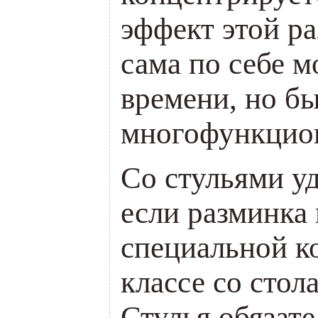
эф­фект этой р
сама по себе м
вре­мени, но б
многофункцио
Со стульями уд
если разминка 
специальной ко
классе со стол
Стулья обязат