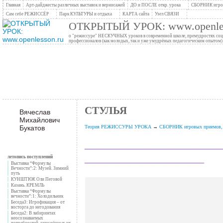
Главная
Арт-дайджесты различных выставок и вернисажей
ДО и ПОСЛЕ откр. урока
СБОРНИК игров
Сам себе РЕЖИССЁР
Парк КУЛЬТУРЫ и отдыха
КАРТА сайта
Узел СВЯЗИ
ОТКРЫТЫЙ УРОК: www.openles
о "режиссуре" НЕСКУЧНЫХ уроков в современной школе, премудростях социо
профессионалов (как молодых, так и уже умудрёных педагогическим опытом)
СТУЛЬЯ
Вячеслав
Михайлович
Букатов
Теория РЕЖИССУРЫ УРОКА
→
СБОРНИК игровых приемов, с
_______________________
____________________
летопись поступлений
Выставка “Формулы
Вечности”:2: Музей. Зимний
путь
КУНШТЮК Оли Пеговой
Казань. КРЕМЛЬ
Выставка “Формулы
вечности”:1: Холодильник
Беседа3: Игрофикация – от
восторга до негодования
Беседа2: В лабиринтах
неосознаваемых
потребностей, окружённых их