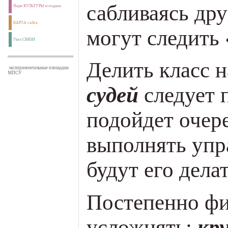
сабливаясь дру
Парк КУЛЬТУРЫ и отдыха
КАРТА сайта
могут следить 
Узел СВЯЗИ
Делить класс 
экспериментальные площадки
МПСУ
судей
следует п
подойдет очер
выполнять упр
будут его де­ла
Постепенно ф
усложнять:
кру