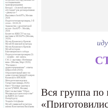
осознаваемыми
трансформациями
Беседа1: «Золотой ключик»
обучения? или дегенеративная
«движуха»?
Выставка в ЗилАРТе, Москва
2026
Педагогическая прожарка, 3-й
сезон – 04.04.26
Знакомство с архитектурой
музея «ЗилАРТ». Москва,
2026
Буклет по КВЕСТУ на худ.
выставке в ЗИЛАРТе (Москва,
иду
2026)
Музеи Казанского Кремля:
Музей Исламской культуры
Музеи Казанского Кремля:
Музей истории
Благовещенского собора
Педагогическая прожарка (3)
С
– онлайн – лит. запись
ГЭС-2: выставка «Нетёмные
века» (Москва, Март 2026)
“Расскажи о
драмогерменевтике”: ответы
нейросетей (2026)
___
Образовательный квест по
залам художественной галереи
Казанского КРЕМЛЯ
Методическая неделя в
Татарстане (январь 2026)
Квест “Путевые заметки в
Вся группа по 
музее”(ГМИИ, Москва)
Квест на выставке “Образ
Москвы в русском искусстве”
на ВДНХ (из Санкт-
Петербурга)
«Приготовилис
Усадьба Алтуфьево
Музей славянской культуры
имени Константина Васильева