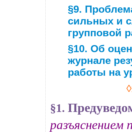
§9.
Проблема
сильных и с
групповой р
§
10. Об о
цен
журнале рез
работы на у
◊
Предуведо
§
1.
разъяснением 