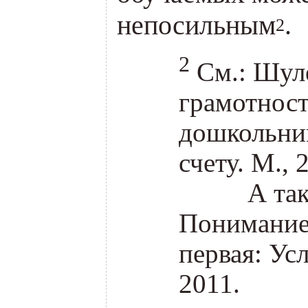
непосильным
.
2
2
См.: Шул
грамотнос
дошкольни
счету. М., 
_____
А та
Понимание
первая: Ус
2011.