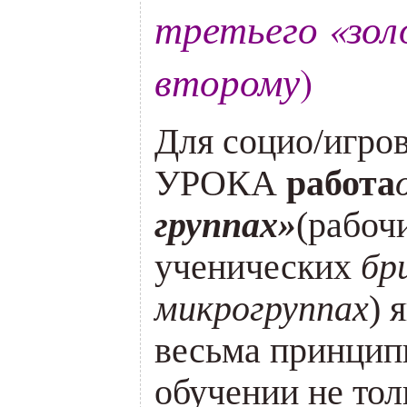
третьего «зол
второму
)
Для социо/иг
УРОКА
работа
группах»
(рабоч
ученических
бр
микрогруппах
) 
весьма принцип
обучении не тол