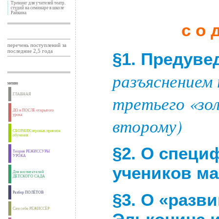
Тренинг для учителей театр.
студий на семинаре в школе
Райкина
с о 
перечень поступлений за
последние 2,5 года
§
1. Предув
разъяснением
меню
ГЛАВНАЯ
третьего «зо
ДО и ПОСЛЕ открытого
урока
второму)
СБОРНИК игровых приемов
обучения
§
2. О специ
Теория РЕЖИССУРЫ
УРОКА
учеников м
Для воспитателей
ДЕТСКОГО САДА
Разбор ПОЛЁТОВ
§3. О «раз
Сам себе РЕЖИССЁР