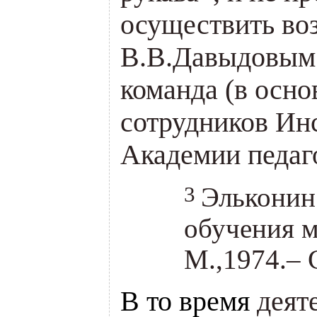
осуществить во
В.В.Давыдовым 
команда (в осно
сотрудников Ин
Академии педаго
3
Эльконин
обучения 
М.,1974.– 
В то время
деяте