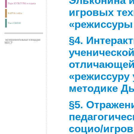
Эльконина и
Парк КУЛЬТУРЫ и отдыха
игровых тех
КАРТА сайта
«режиссуры
Узел СВЯЗИ
§
4. Интерак
экспериментальные площадки
МПСУ
ученической
отличающей
«режиссуру 
методике Дь
§
5. Отражен
педагогичес
социо/игров