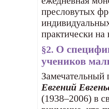
ежедневная мон
пресловутых фр
индивидуальных
практически на 
О специфи
§
2.
учеников ма
Замечательный 
Евгений Евген
(1938–2006) в с