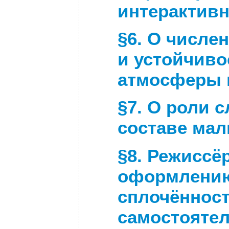
интерактивн
§
6. О числе
и устойчиво
атмосферы 
§
7. О роли 
составе мал
§
8.
Режиссёр
оформлению
сплочённост
самостояте