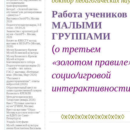
осознаваемыми
трансформациями
Беседа1: «Золотой ключик»
Работа учеников
обучения? или дегенеративная
«движуха»?
Выставка в ЗилАРТе, Москва
МАЛЫМИ
2026
Педагогическая прожарка, 3-й
сезон – 04.04.26
Знакомство с архитектурой
ГРУППАМИ
музея «ЗилАРТ». Москва,
2026
Буклет по КВЕСТУ на худ.
о третьем
выставке в ЗИЛАРТе (Москва,
(
2026)
Музеи Казанского Кремля:
Музей Исламской культуры
«золотом правиле
Музеи Казанского Кремля:
Музей истории
Благовещенского собора
Педагогическая прожарка (3)
– онлайн – лит. запись
социо/игровой
ГЭС-2: выставка «Нетёмные
века» (Москва, Март 2026)
“Расскажи о
драмогерменевтике”: ответы
интерактивност
нейросетей (2026)
Образовательный квест по
залам художественной галереи
Казанского КРЕМЛЯ
Методическая неделя в
Татарстане (январь 2026)
Квест “Путевые заметки в
музее”(ГМИИ, Москва)
Квест на выставке “Образ
Москвы в русском искусстве”
◊x◊x◊x◊x◊x◊x◊x◊x◊x◊
на ВДНХ (из Санкт-
Петербурга)
Усадьба Алтуфьево
Музей славянской культуры
имени Константина Васильева