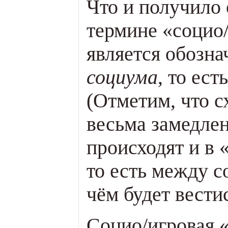
Что и получило
термине «социо/
является обозн
социума
, то ест
(Отметим, что с
весьма замедле
происходят и в 
то есть между с
чём будет вестис
Социо/игровая 