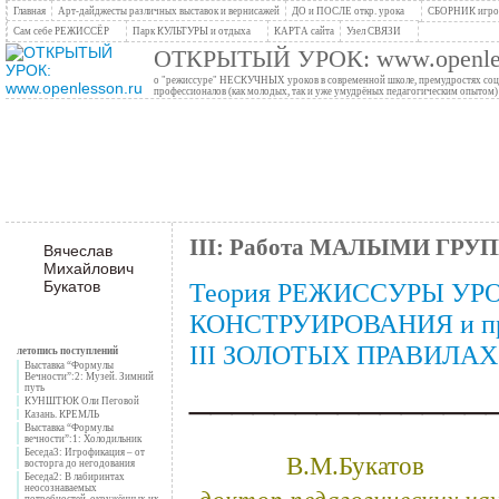
Главная
Арт-дайджесты различных выставок и вернисажей
ДО и ПОСЛЕ откр. урока
СБОРНИК игров
Сам себе РЕЖИССЁР
Парк КУЛЬТУРЫ и отдыха
КАРТА сайта
Узел СВЯЗИ
ОТКРЫТЫЙ УРОК: www.openles
о "режиссуре" НЕСКУЧНЫХ уроков в современной школе, премудростях социо
профессионалов (как молодых, так и уже умудрёных педагогическим опытом)
III: Работа МАЛЫМИ ГР
Вячеслав
Михайлович
Букатов
Теория РЕЖИССУРЫ УР
КОНСТРУИРОВАНИЯ и про
III ЗОЛОТЫХ ПРАВИЛАХ 
летопись поступлений
Выставка “Формулы
Вечности”:2: Музей. Зимний
______________
путь
КУНШТЮК Оли Пеговой
Казань. КРЕМЛЬ
Выставка “Формулы
вечности”:1: Холодильник
Беседа3: Игрофикация – от
В.М.Букатов
восторга до негодования
Беседа2: В лабиринтах
доктор педагогических на
неосознаваемых
потребностей, окружённых их