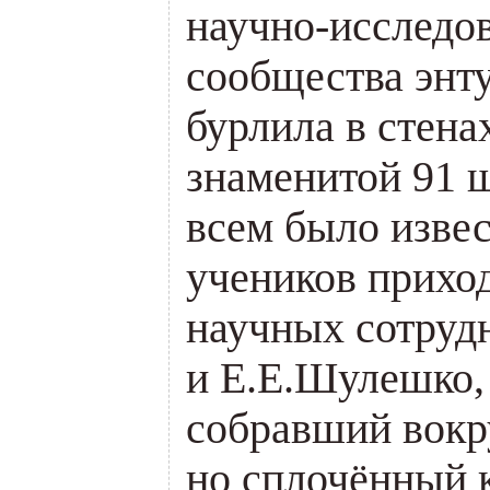
научно-исследов
сообщества энт
бурлила в стена
знаменитой 91 ш
всем было извес
учеников приход
научных сотруд
и Е.Е.Шулешко,
собравший вокр
но сплочённый 