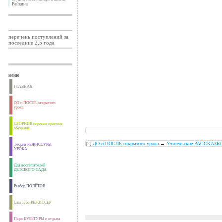
Райкина
перечень поступлений за
последние 2,5 года
меню
ГЛАВНАЯ
ДО и ПОСЛЕ открытого
урока
СБОРНИК игровых приемов
обучения
[2]
ДО и ПОСЛЕ открытого урока
→
Учительские РАССКАЗЫ 
Теория РЕЖИССУРЫ
УРОКА
Для воспитателей
ДЕТСКОГО САДА
Разбор ПОЛЁТОВ
Сам себе РЕЖИССЁР
Парк КУЛЬТУРЫ и отдыха