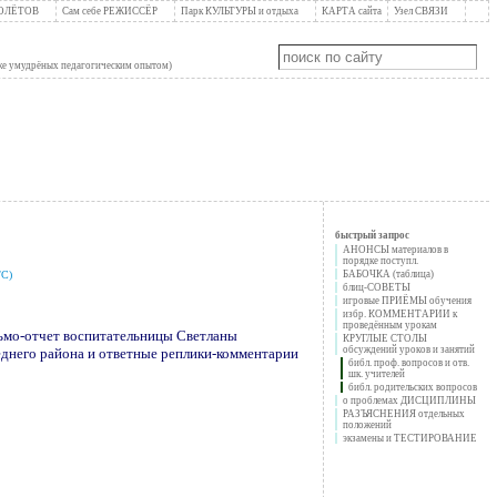
ПОЛЁТОВ
Сам себе РЕЖИССЁР
Парк КУЛЬТУРЫ и отдыха
КАРТА сайта
Узел СВЯЗИ
уже умудрёных педагогическим опытом)
быстрый запрос
АНОНСЫ материалов в
порядке поступл.
/С)
БАБОЧКА (таблица)
блиц-СОВЕТЫ
игровые ПРИЁМЫ обучения
избр. КОММЕНТАРИИ к
проведённым урокам
ьмо-отчет воспитательницы Светланы
КРУГЛЫЕ СТОЛЫ
обсуждений уроков и занятий
седнего района и ответные реплики-комментарии
библ. проф. вопросов и отв.
шк. учителей
библ. родительских вопросов
о проблемах ДИСЦИПЛИНЫ
РАЗЪЯСНЕНИЯ отдельных
положений
экзамены и ТЕСТИРОВАНИЕ