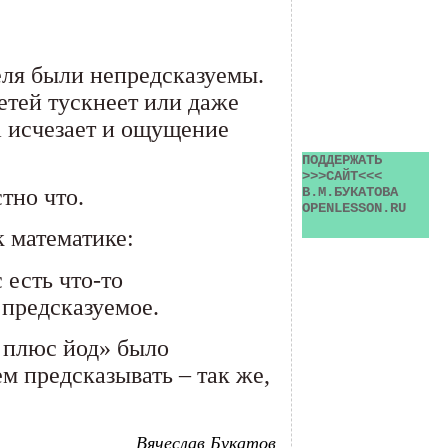
теля были непредсказуемы.
детей тускнеет или даже
ка исчезает и ощущение
ПОДДЕРЖАТЬ 
>>>САЙТ<<< 
стно что.
В.М.БУКАТОВА 
OPENLESSON.RU
к математике:
 есть что-то
 предсказуемое.
л плюс йод» было
м предсказывать – так же,
Вячеслав Букатов