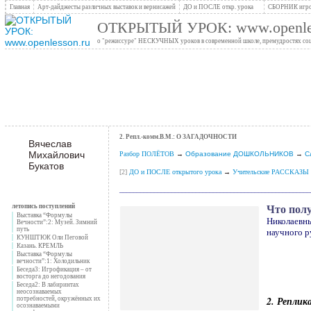
Главная
Арт-дайджесты различных выставок и вернисажей
ДО и ПОСЛЕ откр. урока
СБОРНИК игро
ОТКРЫТЫЙ УРОК: www.openles
о "режиссуре" НЕСКУЧНЫХ уроков в современной школе, премудростях социо
2. Репл.-комм.В.М.: О ЗАГАДОЧНОСТИ
Вячеслав
Михайлович
Разбор ПОЛЁТОВ
→
Образование ДОШКОЛЬНИКОВ
→
С
Букатов
[2]
ДО и ПОСЛЕ открытого урока
→
Учительские РАССКАЗЫ
_______________________________________________________
летопись поступлений
Что полу
Выставка “Формулы
Николаевн
Вечности”:2: Музей. Зимний
путь
научного 
КУНШТЮК Оли Пеговой
Казань. КРЕМЛЬ
.
Выставка “Формулы
вечности”:1: Холодильник
Беседа3: Игрофикация – от
.
восторга до негодования
Беседа2: В лабиринтах
неосознаваемых
2. Реплик
потребностей, окружённых их
осознаваемыми