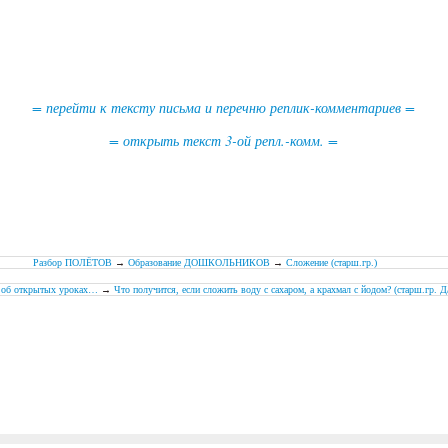
= перейти к тексту письма и перечню реплик-комментариев =
= открыть текст 3-ой репл.-комм. =
.
.
.
Разбор ПОЛЁТОВ
→
Образование ДОШКОЛЬНИКОВ
→
Сложение (старш.гр.)
об открытых уроках…
→
Что получится, если сложить воду с сахаром, а крахмал с йодом? (cтарш.гр. Д
.
.
.
.