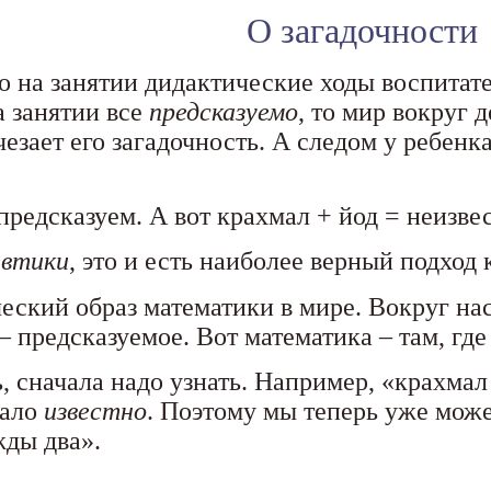
О загадочности
что на занятии дидактические ходы воспита
а занятии все
предсказуемо
, то мир вокруг 
счезает его загадочность. А следом у ребен
 предсказуем. А вот крахмал + йод = неизве
евтики
, это и есть наиболее верный подход 
еский образ математики в мире. Вокруг нас
 – предсказуемое. Вот математика – там, где
ь, сначала надо узнать. Например, «крахма
тало
известно
. Поэтому мы теперь уже може
жды два».