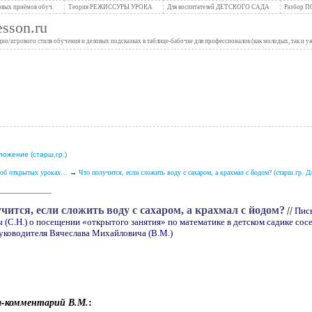
вых приёмов обуч.
Теория РЕЖИССУРЫ УРОКА
Для воспитателей ДЕТСКОГО САДА
Разбор 
son.ru
/игрового стиля обучения и деловых подсказках в таблице-бабочке для профессионалов (как молодых, так и 
ложение (старш.гр.)
об открытых уроках…
→
Что получится, если сложить воду с сахаром, а крахмал с йодом? (cтарш.гр. Д
_______________
чится, если сложить воду с сахаром, а крахмал с йодом?
//
Пис
ы
(
С.Н.) о посещении
«
открытого занятия» по математике в детском садике со
руководителя Вячеслава Михайловича
(
В.М.)
а-комментарий В.М.
: