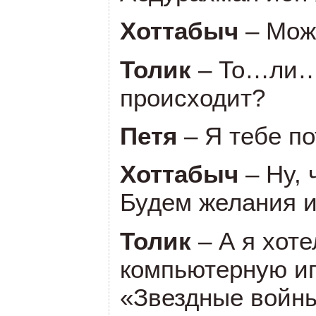
Хоттабыч
– Мож
Толик
– То…ли…к
происходит?
Петя
– Я тебе п
Хоттабыч
– Ну, 
Будем желания 
Толик
– А я хот
компьютерную иг
«Звездные войны