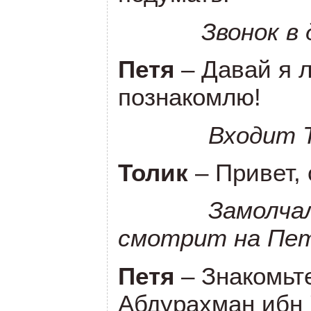
Звонок в 
Петя
– Давай я 
познакомлю!
Входит Т
Толик
– Привет, 
Замолчал
смотрит на Пе
Петя
– Знакомьт
Абдурахман ибн 