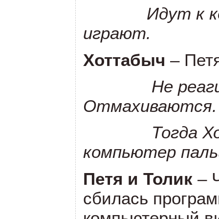
Идут к 
играют.
Хоттабыч
– Петя
Не реаг
Отмахиваются.
Тогда Хотт
компьютер паль
Петя и Толик
– 
сбилась програ
компьютерный ви