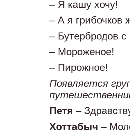
– Я кашу хочу!
– А я грибочков
– Бутербродов с 
– Мороженое!
– Пирожное!
Появляется гру
путешественни
Петя
– Здравств
Хоттабыч
– Мол