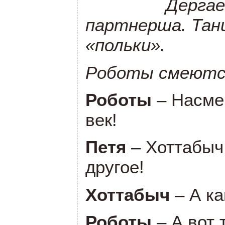
Дергае
партнерша. Та
«польки».
Роботы смеются
Роботы
– Насме
век!
Петя
– Хоттабыч
другое!
Хоттабыч
– А ка
Роботы
– А вот 