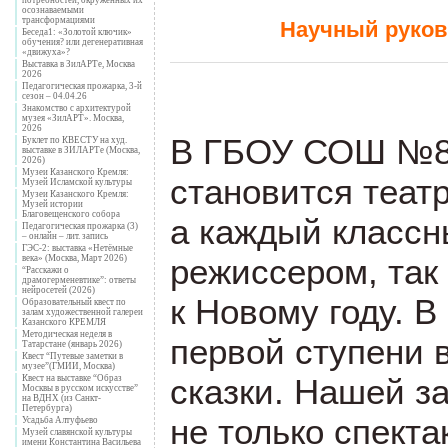
осознаваемыми
трансформациями
Научный руков
Беседа1: «Золотой ключик»
обучения? или дегенеративная
«движуха»?
Выставка в ЗилАРТе, Москва
2026
Педагогическая прожарка, 3-й
сезон – 04.04.26
Знакомство с архитектурой
музея «ЗилАРТ». Москва,
2026
В ГБОУ СОШ №87
Буклет по КВЕСТУ на худ.
выставке в ЗИЛАРТе (Москва,
2026)
Музеи Казанского Кремля:
становится теат
Музей Исламской культуры
Музеи Казанского Кремля:
Музей истории
Благовещенского собора
а каждый классн
Педагогическая прожарка (3)
– онлайн – лит. запись
ГЭС-2: выставка «Нетёмные
режиссером, так 
века» (Москва, Март 2026)
“Расскажи о
драмогерменевтике”: ответы
нейросетей (2026)
к Новому году. В
Образовательный квест по
залам художественной галереи
Казанского КРЕМЛЯ
Методическая неделя в
первой ступени 
Татарстане (январь 2026)
Квест “Путевые заметки в
музее”(ГМИИ, Москва)
сказки. Нашей з
Квест на выставке “Образ
Москвы в русском искусстве”
на ВДНХ (из Санкт-
Петербурга)
не только спекта
Усадьба Алтуфьево
Музей славянской культуры
имени Константина Васильева