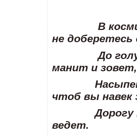
В космичес
не доберетесь 
До голубой
манит и зовет,
Насыпем лу
чтоб вы навек 
Дорогу к д
ведет.