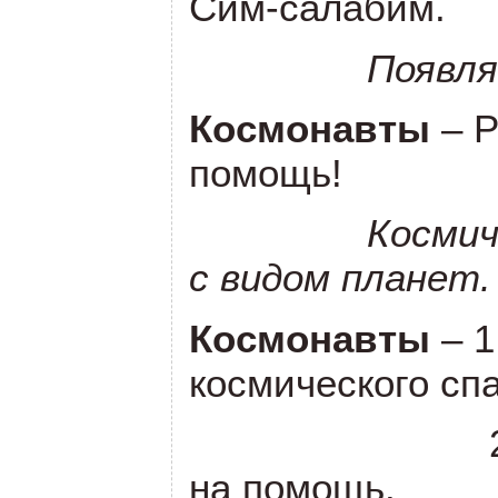
Сим-салабим.
Появл
Космонавты
– 
помощь!
Космич
с видом планет.
Космонавты
– 
космического сп
на помощь.