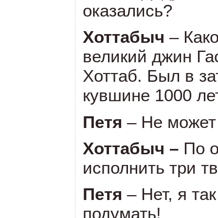
оказались?
Хоттабыч
– Как
великий джин Га
Хоттаб. Был в за
кувшине 1000 ле
Петя
– Не может
Хоттабыч –
По 
исполнить три т
Петя
– Нет, я та
подумать!