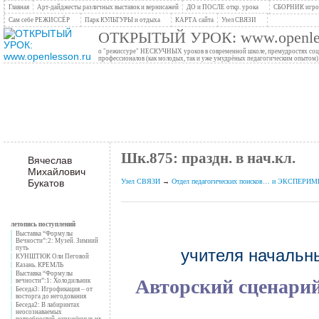
Главная
Арт-дайджесты различных выставок и вернисажей
ДО и ПОСЛЕ откр. урока
СБОРНИК игров
Сам себе РЕЖИССЁР
Парк КУЛЬТУРЫ и отдыха
КАРТА сайта
Узел СВЯЗИ
ОТКРЫТЫЙ УРОК: www.openles
о "режиссуре" НЕСКУЧНЫХ уроков в современной школе, премудростях социо
профессионалов (как молодых, так и уже умудрёных педагогическим опытом)
Шк.875: праздн. в нач.кл.
Вячеслав
Михайлович
Букатов
Узел СВЯЗИ
→
Отдел педагогических поисков… и ЭКСПЕР
летопись поступлений
Выставка “Формулы
Вечности”:2: Музей. Зимний
путь
учителя началь
КУНШТЮК Оли Пеговой
Казань. КРЕМЛЬ
Выставка “Формулы
Авторский сценарий
вечности”:1: Холодильник
Беседа3: Игрофикация – от
восторга до негодования
Беседа2: В лабиринтах
неосознаваемых
потребностей, окружённых их