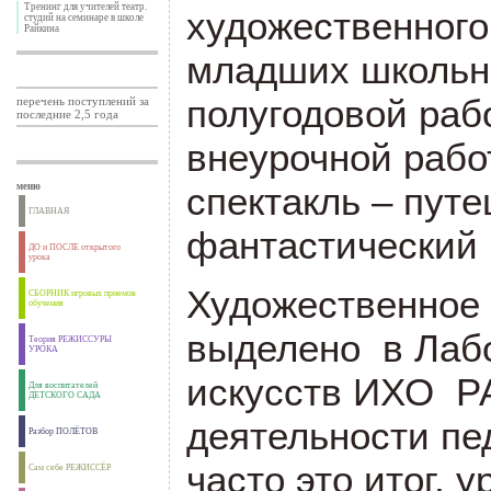
Тренинг для учителей театр.
художественного
студий на семинаре в школе
Райкина
младших школьни
полугодовой раб
перечень поступлений за
последние 2,5 года
внеурочной рабо
спектакль – пут
меню
ГЛАВНАЯ
фантастический 
ДО и ПОСЛЕ открытого
урока
Художественное
СБОРНИК игровых приемов
обучения
выделено в Лаб
Теория РЕЖИССУРЫ
УРОКА
искусств ИХО Р
Для воспитателей
ДЕТСКОГО САДА
деятельности пед
Разбор ПОЛЁТОВ
часто это итог, 
Сам себе РЕЖИССЁР