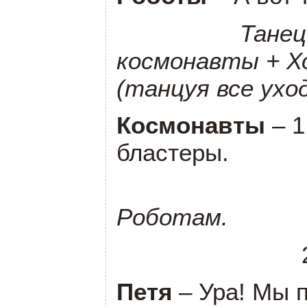
Танец
космонавты + 
(танцуя все ухо
Космонавты
– 
бластеры.
Роботам.
2. Мы и
Петя
– Ура! Мы 