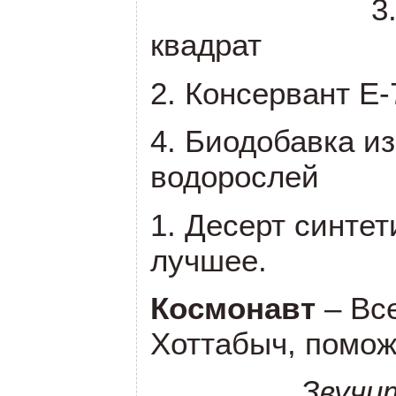
3
квадрат
2. Консервант Е-
4. Биодобавка и
водорослей
1. Десерт синтет
лучшее.
Космонавт
– Все
Хоттабыч, помо
Звучи