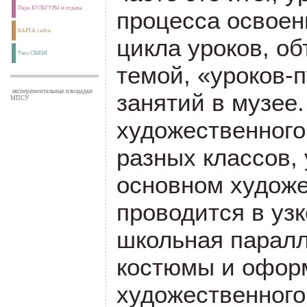
Парк КУЛЬТУРЫ и отдыха
процесса освоен
КАРТА сайта
цикла уроков, о
Узел СВЯЗИ
темой, «уроков-
экспериментальные площадки
занятий в музее.
МПСУ
художественного
разных классов, 
основном худож
проводится в узк
школьная паралл
костюмы и офор
художественног