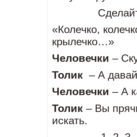
Сделай
«Колечко, колечк
крылечко…»
Человечки
– Ск
Толик
– А давай
Человечки
– А к
Толик
– Вы прячь
искать.
1, 2, 3,