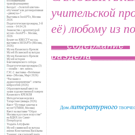
осознаваемыми
трансформациями
учительской про
Беседа1: «Золотой ключик»
обучения? или дегенеративная
«движуха»?
Выставка в ЗилАРТе, Москва
2026
её)
любому из п
Педагогическая прожарка, 3-й
сезон – 04.04.26
Знакомство с архитектурой
музея «ЗилАРТ». Москва,
2026
Буклет по КВЕСТУ на худ.
с
одержание
выставке в ЗИЛАРТе (Москва,
____
2026)
Музеи Казанского Кремля:
Музей Исламской культуры
раздела
___________
Музеи Казанского Кремля:
Музей истории
Благовещенского собора
Педагогическая прожарка (3)
– онлайн – лит. запись
ГЭС-2: выставка «Нетёмные
века» (Москва, Март 2026)
“Расскажи о
драмогерменевтике”: ответы
нейросетей (2026)
Образовательный квест по
залам художественной галереи
.
Казанского КРЕМЛЯ
Методическая неделя в
Татарстане (январь 2026)
литературного
Квест “Путевые заметки в
Дом
__
ТВОРЧЕ
музее”(ГМИИ, Москва)
Квест на выставке “Образ
Москвы в русском искусстве”
на ВДНХ (из Санкт-
Петербурга)
Усадьба Алтуфьево
Музей славянской культуры
имени Константина Васильева
Тренинг для учителей театр.