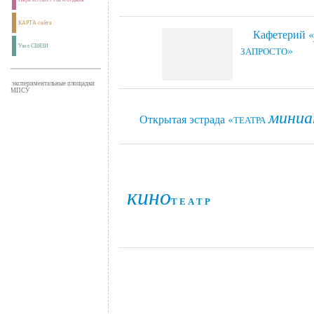
КАРТА сайта
Кафетерий «
__
»
Узел СВЯЗИ
ЗАПРОСТО
экспериментальные площадки
МПСУ
мини
Открытая эстрада «
__
ТЕАТРА
кино
Т Е А Т Р
.
.
.