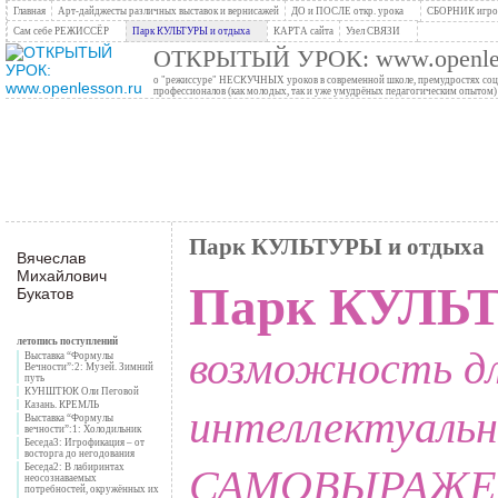
Главная
Арт-дайджесты различных выставок и вернисажей
ДО и ПОСЛЕ откр. урока
СБОРНИК игров
Сам себе РЕЖИССЁР
Парк КУЛЬТУРЫ и отдыха
КАРТА сайта
Узел СВЯЗИ
ОТКРЫТЫЙ УРОК: www.openles
о "режиссуре" НЕСКУЧНЫХ уроков в современной школе, премудростях социо
профессионалов (как молодых, так и уже умудрёных педагогическим опытом)
Парк КУЛЬТУРЫ и отдыха
Вячеслав
Михайлович
Парк КУЛЬТ
Букатов
летопись поступлений
воз
можность
дл
Выставка “Формулы
Вечности”:2: Музей. Зимний
путь
КУНШТЮК Оли Пеговой
интеллектуальн
Казань. КРЕМЛЬ
Выставка “Формулы
вечности”:1: Холодильник
Беседа3: Игрофикация – от
восторга до негодования
САМОВЫРАЖЕ
Беседа2: В лабиринтах
неосознаваемых
потребностей, окружённых их