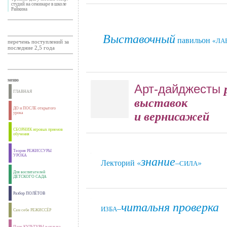
студий на семинаре в школе
Райкина
Выставочный
павильон
__
«ЛА
перечень поступлений за
последние 2,5 года
меню
Арт-дайджесты
ГЛАВНАЯ
выставок
ДО и ПОСЛЕ открытого
и вернисажей
урока
СБОРНИК игровых приемов
обучения
Теория РЕЖИССУРЫ
знание
УРОКА
Лекторий «
–
»
__
СИЛА
Для воспитателей
ДЕТСКОГО САДА
Разбор ПОЛЁТОВ
читальня проверка
–
__
ИЗБА
Сам себе РЕЖИССЁР
Парк КУЛЬТУРЫ и отдыха