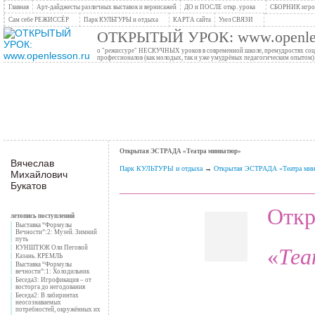
Главная
Арт-дайджесты различных выставок и вернисажей
ДО и ПОСЛЕ откр. урока
СБОРНИК игров
Сам себе РЕЖИССЁР
Парк КУЛЬТУРЫ и отдыха
КАРТА сайта
Узел СВЯЗИ
ОТКРЫТЫЙ УРОК: www.openles
о "режиссуре" НЕСКУЧНЫХ уроков в современной школе, премудростях социо
профессионалов (как молодых, так и уже умудрёных педагогическим опытом)
Открытая ЭСТРАДА «Театра миниатюр»
Вячеслав
Парк КУЛЬТУРЫ и отдыха
→
Открытая ЭСТРАДА «Театра мин
Михайлович
Букатов
__________________________________
Отк
летопись поступлений
Выставка “Формулы
Вечности”:2: Музей. Зимний
путь
Теа
«
КУНШТЮК Оли Пеговой
Казань. КРЕМЛЬ
Выставка “Формулы
вечности”:1: Холодильник
Беседа3: Игрофикация – от
восторга до негодования
Беседа2: В лабиринтах
неосознаваемых
потребностей, окружённых их