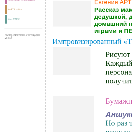
Евгения АР
Рассказ мам
КАРТА сайта
дедушкой, д
Узел СВЯЗИ
домашний п
играми и 
экспериментальные площадки
МПСУ
Импровизированный «
Рисуют 
Каждый 
персона
получи
Бумажн
Аншук
Но раз 
решила 