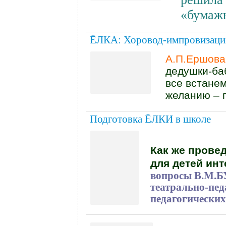
«бума
ЁЛКА: Хоровод-импровиза
А.П.Ершова
дедушки-ба
все встане
желанию – 
Подготовка ЁЛКИ в школе
Как же прове
для детей
инт
вопросы В.М.Б
театрально-пед
педагогически