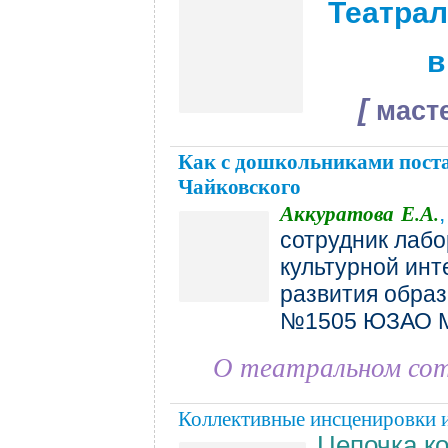
Театра
[
масте
Как с дошкольниками пост
Чайковского
Аккуратова Е.А.
сотрудник лабо
культурной инт
развития обра
№1505 ЮЗАО Мо
О театральном сот
Коллективные инсценировки 
Цепочка к