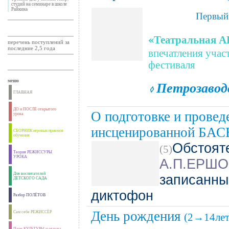
студий на семинаре в школе
Райкина
Первый
«
Театральная
перечень поступлений за
последние 2,5 года
впечатления учас
фестиваля
Петрозаводс
меню
◊
ГЛАВНАЯ
ДО и ПОСЛЕ открытого
О подготовке и провед
урока
инсценированной БА
СБОРНИК игровых приемов
обучения
Обстоят
(5)
Теория РЕЖИССУРЫ
УРОКА
А.П.ЕРШ
Для воспитателей
записанн
ДЕТСКОГО САДА
диктофон
Разбор ПОЛЁТОВ
День рождения
Сам себе РЕЖИССЁР
(2→14лет
Парк КУЛЬТУРЫ и отдыха