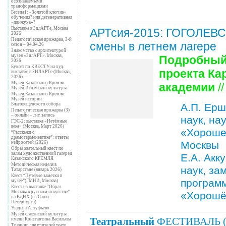
осознаваемыми
трансформациями
Беседа1: «Золотой ключик»
обучения? или дегенеративная
«движуха»?
Выставка в ЗилАРТе, Москва
АРТсия-2015: ГОГОЛЕВС
2026
Педагогическая прожарка, 3-й
смены в летнем лагере
сезон – 04.04.26
Знакомство с архитектурой
музея «ЗилАРТ». Москва,
Подробный 
2026
Буклет по КВЕСТУ на худ.
проекта Ка
выставке в ЗИЛАРТе (Москва,
2026)
Музеи Казанского Кремля:
академии
//
Музей Исламской культуры
Музеи Казанского Кремля:
Музей истории
А.П. Ерш
Благовещенского собора
Педагогическая прожарка (3)
– онлайн – лит. запись
наук, на
ГЭС-2: выставка «Нетёмные
века» (Москва, Март 2026)
«Хорошев
“Расскажи о
драмогерменевтике”: ответы
Москвы
нейросетей (2026)
Образовательный квест по
залам художественной галереи
Е.А. Акк
Казанского КРЕМЛЯ
Методическая неделя в
наук, за
Татарстане (январь 2026)
Квест “Путевые заметки в
програм
музее”(ГМИИ, Москва)
Квест на выставке “Образ
Москвы в русском искусстве”
«Хорошё
на ВДНХ (из Санкт-
Петербурга)
Усадьба Алтуфьево
Музей славянской культуры
Театральный
ФЕСТИВАЛЬ 
имени Константина Васильева
Тренинг для учителей театр.