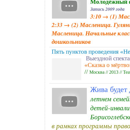
Молодёжный ф
Запись 2009 года
3:10 → (1) Ма
2:33 → (2) Масленица. Гулянь
Масленица. Начальные класс
дошкольников
Пять пунктов проведения «Не
Выездной спекта
«Сказка о мёртв
//
Москва
//
2013
//
Теа
Жива будет
летнем семей
детей-инвали
Борисоглебск
в рамках программы прав