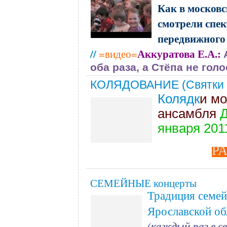
Как в московс
смотрели спе
передвижного 
//
Аккуратова
Е.А.
:
=видео=
оба раза, а Стёпа не го
КОЛЯДОВАНИЕ (Святки 2
Колядк
и мо
ансамбля
января 201
Р
СЕМЕЙНЫЕ концерты
Традиция семей
Ярославской об
(каждый раз в с