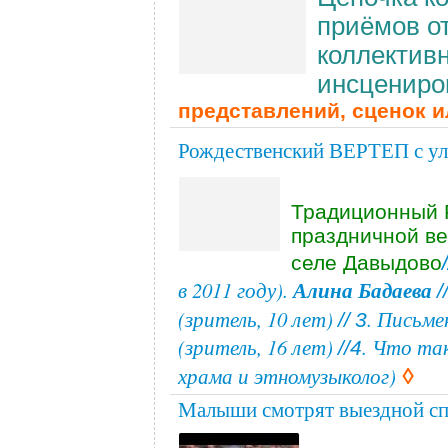
приёмов о
коллектив
инсцениро
представлений, сценок 
Рождественский ВЕРТЕП с у
Традиционный
праздничной ве
/
селе Давыдово
в 2011 году).
Алина Бадаева
/
(зритель, 10 лет)
. Письм
//
3
(зритель, 16 лет)
. Что та
//
4
храма и этномузыколог)
◊
Малыши смотрят выездной сп