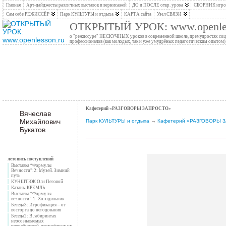
Главная
Арт-дайджесты различных выставок и вернисажей
ДО и ПОСЛЕ откр. урока
СБОРНИК игров
Сам себе РЕЖИССЁР
Парк КУЛЬТУРЫ и отдыха
КАРТА сайта
Узел СВЯЗИ
ОТКРЫТЫЙ УРОК: www.openles
о "режиссуре" НЕСКУЧНЫХ уроков в современной школе, премудростях социо
профессионалов (как молодых, так и уже умудрёных педагогическим опытом)
Кафетерий «РАЗГОВОРЫ ЗАПРОСТО»
Вячеслав
Михайлович
Парк КУЛЬТУРЫ и отдыха
→
Кафетерий «РАЗГОВОРЫ 
Букатов
__________________________________
летопись поступлений
Выставка “Формулы
Вечности”:2: Музей. Зимний
путь
КУНШТЮК Оли Пеговой
Казань. КРЕМЛЬ
Выставка “Формулы
вечности”:1: Холодильник
Беседа3: Игрофикация – от
восторга до негодования
Беседа2: В лабиринтах
неосознаваемых
потребностей, окружённых их