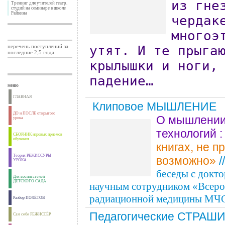
из гне
Тренинг для учителей театр.
студий на семинаре в школе
Райкина
чердак
многоэ
перечень поступлений за
утят. И те прыга
последние 2,5 года
крылышки и ноги,
падение…
меню
ГЛАВНАЯ
Клиповое МЫШЛЕНИЕ
ДО и ПОСЛЕ открытого
О мышлении 
урока
технологий 
СБОРНИК игровых приемов
обучения
книгах, не п
Теория РЕЖИССУРЫ
возможно»
/
УРОКА
беседы с докт
Для воспитателей
ДЕТСКОГО САДА
научным сотрудником «Всерос
радиационной медицины МЧ
Разбор ПОЛЁТОВ
Педагогические СТРАШ
Сам себе РЕЖИССЁР