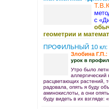
Т.В.
мето
с «Д
обыч
геометрии и матема
ПРОФИЛЬНЫЙ 10 кл
Злобина Г.П.:
урок в профил
Утро было летн
аллергический 
расцветающих растений, т
радовала, опять я буду об
аминокислоты, а они опять
буду видеть в их взгляде: 