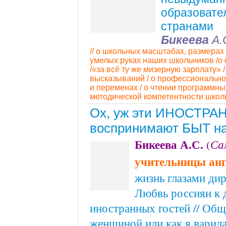
образовате
странами
Бикеева
А.
// о школьных масштабах, размерах 
умелых руках наших школьников /о
/«за всё ту же мизерную зарплату» /
высказываний / о профессиональном
и переменах / о чтении программны
методической компетентности школ
Ох, уж эти ИНОСТРАН
воспринимают БЫТ н
Бикеева А.С.
Са
(
учительницы анг
жизнь глазами дир
Любвь россиян к д
иностранных гостей // Об
женщиной или как я варил