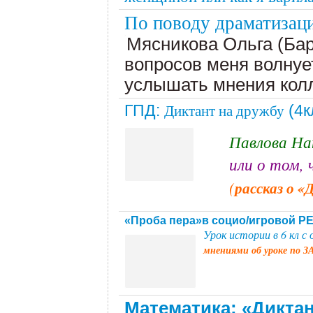
По поводу драматизац
Мясникова Ольга (Бар
вопросов меня волнует
услышать мнения кол
ГПД:
(4к
Диктант на дружбу
Павлова На
или о том,
(
рассказ о «
«Проба пера»в социо/игровой 
Урок истории в 6 кл с
о
мнениями об уроке по
Математика: «Диктант