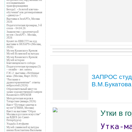
осознаваемыми
трансформациями
Беседа1: «Золотой ключик»
обучения? или дегенеративная
«движуха»?
Выставка в ЗилАРТе, Москва
2026
Педагогическая прожарка, 3-й
сезон – 04.04.26
Знакомство с архитектурой
музея «ЗилАРТ». Москва,
2026
Буклет по КВЕСТУ на худ.
выставке в ЗИЛАРТе (Москва,
2026)
Музеи Казанского Кремля:
Музей Исламской культуры
Музеи Казанского Кремля:
Музей истории
Благовещенского собора
Педагогическая прожарка (3)
– онлайн – лит. запись
ГЭС-2: выставка «Нетёмные
ЗАПРОС студ
века» (Москва, Март 2026)
“Расскажи о
В.М.Букатова
драмогерменевтике”: ответы
нейросетей (2026)
Образовательный квест по
залам художественной галереи
Казанского КРЕМЛЯ
Методическая неделя в
Татарстане (январь 2026)
Квест “Путевые заметки в
музее”(ГМИИ, Москва)
Утки в г
Квест на выставке “Образ
Москвы в русском искусстве”
на ВДНХ (из Санкт-
Петербурга)
Утка-м
Усадьба Алтуфьево
Музей славянской культуры
имени Константина Васильева