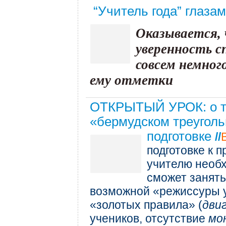
“Учитель года” глаза
Оказывается,
уверенность с
совсем немног
ему отметки
ОТКРЫТЫЙ УРОК: о тр
«бермудском треуголь
подготовке
//
подготовке к 
учителю необх
сможет занят
возможной «режиссуры у
«золотых правила» (
дви
учеников, отсутствие
мо