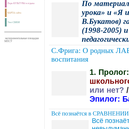
По материал
Парк КУЛЬТУРЫ и отдыха
урока» и «Я и
КАРТА сайта
В.Букатов) г
Узел СВЯЗИ
(1998-2005) и
педагогическ
экспериментальные площадки
МПСУ
С.Фрига: О родных Л
воспитания
1. Пролог
школьног
или нет?
Эпилог: Б
Всё познаётся в СРАВНЕНИИ
Всё познаёт
невыдуманн