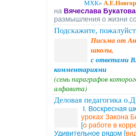
МХК»
А.Е.Новго
на
Вячеслава Букатова
размышления о жизни 
Подскажите, пожалуйст
Письма от Ан
школы,
с ответами В
комментариями
(семь параграфов которо
алфавита)
Деловая педагогика о.
I. Воскресная ш
уроках Закона Б
[
о работе в кор
Удивительное рядом [
ви