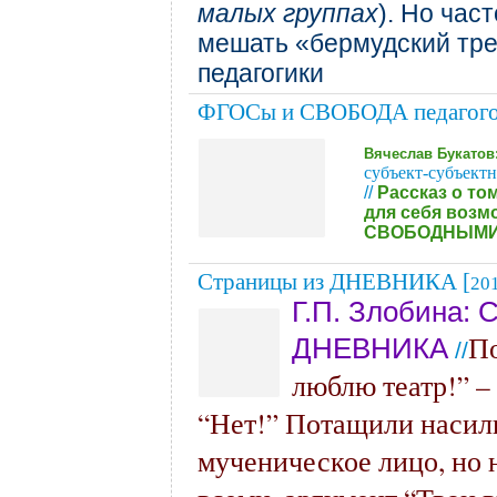
малых группах
). Но час
мешать «бермудский тре
педагогики
ФГОСы и СВОБОДА педагого
Вячеслав Букатов
субъект-субъек
//
Рассказ о то
для себя возм
СВОБОДНЫМИ о
Страницы из ДНЕВНИКА
[
20
Г.П. Злобина: 
По
ДНЕВНИКА
//
люблю театр!” – 
“Нет!” Потащили насиль
мученическое лицо, но 