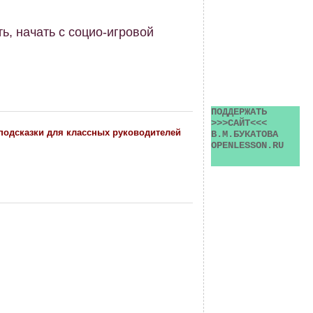
ь, начать с социо-игровой
ПОДДЕРЖАТЬ 
>>>САЙТ<<< 
подсказки для классных руководителей
В.М.БУКАТОВА 
OPENLESSON.RU