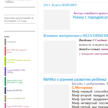
Райкина
2011: Болеть ПОЛЕЗНО!
Беседа семейного врача-
Начну с парадокса
перечень поступлений за
последние 2,5 года
Влияние материнского НЕГАТИВИЗМА
меню
Введение //
Сводная
ГЛАВНАЯ
ВОЗРАСТЕ; В ПОДРОСТ
детей в семьях
мате
ДО и ПОСЛЕ открытого
урока
у младших школьнико
СБОРНИК игровых приемов
обучения
Теория РЕЖИССУРЫ
УРОКА
МИФЫ о раннем развитии ребёнка
Для воспитателей
ДЕТСКОГО САДА
Беседы с родителями
:
С.Моторина
:
Разбор ПОЛЁТОВ
Миф первый: способно
Миф второй: каждую м
Миф третий: академич
Сам себе РЕЖИССЁР
Миф четвёртый: после
Миф пятый: мы тратим
Парк КУЛЬТУРЫ и отдыха