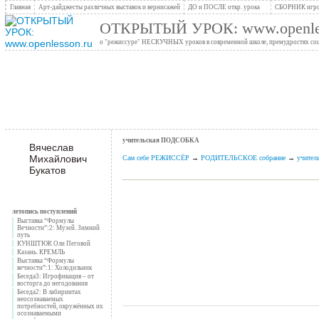
Главная
Арт-дайджесты различных выставок и вернисажей
ДО и ПОСЛЕ откр. урока
СБОРНИК игро
ОТКРЫТЫЙ УРОК: www.openles
о "режиссуре" НЕСКУЧНЫХ уроков в современной школе, премудростях социо
учительская ПОДСОБКА
Вячеслав
Михайлович
Сам себе РЕЖИССЁР
→
РОДИТЕЛЬСКОЕ собрание
→
учите
Букатов
_______________________________________________________
летопись поступлений
Выставка “Формулы
Вечности”:2: Музей. Зимний
путь
КУНШТЮК Оли Пеговой
Казань. КРЕМЛЬ
Выставка “Формулы
вечности”:1: Холодильник
Беседа3: Игрофикация – от
восторга до негодования
Беседа2: В лабиринтах
неосознаваемых
потребностей, окружённых их
осознаваемыми