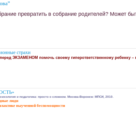
ова”
брание превратить в собрание родителей? Может быт
ионные страхи
 перед ЭКЗАМЕНОМ помочь своему гиперответственному ребенку – 
НОСТЬ»
Психология и педагогика: просто о сложном. Москва-Воронеж: МПСИ, 2010.
щные люди
илактике выученной беспомощности