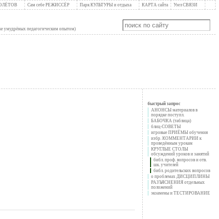
ПОЛЁТОВ
Сам себе РЕЖИССЁР
Парк КУЛЬТУРЫ и отдыха
КАРТА сайта
Узел СВЯЗИ
уже умудрёных педагогическим опытом)
быстрый запрос
АНОНСЫ материалов в
порядке поступл.
БАБОЧКА (таблица)
блиц-СОВЕТЫ
игровые ПРИЁМЫ обучения
избр. КОММЕНТАРИИ к
проведённым урокам
КРУГЛЫЕ СТОЛЫ
обсуждений уроков и занятий
библ. проф. вопросов и отв.
шк. учителей
библ. родительских вопросов
о проблемах ДИСЦИПЛИНЫ
РАЗЪЯСНЕНИЯ отдельных
положений
экзамены и ТЕСТИРОВАНИЕ