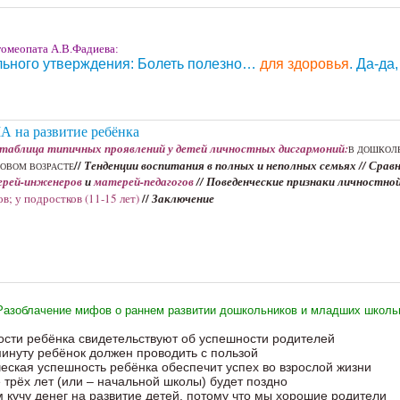
гомеопата А.В.Фадиева:
льного утверждения: Болеть полезно…
для здоровья
. Да-да
 на развитие ребёнка
 таблица типичных проявлений у детей личностных дисгармоний:
В ДОШКОЛ
//
Тенденции воспитания в полных и неполных семьях // Ср
КОВОМ ВОЗРАСТЕ
рей-инженеров
и
матерей-педагогов
// Поведенческие признаки личностной
//
в; у подростков (11-15 лет)
Заключение
Разоблачение мифов о раннем развитии дошкольников и младших школьн
сти ребёнка свидетельствуют об успешности родителей
инуту ребёнок должен проводить с пользой
еская успешность ребёнка обеспечит успех во взрослой жизни
 трёх лет (или – начальной школы) будет поздно
 кучу денег на развитие детей, потому что мы хорошие родители