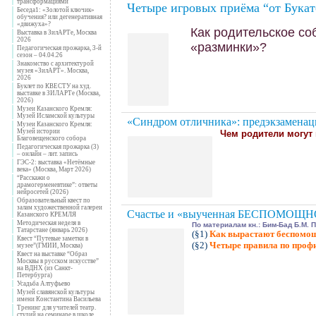
трансформациями
Четыре игровых приёма “от Букат
Беседа1: «Золотой ключик»
обучения? или дегенеративная
«движуха»?
Как родительское со
Выставка в ЗилАРТе, Москва
2026
«разминки»?
Педагогическая прожарка, 3-й
сезон – 04.04.26
Знакомство с архитектурой
музея «ЗилАРТ». Москва,
2026
Буклет по КВЕСТУ на худ.
выставке в ЗИЛАРТе (Москва,
2026)
Музеи Казанского Кремля:
Музей Исламской культуры
«Синдром отличника»: предэкзаменац
Музеи Казанского Кремля:
Музей истории
Чем родители могут
Благовещенского собора
Педагогическая прожарка (3)
– онлайн – лит. запись
ГЭС-2: выставка «Нетёмные
века» (Москва, Март 2026)
“Расскажи о
драмогерменевтике”: ответы
нейросетей (2026)
Образовательный квест по
залам художественной галереи
Счастье и «выученная БЕСПОМОЩ
Казанского КРЕМЛЯ
Методическая неделя в
По материалам кн.: Бим-Бад Б.М. 
Татарстане (январь 2026)
(§1)
Как вырастают беспомо
Квест “Путевые заметки в
(§2)
Четыре правила по проф
музее”(ГМИИ, Москва)
Квест на выставке “Образ
Москвы в русском искусстве”
на ВДНХ (из Санкт-
Петербурга)
Усадьба Алтуфьево
Музей славянской культуры
имени Константина Васильева
Тренинг для учителей театр.
студий на семинаре в школе