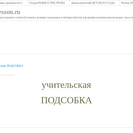
вых приёмов обуч.
Теория РЕЖИССУРЫ УРОКА
Для воспитателей ДЕТСКОГО САДА
Разбор 
son.ru
/игрового стиля обучения и деловых подсказках в таблице-бабочке для профессионалов (как молодых, так и 
льская ПОДСОБКА
__________
учительская
ПОДСОБКА
.