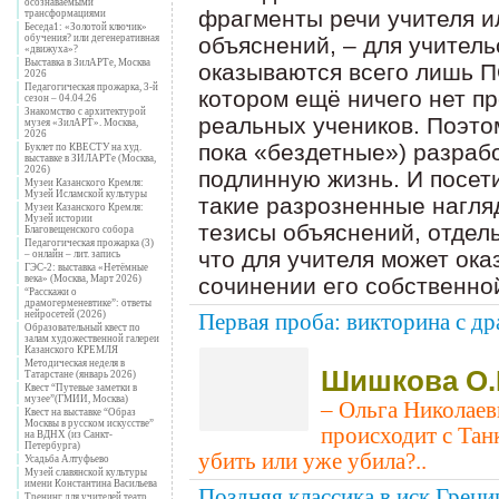
осознаваемыми
фрагменты речи учителя и
трансформациями
Беседа1: «Золотой ключик»
объяснений, – для учител
обучения? или дегенеративная
«движуха»?
Выставка в ЗилАРТе, Москва
оказываются всего лишь
2026
Педагогическая прожарка, 3-й
котором ещё ничего нет п
сезон – 04.04.26
Знакомство с архитектурой
реальных учеников. Поэтом
музея «ЗилАРТ». Москва,
2026
пока «бездетные») разрабо
Буклет по КВЕСТУ на худ.
выставке в ЗИЛАРТе (Москва,
2026)
подлинную жизнь. И посе
Музеи Казанского Кремля:
Музей Исламской культуры
такие разрозненные нагля
Музеи Казанского Кремля:
Музей истории
тезисы объяснений, отдел
Благовещенского собора
Педагогическая прожарка (3)
что для учителя может ок
– онлайн – лит. запись
ГЭС-2: выставка «Нетёмные
сочинении его собственно
века» (Москва, Март 2026)
“Расскажи о
драмогерменевтике”: ответы
нейросетей (2026)
Первая проба: викторина с д
Образовательный квест по
залам художественной галереи
Казанского КРЕМЛЯ
Методическая неделя в
Шишкова О.
Татарстане (январь 2026)
Квест “Путевые заметки в
музее”(ГМИИ, Москва)
– Ольга Николаевн
Квест на выставке “Образ
Москвы в русском искусстве”
происходит с Тан
на ВДНХ (из Санкт-
Петербурга)
убить или уже убила?..
Усадьба Алтуфьево
Музей славянской культуры
имени Константина Васильева
Поздняя классика в иск.Греци
Тренинг для учителей театр.