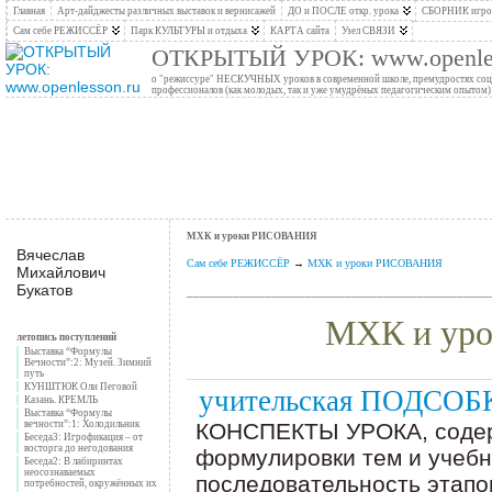
Главная
Арт-дайджесты различных выставок и вернисажей
ДО и ПОСЛЕ откр. урока
СБОРНИК игров
Сам себе РЕЖИССЁР
Парк КУЛЬТУРЫ и отдыха
КАРТА сайта
Узел СВЯЗИ
ОТКРЫТЫЙ УРОК: www.openles
о "режиссуре" НЕСКУЧНЫХ уроков в современной школе, премудростях социо
профессионалов (как молодых, так и уже умудрёных педагогическим опытом)
МХК и уроки РИСОВАНИЯ
Вячеслав
Сам себе РЕЖИССЁР
→
МХК и уроки РИСОВАНИЯ
Михайлович
Букатов
______________________________________________
МХК и ур
летопись поступлений
Выставка “Формулы
Вечности”:2: Музей. Зимний
путь
КУНШТЮК Оли Пеговой
yчительская ПОДСОБ
Казань. КРЕМЛЬ
Выставка “Формулы
КОНСПЕКТЫ УРОКА, соде
вечности”:1: Холодильник
Беседа3: Игрофикация – от
восторга до негодования
формулировки тем и учебн
Беседа2: В лабиринтах
неосознаваемых
последовательность этапо
потребностей, окружённых их