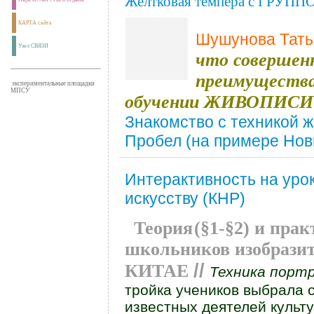
Желтковая темпера с ГРУПП
КАРТА сайта
Шушунова Тать
Узел СВЯЗИ
что совершенн
преимущества
экспериментальные площадки
МПСУ
обучении ЖИВОПИСИ
Знакомство с техникой 
Пробел (на примере Новг
Интерактивность на уро
искусству (КНР)
Теория
(
§1-§2) и пра
школьников изобразит
//
КИТАЕ
Техника порт
тройка учеников выбрала с
известных деятелей культ