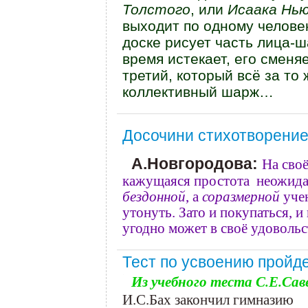
Толстого
, или
Исаака Нью
выходит по одному человек
доске рисует часть лица-
время истекает, его сменя
третий, который всё за то
коллективный шарж…
Досочини стихотворение 
А.Новгородова:
На своё
кажущаяся простота неожидан
бездонной
, а
соразмерной
учен
утонуть. Зато и покупаться, и
угодно может в своё удоволь
Тест по усвоению пройд
Из учебного теста С.Е.Сав
И.С.Бах закончил гимназию