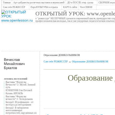
Главная
Арт-дайджесты различных выставок и вернисажей
ДО и ПОСЛЕ откр. урока
СБОРНИК игров
Сам себе РЕЖИССЁР
Парк КУЛЬТУРЫ и отдыха
КАРТА сайта
Узел СВЯЗИ
ОТКРЫТЫЙ УРОК: www.openles
о "режиссуре" НЕСКУЧНЫХ уроков в современной школе, премудростях социо
профессионалов (как молодых, так и уже умудрёных педагогическим опытом)
Образование ДОШКОЛЬНИКОВ
Вячеслав
Сам себе РЕЖИССЁР
→
Образование ДОШКОЛЬНИКОВ
Михайлович
Букатов
_______________________________________________________
Образован
летопись поступлений
Выставка “Формулы
Вечности”:2: Музей. Зимний
путь
КУНШТЮК Оли Пеговой
Казань. КРЕМЛЬ
Выставка “Формулы
вечности”:1: Холодильник
Беседа3: Игрофикация – от
восторга до негодования
Беседа2: В лабиринтах
неосознаваемых
потребностей, окружённых их