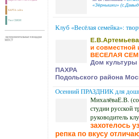
«Зёрнышки» (с.Давыдо
КАРТА сайта
Узел СВЯЗИ
Клуб «Весёлая семейка»: т
экспериментальные площадки
Е.В.Артемьева
МПСУ
и совместной 
ВЕСЕЛАЯ СЕМ
Дом культуры
ПАХРА
Подольского района Мос
Осенний ПРАЗДНИК для дошко
МихалёваЕ.В. (со
студии русской 
руководитель клу
захотелось уз
репка по вкусу отлича