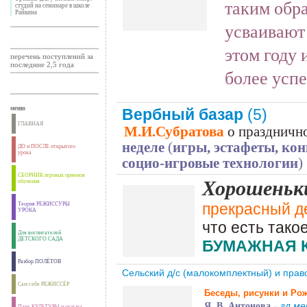
таким обра
студий на семинаре в школе
Райкина
усваивают 
этом году 
перечень поступлений за
последние 2,5 года
более усп
меню
Вербный базар
(5)
ГЛАВНАЯ
М.И.
Субратова
о праздничн
неделе
(
игры, эстафеты, ко
ДО и ПОСЛЕ открытого
урока
социо-игровые технологии
)
СБОРНИК игровых приемов
Хорошеньк
обучения
прекрасный д
Теория РЕЖИССУРЫ
УРОКА
что есть тако
Для воспитателей
ДЕТСКОГО САДА
БУМАЖНАЯ 
Разбор ПОЛЁТОВ
Сельский д/с (малокомплектный) и пр
Сам себе РЕЖИССЁР
Беседы, рисунки и Ро
Я. В. Антонова
–
гл.ме
Парк КУЛЬТУРЫ и отдыха