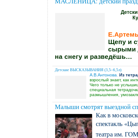
МАСЛЕНИЦА: детский празд
Детск
Ку
Е.Артемь
Щепу и с
сырыми 
на снегу и разведёшь…
Детские ВЫСКАЗЫВАНИЯ (3,5–6,5л)
А.В.Антонова.
Из тетр
взрослый знает, как ин
Чего только не услышиш
специальная тетрадочка
размышления, умозак
Малыши смотрят выездной сп
Как в московск
спектакль «Цы
театра им. ГОМ