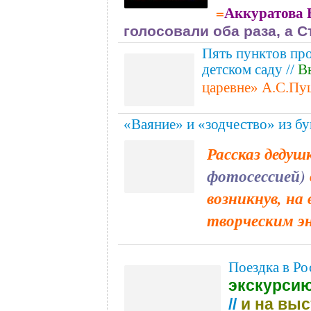
Аккуратова
=
голосовали оба раза, а 
Пять пунктов пр
детском саду //
В
царевне» А.С.Пу
«Ваяние» и «зодчество» из бум
Рассказ деду
фотосессией)
возникнув, на
творческим э
Поездка в Ро
экскурсию
//
и на вы