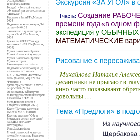
Экскурсия «ЗА УГОЛ» в 
осознаваемыми
трансформациями
Беседа1: «Золотой ключик»
обучения? или дегенеративная
Создание РАБОЧ
«движуха»?
I часть:
Выставка в ЗилАРТе, Москва
2026
времени года
«
в одном ф
Педагогическая прожарка, 3-й
сезон – 04.04.26
экспедиция у ОБЫЧНЫХ
Знакомство с архитектурой
музея «ЗилАРТ». Москва,
2026
МАТЕМАТИЧЕСКИЕ вариа
Буклет по КВЕСТУ на худ.
выставке в ЗИЛАРТе (Москва,
2026)
Музеи Казанского Кремля:
Музей Исламской культуры
Рисование с пересаживани
Музеи Казанского Кремля:
Музей истории
Благовещенского собора
Педагогическая прожарка (3)
Михайлова Наталья Алексее
– онлайн – лит. запись
ГЭС-2: выставка «Нетёмные
века» (Москва, Март 2026)
десантники не прыгают в таку
“Расскажи о
драмогерменевтике”: ответы
кино часто показывают обратн
нейросетей (2026)
Образовательный квест по
довольны …
залам художественной галереи
Казанского КРЕМЛЯ
Методическая неделя в
Татарстане (январь 2026)
Тема «Предлоги» в подго
Квест “Путевые заметки в
музее”(ГМИИ, Москва)
Квест на выставке “Образ
Москвы в русском искусстве”
Из научног
на ВДНХ (из Санкт-
Петербурга)
Усадьба Алтуфьево
Щербакова 
Музей славянской культуры
имени Константина Васильева
Тренинг для учителей театр.