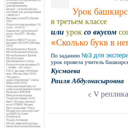
осознаваемыми
трансформациями
Урок башкирс
Беседа1: «Золотой ключик»
обучения? или дегенеративная
«движуха»?
в третьем классе
Выставка в ЗилАРТе, Москва
2026
Педагогическая прожарка, 3-й
или
со вкусом
сезон – 04.04.26
урок
со
Знакомство с архитектурой
музея «ЗилАРТ». Москва,
2026
«
Сколько букв в не
Буклет по КВЕСТУ на худ.
выставке в ЗИЛАРТе (Москва,
2026)
Музеи Казанского Кремля:
Музей Исламской культуры
№3 для экспер
По заданию
Музеи Казанского Кремля:
Музей истории
урок провела
учитель башкирс
Благовещенского собора
Педагогическая прожарка (3)
Кусмаева
– онлайн – лит. запись
ГЭС-2: выставка «Нетёмные
века» (Москва, Март 2026)
Раиля Абдулнасыровна
“Расскажи о
драмогерменевтике”: ответы
нейросетей (2026)
Образовательный квест по
залам художественной галереи
V реплик
с
Казанского КРЕМЛЯ
Методическая неделя в
Татарстане (январь 2026)
Квест “Путевые заметки в
музее”(ГМИИ, Москва)
Квест на выставке “Образ
Москвы в русском искусстве”
на ВДНХ (из Санкт-
Петербурга)
Усадьба Алтуфьево
Музей славянской культуры
имени Константина Васильева