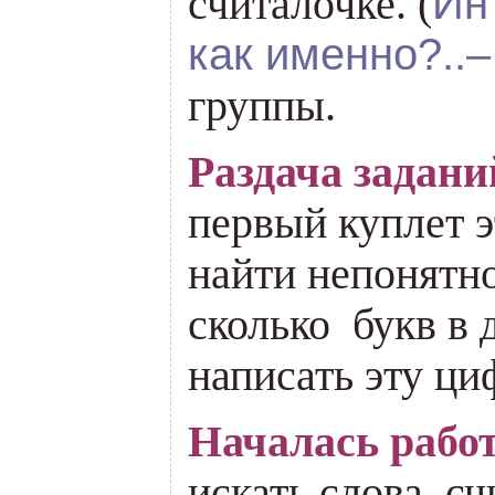
Ин
считалочке. (
как именно?..–
группы.
Раздача задани
первый куплет э
найти непонятно
сколько букв в 
написать эту ци
Началась рабо
искать слова, с