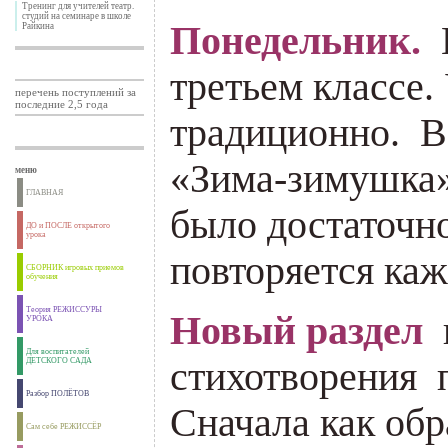
Тренинг для учителей театр.
студий на семинаре в школе
Понедельник.
Райкина
третьем классе.
перечень поступлений за
последние 2,5 года
традиционно. В
«Зима-зимушка»
меню
ГЛАВНАЯ
было достаточно
ДО и ПОСЛЕ открытого
урока
повторяется каж
СБОРНИК игровых приемов
обучения
Теория РЕЖИССУРЫ
Новый раздел
УРОКА
Для воспитателей
стихотворения п
ДЕТСКОГО САДА
Разбор ПОЛЁТОВ
Сначала как обр
Сам себе РЕЖИССЁР