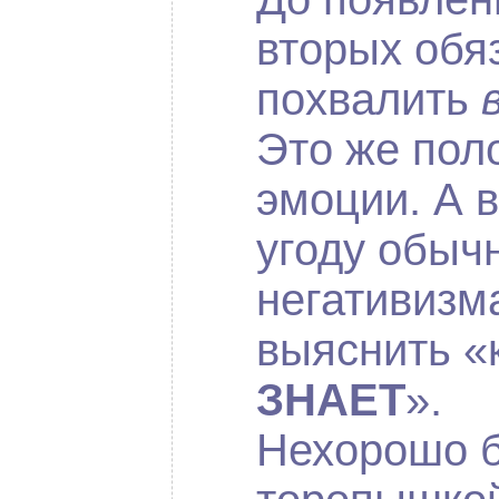
вторых обя
похвалить
Это же пол
эмоции. А 
угоду обыч
негативизм
выяснить «
ЗНАЕТ
».
Нехорошо б