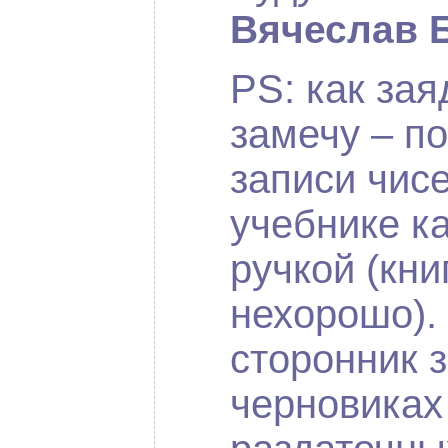
Вячеслав 
PS: как за
замечу – п
записи чис
учебнике к
ручкой (кни
нехорошо).
сторонник 
черновиках