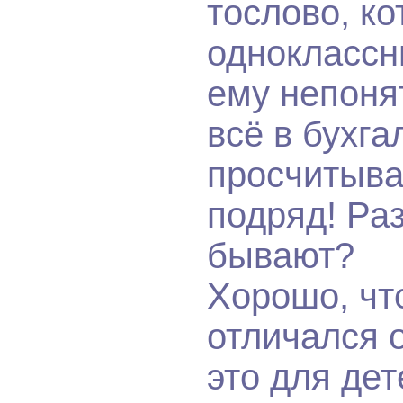
тослово, ко
одноклассн
ему непоня
всё в бухга
просчитыва
подряд! Ра
бывают?
Хорошо, что
отличался 
это для дет