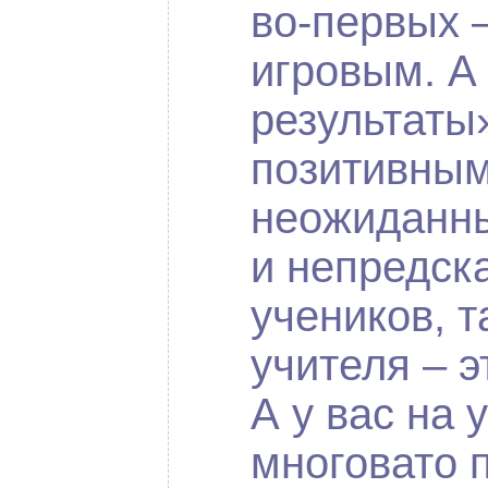
во-первых 
игровым. А
результаты
позитивным
неожиданн
и непредск
учеников, т
учителя – э
А у вас на 
многовато 