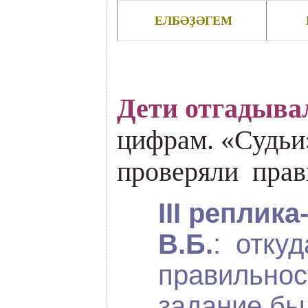
ЕЛБ
ӘҘӘГЕМ
Дети отгадыва
цифрам. «Судьи
проверяли прав
III реплик
В.Б.
: откуд
правильнос
задание б