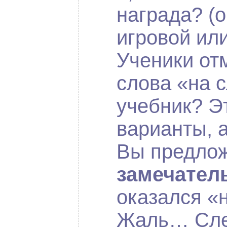
награда? (
игровой ил
Ученики от
слова «на с
учебник? Э
варианты, а
Вы предло
замечател
оказался «
Жаль… Сле