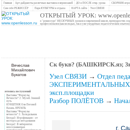
Главная
Арт-дайджесты различных выставок и вернисажей
ДО и ПОСЛЕ откр. урока
СБОРНИК игров
Сам себе РЕЖИССЁР
Парк КУЛЬТУРЫ и отдыха
КАРТА сайта
Узел СВЯЗИ
ОТКРЫТЫЙ УРОК: www.openles
о "режиссуре" НЕСКУЧНЫХ уроков в современной школе, премудростях социо
профессионалов (как молодых, так и уже умудрёных педагогическим опытом)
Ск букв? (БАШКИРСК.яз; 3
Вячеслав
Михайлович
Букатов
Узел СВЯЗИ
→
Отдел пед
ЭКСПЕРИМЕНТАЛЬНЫХ 
эксп.площадки
летопись поступлений
Выставка “Формулы
Вечности”:2: Музей. Зимний
Разбор ПОЛЁТОВ
→
Нача
путь
КУНШТЮК Оли Пеговой
Казань. КРЕМЛЬ
Выставка “Формулы
вечности”:1: Холодильник
Беседа3: Игрофикация – от
восторга до негодования
Беседа2: В лабиринтах
г. С
неосознаваемых
потребностей, окружённых их