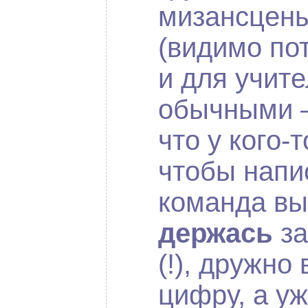
мизансцены
(видимо по
и для учите
обычными –
что у кого-
чтобы напи
команда вы
держась
за
(!), дружн
цифру, а уж