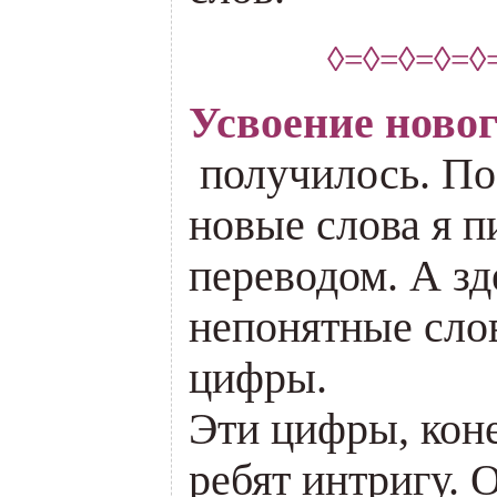
◊=◊=◊=◊=◊
Усвоение ново
получилось. По
новые слова я п
переводом. А зд
непонятные слов
цифры.
Эти цифры, коне
ребят интригу. 