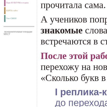
прочитала сама.
Парк КУЛЬТУРЫ и отдыха
КАРТА сайта
А учеников поп
Узел СВЯЗИ
знакомые
слова
экспериментальные площадки
МПСУ
встречаются в с
После этой
раб
перехожу на но
«Сколько букв в
I
реплика-
до переход