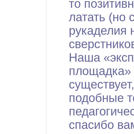
то позитив
латать (но
рукаделия н
сверстнико
Наша «экс
площадка» 
существует
подобные т
педагогиче
спасибо ва