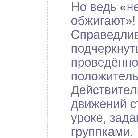
Но ведь «н
обжигают»!
Справедлив
подчеркнуть
проведённо
положитель
Действител
движений с
уроке, зад
группками.