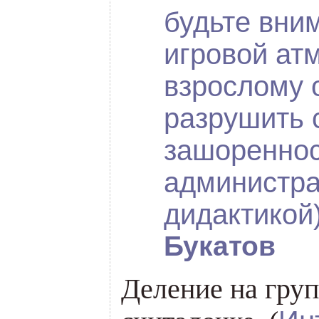
будьте вни
игровой ат
взрослому 
разрушить 
зашоренно
администра
дидактикой
Букатов
Деление на гру