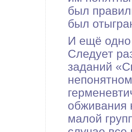
был правил
был отыгран
И ещё одно
Следует ра
заданий «Ск
непонятном
герменевти
обживания 
малой груп
случае все 