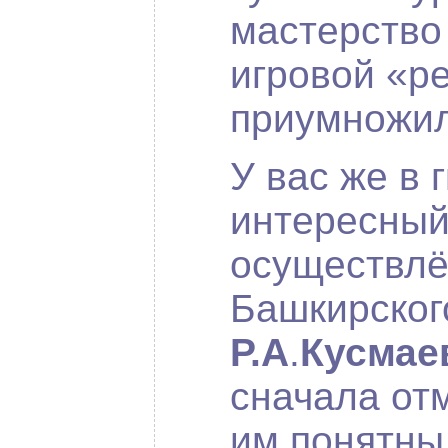
мастерство 
игровой «р
приумножил
У вас же в 
интересный
осуществлён
Башкирского
Р.А
.
Кусмае
сначала от
им понятны