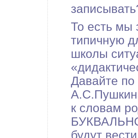
записывать?
То есть мы
типичную д
школы сит
«дидактиче
Давайте по
А.С.Пушкин
к словам р
БУКВАЛЬНО.
будут вести