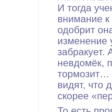
И тогда уче
внимание к
одобрит он
изменение 
забракует. 
невдомёк, 
тормозит… 
видят, что 
скорее «пе
То есть про