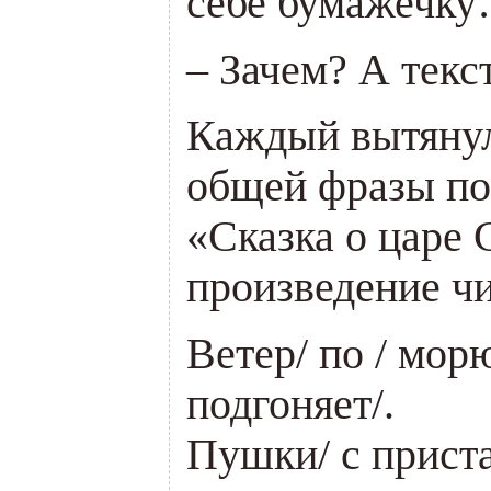
себе бумажечк
– Зачем? А текс
Каждый вытянул
общей фразы по
«Сказка о царе 
произведение чи
Ветер/ по / морю
подгоняет/.
Пушки/ с приста