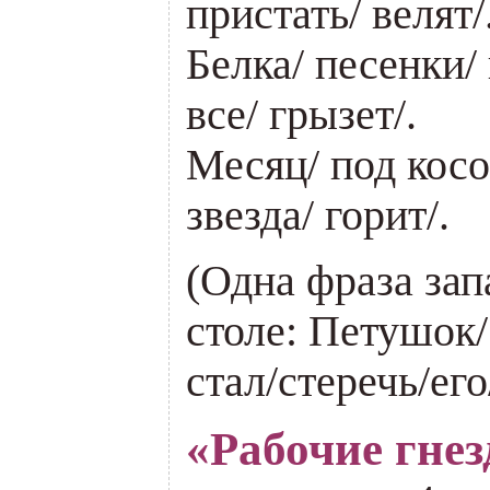
пристать/ велят/
Белка/ песенки/ 
все/ грызет/.
Месяц/ под косой
звезда/ горит/.
(Одна фраза за
столе: Петушок/
стал/стеречь/ег
«Рабочие гне