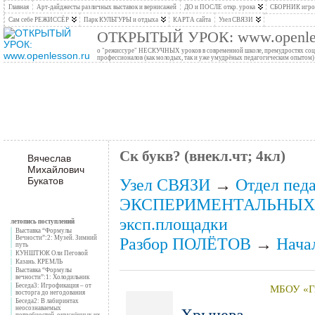
Главная
Арт-дайджесты различных выставок и вернисажей
ДО и ПОСЛЕ откр. урока
СБОРНИК игров
Сам себе РЕЖИССЁР
Парк КУЛЬТУРЫ и отдыха
КАРТА сайта
Узел СВЯЗИ
ОТКРЫТЫЙ УРОК: www.openles
о "режиссуре" НЕСКУЧНЫХ уроков в современной школе, премудростях социо
профессионалов (как молодых, так и уже умудрёных педагогическим опытом)
Ск букв? (внекл.чт; 4кл)
Вячеслав
Михайлович
Букатов
Узел СВЯЗИ
→
Отдел пед
ЭКСПЕРИМЕНТАЛЬНЫХ 
эксп.площадки
летопись поступлений
Выставка “Формулы
Вечности”:2: Музей. Зимний
Разбор ПОЛЁТОВ
→
Нача
путь
КУНШТЮК Оли Пеговой
Казань. КРЕМЛЬ
Выставка “Формулы
вечности”:1: Холодильник
Беседа3: Игрофикация – от
МБОУ «Ги
восторга до негодования
Беседа2: В лабиринтах
неосознаваемых
Хрычева
потребностей, окружённых их