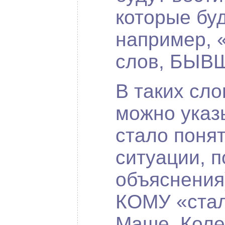
которые буд
например, 
слов, БЫВ
В таких сл
можно указ
стало понят
ситуации, 
объяснения
КОМУ «стал
Маше, Коле