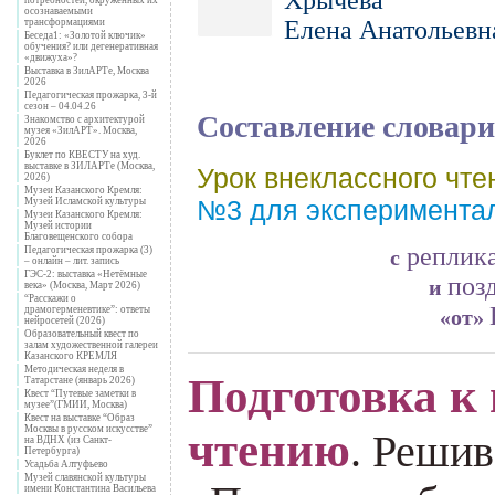
осознаваемыми
Елена Анатольевн
трансформациями
Беседа1: «Золотой ключик»
обучения? или дегенеративная
«движуха»?
Выставка в ЗилАРТе, Москва
2026
Педагогическая прожарка, 3-й
сезон – 04.04.26
Составление словар
Знакомство с архитектурой
музея «ЗилАРТ». Москва,
2026
Буклет по КВЕСТУ на худ.
выставке в ЗИЛАРТе (Москва,
Урок внеклассного чтен
2026)
Музеи Казанского Кремля:
№3 для эксперимент
Музей Исламской культуры
Музеи Казанского Кремля:
Музей истории
Благовещенского собора
реплик
Педагогическая прожарка (3)
с
– онлайн – лит. запись
ГЭС-2: выставка «Нетёмные
поз
и
века» (Москва, Март 2026)
“Расскажи о
драмогерменевтике”: ответы
«от»
нейросетей (2026)
Образовательный квест по
залам художественной галереи
Казанского КРЕМЛЯ
Методическая неделя в
Подготовка к
Татарстане (январь 2026)
Квест “Путевые заметки в
музее”(ГМИИ, Москва)
Квест на выставке “Образ
Москвы в русском искусстве”
чтению
. Решив
на ВДНХ (из Санкт-
Петербурга)
Усадьба Алтуфьево
Музей славянской культуры
имени Константина Васильева