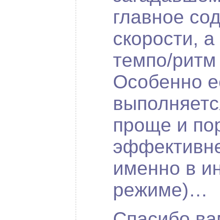
главное со
скорости, а
темпо/ритм
Особенно е
выполняется
проще и по
эффективне
именно в и
режиме)…
Спасибо ва