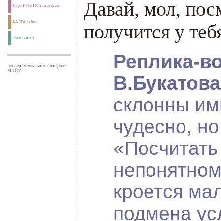
Давай, мол, пос
Парк КУЛЬТУРЫ и отдыха
КАРТА сайта
получится у теб
Узел СВЯЗИ
Реплика-во
экспериментальные площадки
МПСУ
В.Букатова
склонны им
чудесно, н
«Посчитать
непонятном
кроется ма
подмена ус