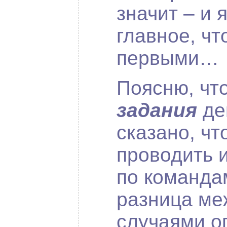
значит – и 
главное, ч
первыми…
Поясню, что
задания
де
сказано, чт
проводить 
по командам
разница ме
случаями о