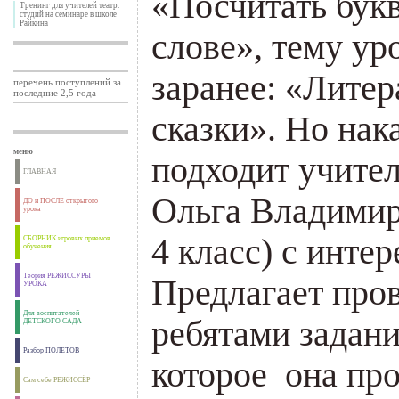
«Посчитать бук
Тренинг для учителей театр.
студий на семинаре в школе
Райкина
слове», тему ур
заранее: «Лите
перечень поступлений за
последние 2,5 года
сказки». Но нак
меню
подходит учите
ГЛАВНАЯ
Ольга Владимир
ДО и ПОСЛЕ открытого
урока
4 класс) с инте
СБОРНИК игровых приемов
обучения
Теория РЕЖИССУРЫ
Предлагает про
УРОКА
Для воспитателей
ребятами задани
ДЕТСКОГО САДА
Разбор ПОЛЁТОВ
которое она про
Сам себе РЕЖИССЁР