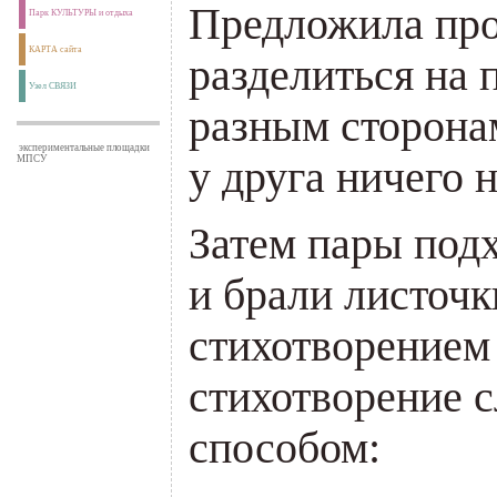
Предложила про
Парк КУЛЬТУРЫ и отдыха
КАРТА сайта
разделиться на 
Узел СВЯЗИ
разным сторонам
экспериментальные площадки
у друга ничего 
МПСУ
Затем пары под
и брали листоч
стихотворением
стихотворение
способом: