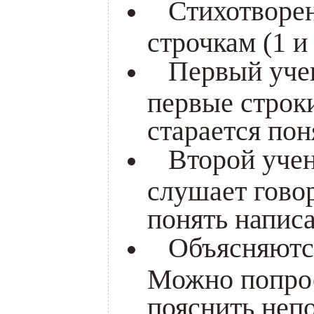
Стихотворен
строчкам (1 и
Первый учен
первые строк
старается пон
Второй учени
слушает говор
понять напис
Объясняются
Можно попрос
пояснить непо