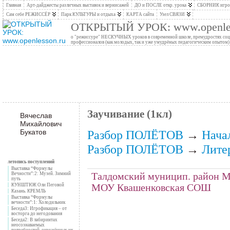
Главная
Арт-дайджесты различных выставок и вернисажей
ДО и ПОСЛЕ откр. урока
СБОРНИК игров
Сам себе РЕЖИССЁР
Парк КУЛЬТУРЫ и отдыха
КАРТА сайта
Узел СВЯЗИ
ОТКРЫТЫЙ УРОК: www.openles
о "режиссуре" НЕСКУЧНЫХ уроков в современной школе, премудростях социо
профессионалов (как молодых, так и уже умудрёных педагогическим опытом)
Заучивание (1кл)
Вячеслав
Михайлович
Букатов
Разбор ПОЛЁТОВ
→
Нача
Разбор ПОЛЁТОВ
→
Лите
летопись поступлений
Выставка “Формулы
Вечности”:2: Музей. Зимний
Талдомский муницип. район М
путь
КУНШТЮК Оли Пеговой
МОУ Квашенковская СОШ
Казань. КРЕМЛЬ
Выставка “Формулы
вечности”:1: Холодильник
Беседа3: Игрофикация – от
восторга до негодования
Беседа2: В лабиринтах
неосознаваемых
потребностей, окружённых их