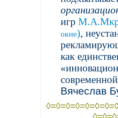
организацио
игр
М.А.Мкр
)
, неуста
окне
рекламирую
как единств
«инновацио
современной
Вячеслав Б
◊=◊=◊=◊=◊=◊=◊=
◊=◊=◊