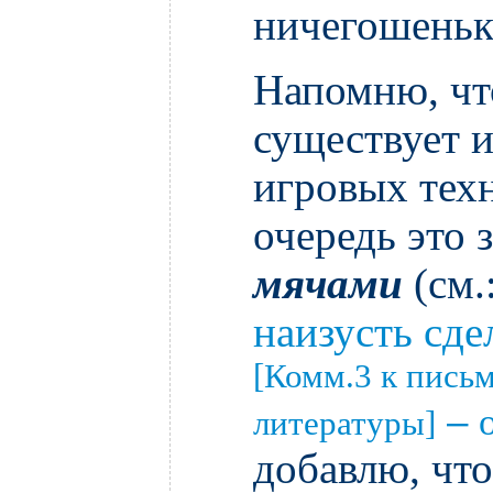
ничегошеньк
Напомню, чт
существует и
игровых тех
очередь это 
мячами
(см.
наизусть сде
[Комм.3 к пись
–
литературы]
добавлю, что