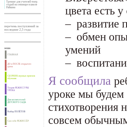
Тренинг для учителей театр.
студий на семинаре в школе
цвета есть у
Райкина
– развитие 
перечень поступлений за
последние 2,5 года
– обмен оп
умений
меню
ГЛАВНАЯ
– воспитани
ДО и ПОСЛЕ открытого
урока
Я сообщила
СБОРНИК игровых приемов
ре
обучения
Теория РЕЖИССУРЫ
уроке мы будем 
УРОКА
Для воспитателей
стихотворения н
ДЕТСКОГО САДА
Разбор ПОЛЁТОВ
совсем обычным
Сам себе РЕЖИССЁР