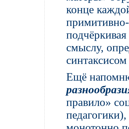
конце каждой
примитивно-
подчёркивая
смыслу, опр
синтаксисом
Ещё напомню
разнообрази
правило» со
педагогики)
монотонно 