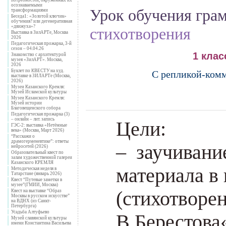
осознаваемыми
Урок обучения гра
трансформациями
Беседа1: «Золотой ключик»
обучения? или дегенеративная
«движуха»?
стихотворения
Выставка в ЗилАРТе, Москва
2026
Педагогическая прожарка, 3-й
сезон – 04.04.26
1 кла
Знакомство с архитектурой
музея «ЗилАРТ». Москва,
2026
Буклет по КВЕСТУ на худ.
С репликой-комм
выставке в ЗИЛАРТе (Москва,
2026)
Музеи Казанского Кремля:
Музей Исламской культуры
Музеи Казанского Кремля:
Музей истории
Благовещенского собора
Педагогическая прожарка (3)
– онлайн – лит. запись
Цели:
ГЭС-2: выставка «Нетёмные
века» (Москва, Март 2026)
“Расскажи о
драмогерменевтике”: ответы
– заучивани
нейросетей (2026)
Образовательный квест по
залам художественной галереи
Казанского КРЕМЛЯ
материала в 
Методическая неделя в
Татарстане (январь 2026)
Квест “Путевые заметки в
музее”(ГМИИ, Москва)
(стихотворе
Квест на выставке “Образ
Москвы в русском искусстве”
на ВДНХ (из Санкт-
Петербурга)
Усадьба Алтуфьево
В.Берестова
Музей славянской культуры
имени Константина Васильева