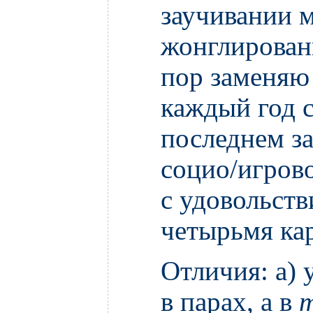
заучивании 
жонглирован
пор заменя
каждый год 
последнем за
социо/игров
с удовольст
четырьмя ка
Отличия: а) 
в парах, а в