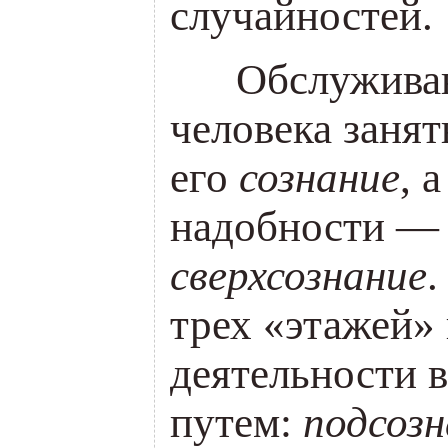
случайностей.
___
Обслужива
человека заня
его
сознание
, 
надобности — 
сверхсознание
.
трех
«
этажей»
деятельности 
путем:
подсоз