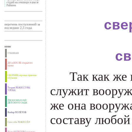
студий на семинаре в школе
Райкина
све
перечень поступлений за
последние 2,5 года
меню
св
ГЛАВНАЯ
ДО и ПОСЛЕ открытого
урока
___
Так как же
СБОРНИК игровых приемов
обучения
служит вооруж
Теория РЕЖИССУРЫ
УРОКА
же она вооруж
Для воспитателей
ДЕТСКОГО САДА
Разбор ПОЛЁТОВ
составу любой
Сам себе РЕЖИССЁР
Парк КУЛЬТУРЫ и отдыха