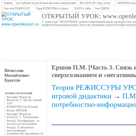
Главная
Арт-дайджесты различных выставок и вернисажей
ДО и ПОСЛЕ откр. урока
СБОРНИК игров
Сам себе РЕЖИССЁР
Парк КУЛЬТУРЫ и отдыха
КАРТА сайта
Узел СВЯЗИ
ОТКРЫТЫЙ УРОК: www.openles
о "режиссуре" НЕСКУЧНЫХ уроков в современной школе, премудростях социо
профессионалов (как молодых, так и уже умудрёных педагогическим опытом)
Ершов П.М. [Часть 3. Связь и
Вячеслав
сверхсознанием и «негативн
Михайлович
Букатов
Теория РЕЖИССУРЫ УР
летопись поступлений
игровой дидактики
→
П.М
Выставка “Формулы
Вечности”:2: Музей. Зимний
потребностно-информа
путь
КУНШТЮК Оли Пеговой
Казань. КРЕМЛЬ
Выставка “Формулы
______________
вечности”:1: Холодильник
Беседа3: Игрофикация – от
восторга до негодования
______________
Беседа2: В лабиринтах
неосознаваемых
потребностей, окружённых их