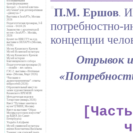
осознаваемыми
трансформациями
Беседа1: «Золотой ключик»
Иг
П.М. Ершов
.
обучения? или дегенеративная
«движуха»?
Выставка в ЗилАРТе, Москва
2026
потребностно-
Педагогическая прожарка, 3-й
сезон – 04.04.26
Знакомство с архитектурой
музея «ЗилАРТ». Москва,
концепции чело
2026
Буклет по КВЕСТУ на худ.
выставке в ЗИЛАРТе (Москва,
2026)
Музеи Казанского Кремля:
Музей Исламской культуры
Отрывок и
Музеи Казанского Кремля:
Музей истории
Благовещенского собора
Педагогическая прожарка (3)
– онлайн – лит. запись
«
Потребности
ГЭС-2: выставка «Нетёмные
века» (Москва, Март 2026)
“Расскажи о
драмогерменевтике”: ответы
нейросетей (2026)
Образовательный квест по
залам художественной галереи
Казанского КРЕМЛЯ
Методическая неделя в
Татарстане (январь 2026)
Квест “Путевые заметки в
[Часть
музее”(ГМИИ, Москва)
Квест на выставке “Образ
Москвы в русском искусстве”
на ВДНХ (из Санкт-
Петербурга)
ч
Усадьба Алтуфьево
Музей славянской культуры
имени Константина Васильева
Тренинг для учителей театр.