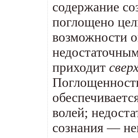
содержание со
поглощено цел
возможности о
недостаточным
приходит
свер
Поглощенность
обеспечиваетс
волей; недоста
сознания — н