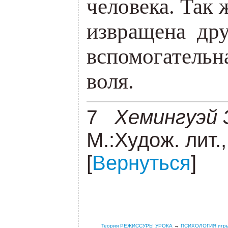
человека. Так 
извращена дру
вспомогательн
воля.
_
Хемингуэй 
7
М.:Худож. лит.,
[
Вернуться
]
.
.
Теория РЕЖИССУРЫ УРОКА
→
ПСИХОЛОГИЯ игры 