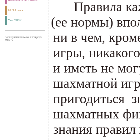
___
Правила ка
КАРТА сайта
(
ее нормы) впо
Узел СВЯЗИ
ни в чем, кром
экспериментальные площадки
МПСУ
игры, никаког
и иметь не мог
шахматной игр
пригодиться з
шахматных фи
знания правил