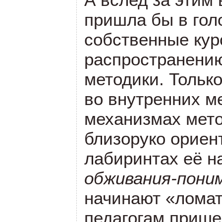
пришла бы в гол
собственные кур
распространению
методики. Тольк
во внутренних м
механизмах мет
близоруко ориен
лабиринтах её н
обживания-пони
начинают «ломат
педагогам приш