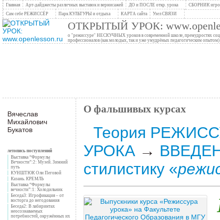
Главная
Арт-дайджесты различных выставок и вернисажей
ДО и ПОСЛЕ откр. урока
СБОРНИК игров
Сам себе РЕЖИССЁР
Парк КУЛЬТУРЫ и отдыха
КАРТА сайта
Узел СВЯЗИ
ОТКРЫТЫЙ УРОК: www.openles
о "режиссуре" НЕСКУЧНЫХ уроков в современной школе, премудростях социо
профессионалов (как молодых, так и уже умудрёных педагогическим опытом)
О фальшивых курсах
Вячеслав
Михайлович
Теория РЕЖИС
Букатов
УРОКА
→
ВВЕДЕН
летопись поступлений
Выставка “Формулы
Вечности”:2: Музей. Зимний
стилистику «
режи
путь
КУНШТЮК Оли Пеговой
Казань. КРЕМЛЬ
Выставка “Формулы
вечности”:1: Холодильник
Беседа3: Игрофикация – от
восторга до негодования
Беседа2: В лабиринтах
неосознаваемых
потребностей, окружённых их