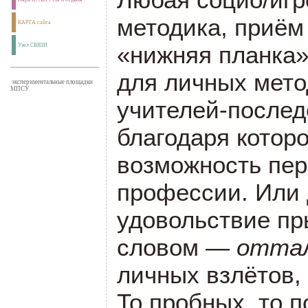
методика, приём
КАРТА сайта
«нижняя планка»
Узел СВЯЗИ
для личных мето
экспериментальные площадки
МПСУ
учителей-послед
благодаря котор
возможность пер
профессии. Или 
удовольствие пр
словом —
отта
личных взлётов,
То пробных, то п