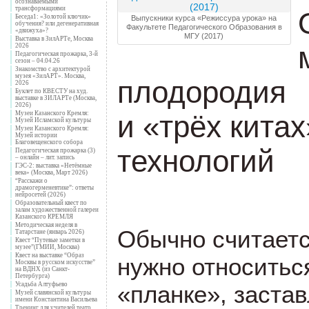
осознаваемыми
трансформациями
Беседа1: «Золотой ключик»
Выпускники курса «Режиссура урока» на
обучения? или дегенеративная
Факультете Педагогического Образования в
«движуха»?
МГУ (2017)
Выставка в ЗилАРТе, Москва
2026
Педагогическая прожарка, 3-й
сезон – 04.04.26
Знакомство с архитектурой
музея «ЗилАРТ». Москва,
плодородия
2026
Буклет по КВЕСТУ на худ.
выставке в ЗИЛАРТе (Москва,
2026)
и
«
трёх китах
Музеи Казанского Кремля:
Музей Исламской культуры
Музеи Казанского Кремля:
Музей истории
Благовещенского собора
технологий
Педагогическая прожарка (3)
– онлайн – лит. запись
ГЭС-2: выставка «Нетёмные
века» (Москва, Март 2026)
“Расскажи о
драмогерменевтике”: ответы
нейросетей (2026)
Образовательный квест по
залам художественной галереи
Казанского КРЕМЛЯ
Методическая неделя в
Обычно считаетс
Татарстане (январь 2026)
Квест “Путевые заметки в
музее”(ГМИИ, Москва)
Квест на выставке “Образ
нужно относиться
Москвы в русском искусстве”
на ВДНХ (из Санкт-
Петербурга)
«планке», заста
Усадьба Алтуфьево
Музей славянской культуры
имени Константина Васильева
Тренинг для учителей театр.