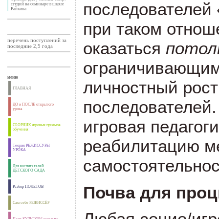
последователей 
студий на семинаре в школе
Райкина
при таком отнош
перечень поступлений за
оказаться
потол
последние 2,5 года
ограничивающим
меню
личностный рост
ГЛАВНАЯ
последователей. 
ДО и ПОСЛЕ открытого
урока
игровая педагоги
СБОРНИК игровых приемов
обучения
реабилитацию м
Теория РЕЖИССУРЫ
УРОКА
самостоятельнос
Для воспитателей
ДЕТСКОГО САДА
Почва для проц
Разбор ПОЛЁТОВ
Сам себе РЕЖИССЁР
Любая социо/игр
Парк КУЛЬТУРЫ и отдыха