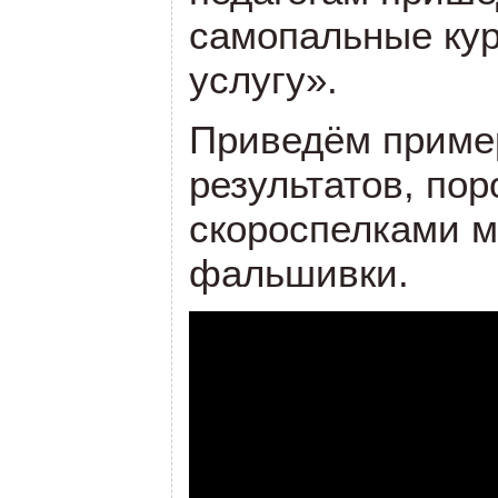
самопальные ку
услугу».
Приведём приме
результатов, по
скороспелками м
фальшивки.