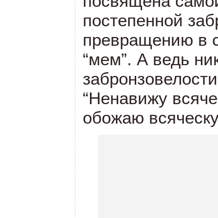
посвящена самой
постепенной заб
превращению в с
“мем”. А ведь ни
забронзовелости
“Ненавижу всяче
обожаю всяческу