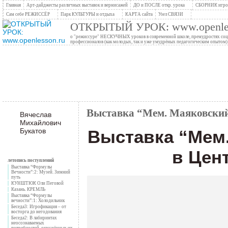
Главная
Арт-дайджесты различных выставок и вернисажей
ДО и ПОСЛЕ откр. урока
СБОРНИК игров
Сам себе РЕЖИССЁР
Парк КУЛЬТУРЫ и отдыха
КАРТА сайта
Узел СВЯЗИ
ОТКРЫТЫЙ УРОК: www.openles
о "режиссуре" НЕСКУЧНЫХ уроков в современной школе, премудростях социо
профессионалов (как молодых, так и уже умудрёных педагогическим опытом)
Выставка “Мем. Маяковский
Вячеслав
Михайлович
Букатов
Выставка “Мем
в Цен
летопись поступлений
Выставка “Формулы
Вечности”:2: Музей. Зимний
путь
КУНШТЮК Оли Пеговой
Казань. КРЕМЛЬ
Выставка “Формулы
вечности”:1: Холодильник
Беседа3: Игрофикация – от
восторга до негодования
Беседа2: В лабиринтах
неосознаваемых
потребностей, окружённых их