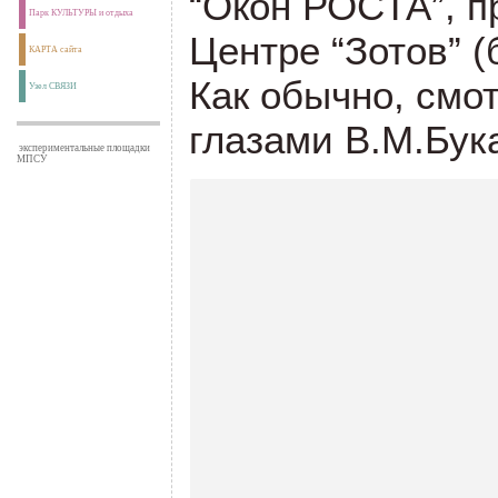
“Окон РОСТА”, п
Парк КУЛЬТУРЫ и отдыха
Центре “Зотов” 
КАРТА сайта
Как обычно, смо
Узел СВЯЗИ
глазами В.М.Бук
экспериментальные площадки
МПСУ