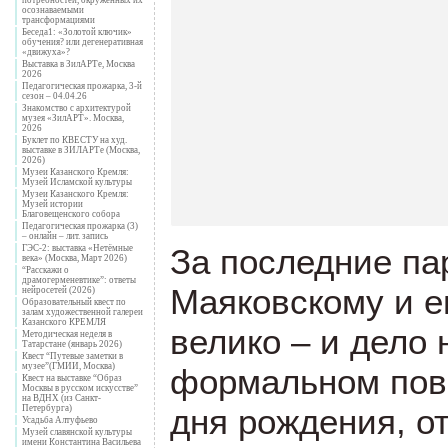
осознаваемыми
трансформациями
Беседа1: «Золотой ключик»
обучения? или дегенеративная
«движуха»?
Выставка в ЗилАРТе, Москва
2026
Педагогическая прожарка, 3-й
сезон – 04.04.26
Знакомство с архитектурой
музея «ЗилАРТ». Москва,
2026
Буклет по КВЕСТУ на худ.
выставке в ЗИЛАРТе (Москва,
2026)
Музеи Казанского Кремля:
Музей Исламской культуры
Музеи Казанского Кремля:
Музей истории
Благовещенского собора
Педагогическая прожарка (3)
– онлайн – лит. запись
За последние па
ГЭС-2: выставка «Нетёмные
века» (Москва, Март 2026)
“Расскажи о
драмогерменевтике”: ответы
Маяковскому и е
нейросетей (2026)
Образовательный квест по
залам художественной галереи
Казанского КРЕМЛЯ
велико – и дело 
Методическая неделя в
Татарстане (январь 2026)
Квест “Путевые заметки в
музее”(ГМИИ, Москва)
формальном пово
Квест на выставке “Образ
Москвы в русском искусстве”
на ВДНХ (из Санкт-
дня рождения, о
Петербурга)
Усадьба Алтуфьево
Музей славянской культуры
имени Константина Васильева