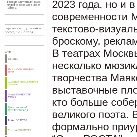
2023 года, но и 
Тренинг для учителей театр.
студий на семинаре в школе
Райкина
современности М
текстово-визуал
перечень поступлений за
последние 2,5 года
броскому, рекла
В театрах Москв
меню
ГЛАВНАЯ
несколько мюзик
ДО и ПОСЛЕ открытого
урока
творчества Маяко
СБОРНИК игровых приемов
обучения
выставочные пл
Теория РЕЖИССУРЫ
УРОКА
кто больше собер
Для воспитателей
великого поэта. 
ДЕТСКОГО САДА
Разбор ПОЛЁТОВ
формально приур
Сам себе РЕЖИССЁР