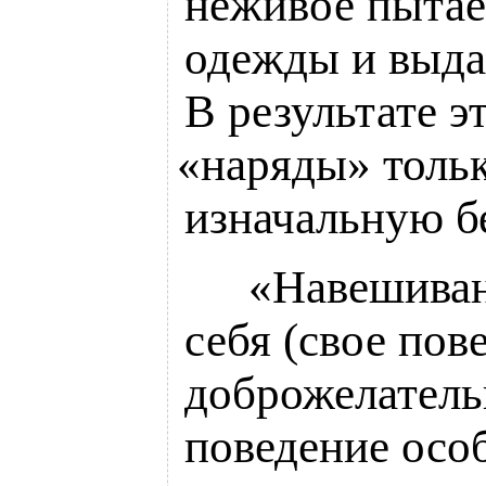
неживое пытает
одежды и выдав
В результате э
«
наряды» толь
изначальную б
___
«
Навешиван
себя
(
свое пов
доброжелатель
поведение осо