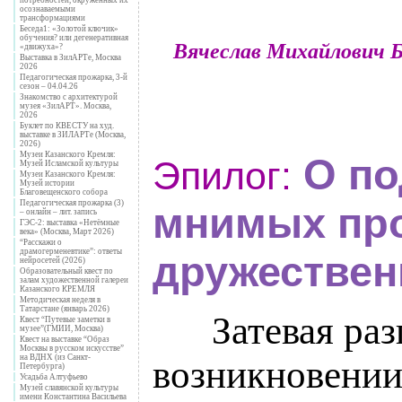
..
осознаваемыми
трансформациями
Беседа1: «Золотой ключик»
обучения? или дегенеративная
Вячеслав Михайлович
«движуха»?
Выставка в ЗилАРТе, Москва
2026
Педагогическая прожарка, 3-й
сезон – 04.04.26
Знакомство с архитектурой
музея «ЗилАРТ». Москва,
2026
Буклет по КВЕСТУ на худ.
выставке в ЗИЛАРТе (Москва,
2026)
Музеи Казанского Кремля:
О п
Эпилог:
Музей Исламской культуры
Музеи Казанского Кремля:
Музей истории
Благовещенского собора
Педагогическая прожарка (3)
мнимых пр
– онлайн – лит. запись
ГЭС-2: выставка «Нетёмные
века» (Москва, Март 2026)
“Расскажи о
драмогерменевтике”: ответы
дружествен
нейросетей (2026)
Образовательный квест по
залам художественной галереи
Казанского КРЕМЛЯ
Методическая неделя в
Татарстане (январь 2026)
___
Затевая раз
Квест “Путевые заметки в
музее”(ГМИИ, Москва)
Квест на выставке “Образ
Москвы в русском искусстве”
на ВДНХ (из Санкт-
возникновении
Петербурга)
Усадьба Алтуфьево
Музей славянской культуры
имени Константина Васильева