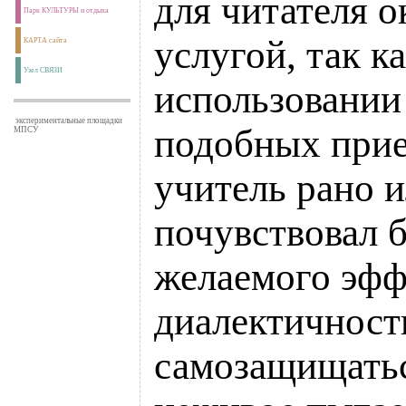
для читателя о
Парк КУЛЬТУРЫ и отдыха
услугой, так к
КАРТА сайта
Узел СВЯЗИ
использовании
экспериментальные площадки
подобных прие
МПСУ
учитель рано 
почувствовал б
желаемого эфф
диалектичност
самозащищатьс