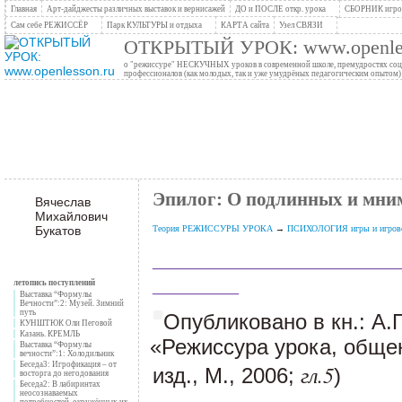
Главная
Арт-дайджесты различных выставок и вернисажей
ДО и ПОСЛЕ откр. урока
СБОРНИК игров
Сам себе РЕЖИССЁР
Парк КУЛЬТУРЫ и отдыха
КАРТА сайта
Узел СВЯЗИ
ОТКРЫТЫЙ УРОК: www.openles
о "режиссуре" НЕСКУЧНЫХ уроков в современной школе, премудростях социо
профессионалов (как молодых, так и уже умудрёных педагогическим опытом)
Эпилог: О подлинных и мни
Вячеслав
Михайлович
Букатов
Теория РЕЖИССУРЫ УРОКА
→
ПСИХОЛОГИЯ игры и игрово
_______________________
________
летопись поступлений
Выставка “Формулы
Вечности”:2: Музей. Зимний
путь
Опубликовано в кн.: А.
КУНШТЮК Оли Пеговой
Казань. КРЕМЛЬ
«
Режиссура урока, обще
Выставка “Формулы
вечности”:1: Холодильник
Беседа3: Игрофикация – от
гл.5
изд., М., 2006;
)
восторга до негодования
Беседа2: В лабиринтах
неосознаваемых
потребностей, окружённых их