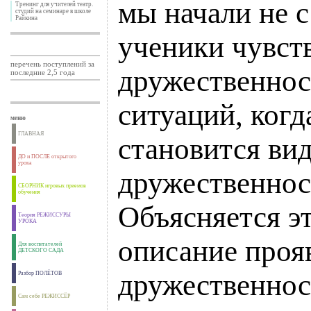
мы начали не с
Тренинг для учителей театр.
студий на семинаре в школе
Райкина
ученики чувст
перечень поступлений за
дружественност
последние 2,5 года
ситуаций, ког
меню
ГЛАВНАЯ
становится ви
ДО и ПОСЛЕ открытого
урока
дружественнос
СБОРНИК игровых приемов
обучения
Объясняется эт
Теория РЕЖИССУРЫ
УРОКА
описание проя
Для воспитателей
ДЕТСКОГО САДА
дружественнос
Разбор ПОЛЁТОВ
Сам себе РЕЖИССЁР