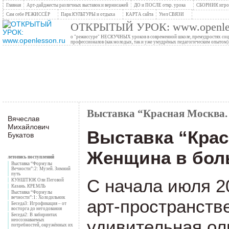
Главная
Арт-дайджесты различных выставок и вернисажей
ДО и ПОСЛЕ откр. урока
СБОРНИК игров
Сам себе РЕЖИССЁР
Парк КУЛЬТУРЫ и отдыха
КАРТА сайта
Узел СВЯЗИ
ОТКРЫТЫЙ УРОК: www.openles
о "режиссуре" НЕСКУЧНЫХ уроков в современной школе, премудростях социо
профессионалов (как молодых, так и уже умудрёных педагогическим опытом)
Выставка “Красная Москва.
Вячеслав
Михайлович
Выставка “Крас
Букатов
Женщина в бол
летопись поступлений
Выставка “Формулы
Вечности”:2: Музей. Зимний
путь
С начала июля 2
КУНШТЮК Оли Пеговой
Казань. КРЕМЛЬ
Выставка “Формулы
вечности”:1: Холодильник
арт-пространстве
Беседа3: Игрофикация – от
восторга до негодования
Беседа2: В лабиринтах
удивительная ол
неосознаваемых
потребностей, окружённых их