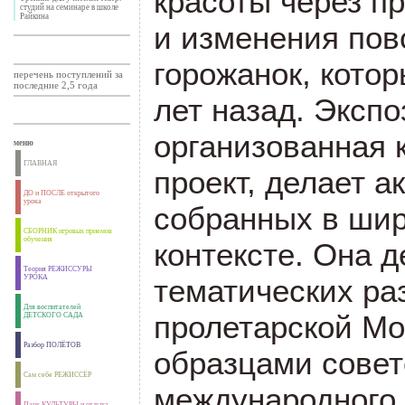
красоты через п
студий на семинаре в школе
Райкина
и изменения пов
горожанок, кото
перечень поступлений за
последние 2,5 года
лет назад. Эксп
организованная 
меню
ГЛАВНАЯ
проект, делает а
ДО и ПОСЛЕ открытого
урока
собранных в ши
СБОРНИК игровых приемов
обучения
контексте. Она д
Теория РЕЖИССУРЫ
тематических ра
УРОКА
Для воспитателей
пролетарской Мо
ДЕТСКОГО САДА
Разбор ПОЛЁТОВ
образцами сове
Сам себе РЕЖИССЁР
международного 
Парк КУЛЬТУРЫ и отдыха