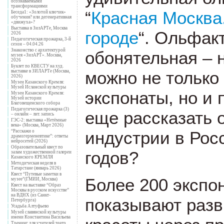
осознаваемыми
трансформациями
“
Красная Москва
Беседа1: «Золотой ключик»
обучения? или дегенеративная
«движуха»?
Выставка в ЗилАРТе, Москва
городе
“. Ольфак
2026
Педагогическая прожарка, 3-й
сезон – 04.04.26
Знакомство с архитектурой
обонятельная – 
музея «ЗилАРТ». Москва,
2026
Буклет по КВЕСТУ на худ.
можно не только
выставке в ЗИЛАРТе (Москва,
2026)
Музеи Казанского Кремля:
Музей Исламской культуры
экспонаты, но и 
Музеи Казанского Кремля:
Музей истории
Благовещенского собора
Педагогическая прожарка (3)
еще рассказать
– онлайн – лит. запись
ГЭС-2: выставка «Нетёмные
века» (Москва, Март 2026)
индустрии в Рос
“Расскажи о
драмогерменевтике”: ответы
нейросетей (2026)
Образовательный квест по
годов?
залам художественной галереи
Казанского КРЕМЛЯ
Методическая неделя в
Татарстане (январь 2026)
Квест “Путевые заметки в
Более 200 экспо
музее”(ГМИИ, Москва)
Квест на выставке “Образ
Москвы в русском искусстве”
на ВДНХ (из Санкт-
показывают разв
Петербурга)
Усадьба Алтуфьево
Музей славянской культуры
имени Константина Васильева
Тренинг для учителей театр.