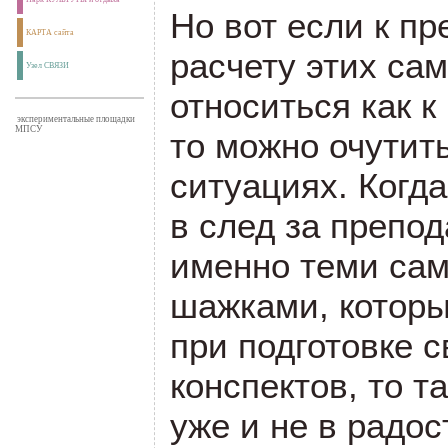
Но вот если к п
КАРТА сайта
расчету этих са
Узел СВЯЗИ
относиться как к
экспериментальные площадки
МПСУ
то можно очутит
ситуациях. Когд
в след за препо
именно теми са
шажками, которы
при подготовке 
конспектов, то т
уже и не в радос