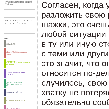
Согласен, когда 
студий на семинаре в школе
Райкина
разложить свою 
перечень поступлений за
шажки, это очень
последние 2,5 года
любой ситуации 
меню
в ту или иную с
ГЛАВНАЯ
с теми или друг
ДО и ПОСЛЕ открытого
урока
это значит, что 
СБОРНИК игровых приемов
обучения
относится по-де
Теория РЕЖИССУРЫ
УРОКА
случилось, свою
Для воспитателей
ДЕТСКОГО САДА
хватку не потеряе
Разбор ПОЛЁТОВ
обязательно соо
Сам себе РЕЖИССЁР
Парк КУЛЬТУРЫ и отдыха