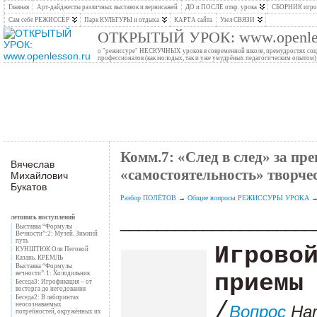
Главная
Арт-дайджесты различных выставок и вернисажей
ДО и ПОСЛЕ откр. урока
СБОРНИК игров
Сам себе РЕЖИССЁР
Парк КУЛЬТУРЫ и отдыха
КАРТА сайта
Узел СВЯЗИ
ОТКРЫТЫЙ УРОК: www.openles
о "режиссуре" НЕСКУЧНЫХ уроков в современной школе, премудростях социо
профессионалов (как молодых, так и уже умудрёных педагогическим опытом)
Комм.7: «След в след» за пр
Вячеслав
«самостоятельность» творчес
Михайлович
Букатов
Разбор ПОЛЁТОВ
→
Общие вопросы РЕЖИССУРЫ УРОКА
_____________________
летопись поступлений
Выставка “Формулы
Вечности”:2: Музей. Зимний
путь
Игрово
КУНШТЮК Оли Пеговой
Казань. КРЕМЛЬ
Выставка “Формулы
приемы
вечности”:1: Холодильник
Беседа3: Игрофикация – от
восторга до негодования
Беседа2: В лабиринтах
/
неосознаваемых
Вопрос
Н
а
потребностей, окружённых их