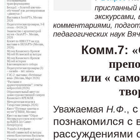
осознаваемыми
трансформациями
присланный 
Беседа1: «Золотой ключик»
обучения? или дегенеративная
экскурсами,
«движуха»?
Выставка в ЗилАРТе, Москва
2026
комментариями, подго
Педагогическая прожарка, 3-й
сезон – 04.04.26
педагогических наук В
Знакомство с архитектурой
музея «ЗилАРТ». Москва,
2026
Буклет по КВЕСТУ на худ.
выставке в ЗИЛАРТе (Москва,
Комм.7:
«
2026)
Музеи Казанского Кремля:
Музей Исламской культуры
Музеи Казанского Кремля:
преп
Музей истории
Благовещенского собора
Педагогическая прожарка (3)
– онлайн – лит. запись
или
«
само
ГЭС-2: выставка «Нетёмные
века» (Москва, Март 2026)
“Расскажи о
драмогерменевтике”: ответы
тво
нейросетей (2026)
Образовательный квест по
залам художественной галереи
Казанского КРЕМЛЯ
Методическая неделя в
с
Татарстане (январь 2026)
Уважаемая
Н.Ф
.,
Квест “Путевые заметки в
музее”(ГМИИ, Москва)
Квест на выставке “Образ
познакомился с
Москвы в русском искусстве”
на ВДНХ (из Санкт-
Петербурга)
Усадьба Алтуфьево
рассуждениями о
Музей славянской культуры
имени Константина Васильева
Тренинг для учителей театр.