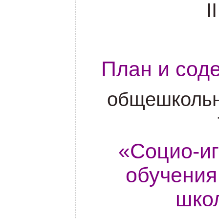
I
План и сод
общешкольн
«Социо-и
обучения
шко