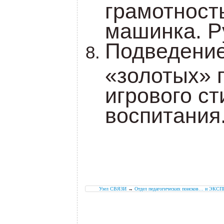
грамотност
машинка. Р
Подведение
«золотых» 
игрового ст
воспитания
.
.
Узел СВЯЗИ
→
Отдел педагогических поисков… и Э
.