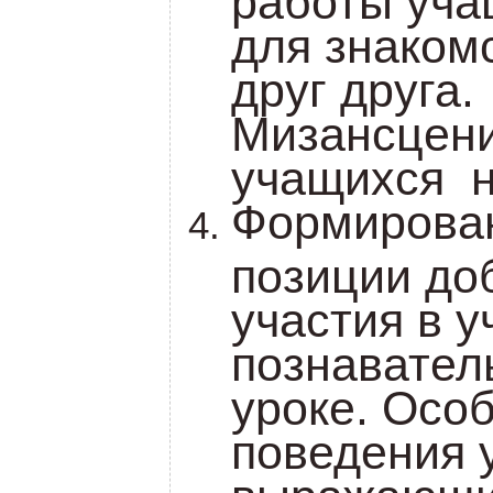
для знакомс
друг друга.
Мизансцен
учащихся н
Формирован
позиции до
участия в у
познавател
уроке. Осо
поведения 
выражающие