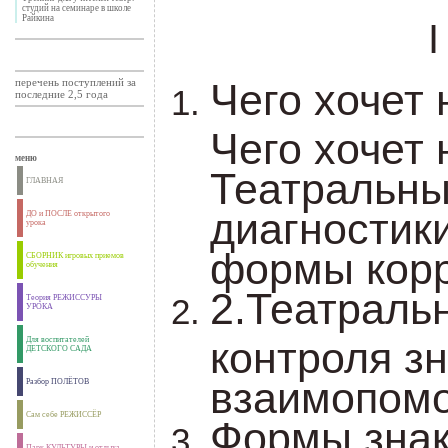
студий на семинаре в школе
Райкина
I
Чего хочет 
перечень поступлений за
последние 2,5 года
Чего хочет 
меню
Театральн
ГЛАВНАЯ
диагностик
ДО и ПОСЛЕ открытого
урока
формы корр
СБОРНИК игровых приемов
обучения
2.Театрал
Теория РЕЖИССУРЫ
УРОКА
контроля з
Для воспитателей
ДЕТСКОГО САДА
взаимопомо
Разбор ПОЛЁТОВ
Сам себе РЕЖИССЁР
Формы знак
Парк КУЛЬТУРЫ и отдыха