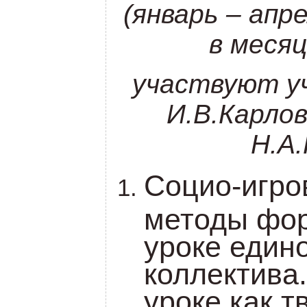
(январь – апре
в месяц
участвуют у
И.В.Карлов
Н.А
Социо-игро
методы фо
уроке едино
коллектива
уроке как т