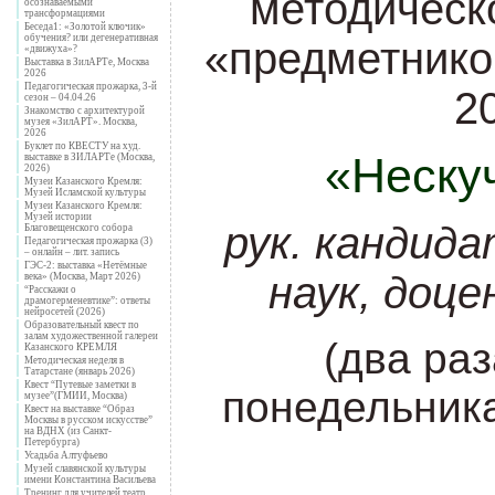
методическ
осознаваемыми
трансформациями
Беседа1: «Золотой ключик»
обучения? или дегенеративная
«предметнико
«движуха»?
Выставка в ЗилАРТе, Москва
2026
Педагогическая прожарка, 3-й
2
сезон – 04.04.26
Знакомство с архитектурой
музея «ЗилАРТ». Москва,
2026
Буклет по КВЕСТУ на худ.
«Неску
выставке в ЗИЛАРТе (Москва,
2026)
Музеи Казанского Кремля:
Музей Исламской культуры
Музеи Казанского Кремля:
Музей истории
рук. кандид
Благовещенского собора
Педагогическая прожарка (3)
– онлайн – лит. запись
ГЭС-2: выставка «Нетёмные
наук, доц
века» (Москва, Март 2026)
“Расскажи о
драмогерменевтике”: ответы
нейросетей (2026)
Образовательный квест по
залам художественной галереи
(два раз
Казанского КРЕМЛЯ
Методическая неделя в
Татарстане (январь 2026)
Квест “Путевые заметки в
понедельника
музее”(ГМИИ, Москва)
Квест на выставке “Образ
Москвы в русском искусстве”
на ВДНХ (из Санкт-
Петербурга)
Усадьба Алтуфьево
Музей славянской культуры
имени Константина Васильева
Тренинг для учителей театр.