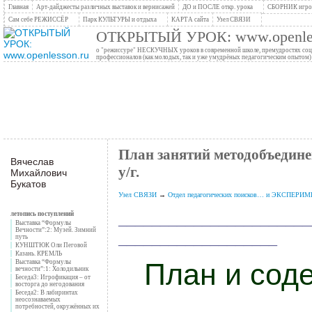
Главная
Арт-дайджесты различных выставок и вернисажей
ДО и ПОСЛЕ откр. урока
СБОРНИК игров
Сам себе РЕЖИССЁР
Парк КУЛЬТУРЫ и отдыха
КАРТА сайта
Узел СВЯЗИ
ОТКРЫТЫЙ УРОК: www.openles
о "режиссуре" НЕСКУЧНЫХ уроков в современной школе, премудростях социо
профессионалов (как молодых, так и уже умудрёных педагогическим опытом)
План занятий методобъедине
Вячеслав
у/г.
Михайлович
Букатов
Узел СВЯЗИ
→
Отдел педагогических поисков… и ЭКСПЕР
_______________________
летопись поступлений
Выставка “Формулы
Вечности”:2: Музей. Зимний
___________________
путь
КУНШТЮК Оли Пеговой
Казань. КРЕМЛЬ
План и сод
Выставка “Формулы
вечности”:1: Холодильник
Беседа3: Игрофикация – от
восторга до негодования
Беседа2: В лабиринтах
неосознаваемых
потребностей, окружённых их