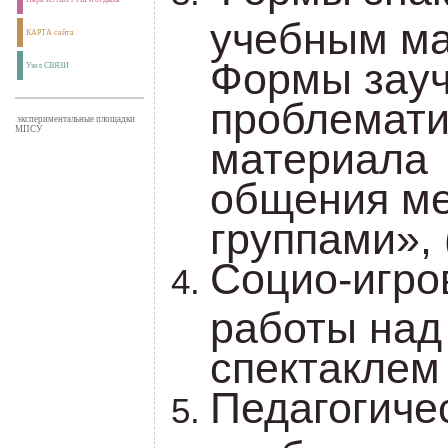
учебным ма
КАРТА сайта
Формы зау
Узел СВЯЗИ
проблемати
экспериментальные площадки
МПСУ
материала
общения м
группами», 
Социо-игро
работы над
спектаклем 
Педагогиче