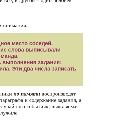
 все, в другой – один человек
и внимания.
дное место соседей.
акие слова выписывали
оманда.
ь выполнения задания:
ила
. Эти два числа записать
ченики
по памяти
воспроизводят
параграфа и содержание задания, а
случайного события», выявляемая
служила