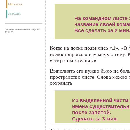
КАРТА сайта
Узел СВЯЗИ
На командном листе 
название своей кома
Всё сделать за 2 мин
экспериментальные площадки
МПСУ
α
Когда на доске появились «Д», «
´
иллюстрировало изучаемую тему. К
«секретом команды».
Выполнять его нужно было на бол
пространство листа. Слова можно п
сохранять.
Из выделенной части 
имена
существитель
после запятой
.
Сделать за 3 мин.