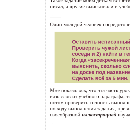
Такое задание моим деткам встрети
писал, а другие выискивали в уче
Один молодой человек сосредоточе
Оставить исписанный 
Проверить чужой лист
соседи и 2) найти в т
Когда «засекреченная
выяснить, сколько с
на доске под названи
Сделать всё за 5 мин.
Мне показалось, что эта часть уро
вязь слов из учебного параграфа, 
потом проверить точность выполне
по ходу выполнения задания, прев
своеобразной
иллюстрацией
изуча