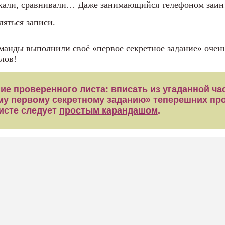
искали, сравнивали… Даже занимающийся телефоном за
ляться записи.
оманды выполнили своё «первое секретное задание» очень
лов!
е проверенного листа: вписать из угаданной час
му первому секретному заданию» теперешних пр
исте следует
простым карандашом
.