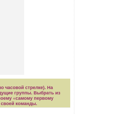
о часовой стрелке). На
ыдущие группы. Выбрать из
воему
«
самому первому
я своей команды.