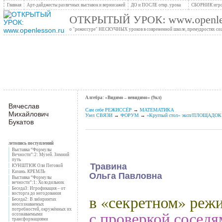
Главная
Арт-дайджесты различных выставок и вернисажей
ДО и ПОСЛЕ откр. урока
СБОРНИК игро
ОТКРЫТЫЙ УРОК: www.openles
о "режиссуре" НЕСКУЧНЫХ уроков в современной школе, премудростях социо
Алгебра: «Видимо – невидимо» (9кл)
Вячеслав
Сам себе РЕЖИССЁР
→
МАТЕМАТИКА
Михайлович
Узел СВЯЗИ
→
ФОРУМ
→
«Круглый стол» эксп/ПЛОЩАДОК
Букатов
летопись поступлений
Выставка “Формулы
Вечности”:2: Музей. Зимний
путь
Травина
КУНШТЮК Оли Пеговой
Казань. КРЕМЛЬ
Ольга Павловна
Выставка “Формулы
вечности”:1: Холодильник
Беседа3: Игрофикация – от
восторга до негодования
«
»
в
секретном
режи
Беседа2: В лабиринтах
неосознаваемых
потребностей, окружённых их
с проверкой соседя
осознаваемыми
трансформациями