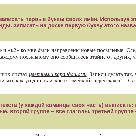
записать первые буквы своих имён. Используя э
нды. Записать на доске первую букву этого назва
.
» и «
а
2» ко мне были направлены новые посыльные. Сле
аждому посыльному оно сообщалось втайне от других, ч
ьших листах
цветными карандашами
. Записи делать так,
исать как угодно: наискосок, змейкой, пересекаясь… Сл
текста (у каждой команды своя часть) выписать: 
ные
, второй группе – все
глаголы
, третьей группе