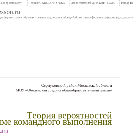
вых приёмов обуч.
Теория РЕЖИССУРЫ УРОКА
Для воспитателей ДЕТСКОГО САДА
Разбор 
son.ru
/игрового стиля обучения и деловых подсказках в таблице-бабочке для профессионалов (как молодых, так и 
Серпуховский район Московской области
МОУ «Оболенская средняя общеобразовательная школа»
Теория вероятностей
ме командного выполнения
ми