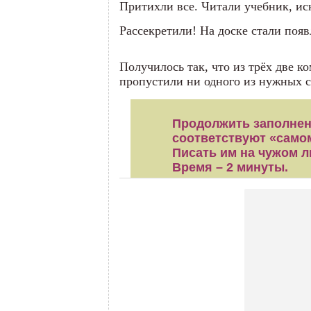
Притихли все. Читали учебник, 
Рассекретили! На доске стали появ
Получилось так, что из трёх две к
пропустили ни одного из нужных с
Продолжить заполнени
соответствуют «само
Писать им на чужом л
Время – 2 минуты.