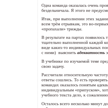
Одна команда оказалась очень про
бездельничала. Я этого не предус
Итак, при выполнении этих задани
всем трём отрывкам, это во-первы
«пропахали» трижды.
В результате на партах появилось 
тщательно выполненной каждой ком
виде каких-то индивидуальных пон
с ними) выяснить
адекватность
э
В учебнике по изучаемой теме пре
свою задачу.
Рассчитали относительную частоту 
ответы сошлись. То есть проверять
командах оказалось понятым адекв
индивидуальным «припуском», хотя
учебного текста дело, к сожалени
Осталось всего несколько минут 