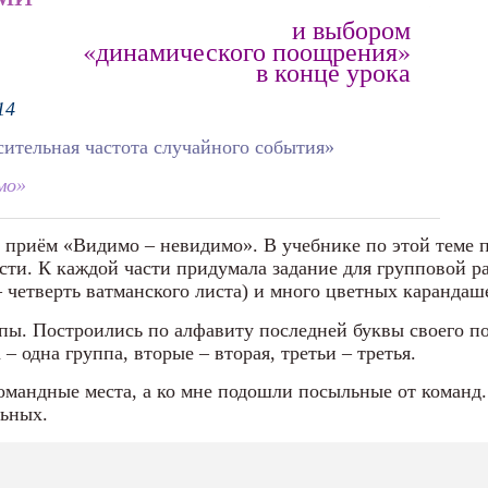
и выбором
«
»
динамического поощрения
в конце урока
14
сительная частота случайного события»
мо»
 приём «Видимо – невидимо». В учебнике по этой теме 
части. К каждой части придумала задание для групповой р
 четверть ватманского листа) и много цветных карандаш
ппы. Построились по алфавиту последней буквы своего п
 одна группа, вторые – вторая, третьи – третья.
омандные места, а ко мне подошли посыльные от команд.
льных.