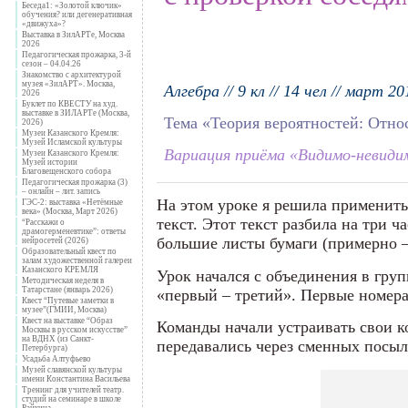
Беседа1: «Золотой ключик»
обучения? или дегенеративная
«движуха»?
Выставка в ЗилАРТе, Москва
2026
Педагогическая прожарка, 3-й
сезон – 04.04.26
Знакомство с архитектурой
музея «ЗилАРТ». Москва,
Алгебра // 9 кл // 14 чел // март 20
2026
Буклет по КВЕСТУ на худ.
выставке в ЗИЛАРТе (Москва,
Тема «Теория вероятностей: Отно
2026)
Музеи Казанского Кремля:
Музей Исламской культуры
Вариация приёма «Видимо-невиди
Музеи Казанского Кремля:
Музей истории
Благовещенского собора
Педагогическая прожарка (3)
– онлайн – лит. запись
На этом уроке я решила применить
ГЭС-2: выставка «Нетёмные
века» (Москва, Март 2026)
текст. Этот текст разбила на три 
“Расскажи о
драмогерменевтике”: ответы
большие листы бумаги (примерно –
нейросетей (2026)
Образовательный квест по
залам художественной галереи
Казанского КРЕМЛЯ
Урок начался с объединения в гру
Методическая неделя в
Татарстане (январь 2026)
«первый – третий». Первые номера –
Квест “Путевые заметки в
музее”(ГМИИ, Москва)
Квест на выставке “Образ
Команды начали устраивать свои к
Москвы в русском искусстве”
на ВДНХ (из Санкт-
передавались через сменных посы
Петербурга)
Усадьба Алтуфьево
Музей славянской культуры
имени Константина Васильева
Тренинг для учителей театр.
студий на семинаре в школе