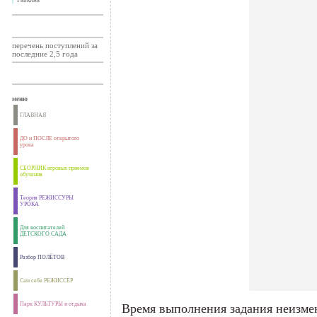
Райкина
перечень поступлений за
последние 2,5 года
меню
ГЛАВНАЯ
ДО и ПОСЛЕ открытого
урока
СБОРНИК игровых приемов
обучения
Теория РЕЖИССУРЫ
УРОКА
Для воспитателей
ДЕТСКОГО САДА
Разбор ПОЛЁТОВ
Сам себе РЕЖИССЁР
Парк КУЛЬТУРЫ и отдыха
Время выполнения задания неизме