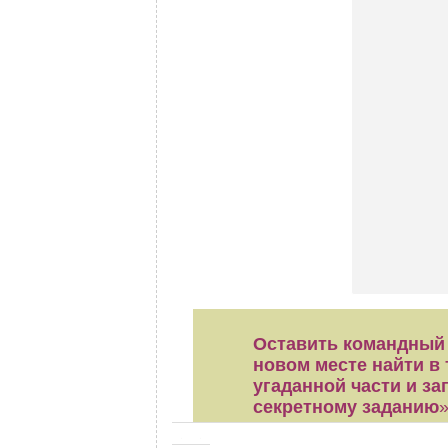
Оставить командный л
новом месте найти в 
угаданной части и за
секретному заданию