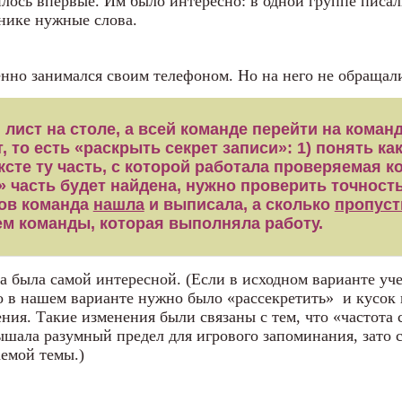
лось впервые. Им было интересно: в одной группе писали
бнике нужные слова.
нно занимался своим телефоном. Но на него не обращал
лист на столе, а всей команде перейти на коман
, то есть «раскрыть секрет записи»: 1) понять к
ексте ту часть, с которой работала проверяемая к
» часть будет найдена, нужно проверить точност
лов команда
нашла
и выписала, а сколько
пропуст
ем команды, которая выполняла работу.
ка была самой интересной. (Если в исходном варианте у
то в нашем варианте нужно было «рассекретить» и кусок 
ния. Такие изменения были связаны с тем, что «частота 
ышала разумный предел для игрового запоминания, зато 
емой темы.)