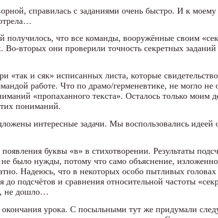
ворной, справилась с заданиями очень быстро. И к моему
мотрела…
й получилось, что все команды, вооружённые своим «се
х. Во-вторых они проверили точность секретных заданий
три «так и сяк» исписанных листа, которые свидетельств
андой работе. Что по драмо/герменевтике, не могло не о
иманий «пропаханного текста». Осталось только моим де
тих пониманий.
дложены интересные задачи. Мы воспользовались идеей 
появления буквы «в» в стихотворении. Результаты подсчё
 не было нужды, потому что само объяснение, изложенное
атно. Надеюсь, что в некоторых особо пытливых головах
 до подсчётов и сравнения относительной частоты «сек
ю, не дошло…
до окончания урока. С посыльными тут же придумали сл