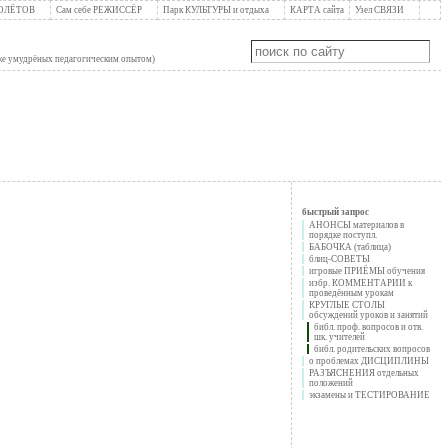
ПОЛЁТОВ
Сам себе РЕЖИССЁР
Парк КУЛЬТУРЫ и отдыха
КАРТА сайта
Узел СВЯЗИ
уже умудрёных педагогическим опытом)
быстрый запрос
АНОНСЫ материалов в
порядке поступл.
БАБОЧКА (таблица)
блиц-СОВЕТЫ
игровые ПРИЁМЫ обучения
избр. КОММЕНТАРИИ к
проведённым урокам
КРУГЛЫЕ СТОЛЫ
обсуждений уроков и занятий
библ. проф. вопросов и отв.
шк. учителей
библ. родительских вопросов
о проблемах ДИСЦИПЛИНЫ
РАЗЪЯСНЕНИЯ отдельных
положений
экзамены и ТЕСТИРОВАНИЕ