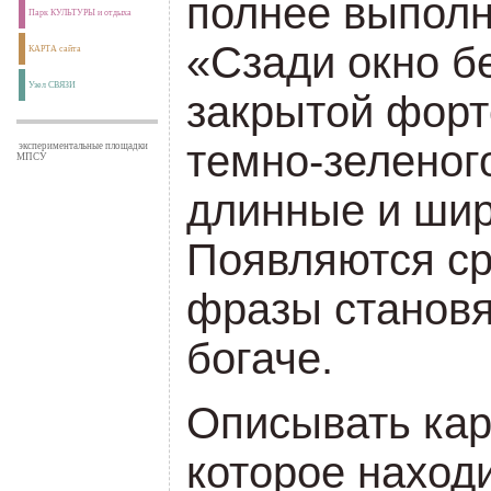
полнее выполн
Парк КУЛЬТУРЫ и отдыха
«Сзади окно бе
КАРТА сайта
Узел СВЯЗИ
закрытой форт
темно-зеленог
экспериментальные площадки
МПСУ
длинные и ши
Появляются ср
фразы становя
богаче.
Описывать кар
которое наход