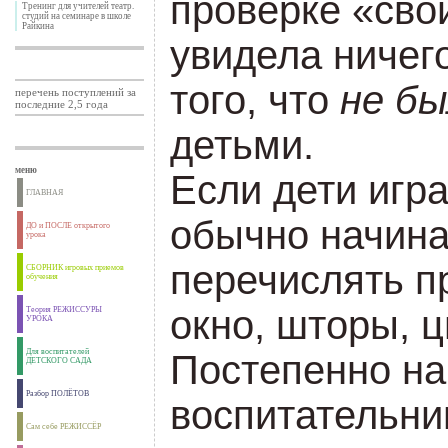
проверке «сво
Тренинг для учителей театр.
студий на семинаре в школе
Райкина
увидела ничего
того, что
не б
перечень поступлений за
последние 2,5 года
детьми.
меню
Если дети игра
ГЛАВНАЯ
обычно начина
ДО и ПОСЛЕ открытого
урока
перечислять п
СБОРНИК игровых приемов
обучения
окно, шторы, 
Теория РЕЖИССУРЫ
УРОКА
Для воспитателей
Постепенно н
ДЕТСКОГО САДА
Разбор ПОЛЁТОВ
воспитательни
Сам себе РЕЖИССЁР