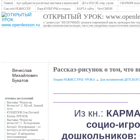
Главная
Арт-дайджесты различных выставок и вернисажей
ДО и ПОСЛЕ откр. урока
СБОРНИК игров
Сам себе РЕЖИССЁР
Парк КУЛЬТУРЫ и отдыха
КАРТА сайта
Узел СВЯЗИ
ОТКРЫТЫЙ УРОК: www.openles
о "режиссуре" НЕСКУЧНЫХ уроков в современной школе, премудростях социо
профессионалов (как молодых, так и уже умудрёных педагогическим опытом)
Рассказ-рисунок о том, что 
Вячеслав
Михайлович
Букатов
Теория РЕЖИССУРЫ УРОКА
→
Для воспитателей ДЕТСКО
_______________________
____________________
летопись поступлений
Выставка “Формулы
Вечности”:2: Музей. Зимний
путь
Из кн.:
КАРМА
КУНШТЮК Оли Пеговой
Казань. КРЕМЛЬ
Выставка “Формулы
социо-игр
вечности”:1: Холодильник
Беседа3: Игрофикация – от
восторга до негодования
дошкольников:
Беседа2: В лабиринтах
неосознаваемых
потребностей, окружённых их