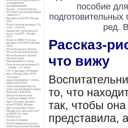
осознаваемыми
пособие для
трансформациями
Беседа1: «Золотой ключик»
обучения? или дегенеративная
подготовительных 
«движуха»?
Выставка в ЗилАРТе, Москва
2026
ред. 
Педагогическая прожарка, 3-й
сезон – 04.04.26
Знакомство с архитектурой
музея «ЗилАРТ». Москва,
2026
Рассказ-рис
Буклет по КВЕСТУ на худ.
выставке в ЗИЛАРТе (Москва,
2026)
Музеи Казанского Кремля:
Музей Исламской культуры
что вижу
Музеи Казанского Кремля:
Музей истории
Благовещенского собора
Педагогическая прожарка (3)
– онлайн – лит. запись
ГЭС-2: выставка «Нетёмные
века» (Москва, Март 2026)
Воспитательни
“Расскажи о
драмогерменевтике”: ответы
нейросетей (2026)
Образовательный квест по
то, что находи
залам художественной галереи
Казанского КРЕМЛЯ
Методическая неделя в
Татарстане (январь 2026)
так, чтобы он
Квест “Путевые заметки в
музее”(ГМИИ, Москва)
Квест на выставке “Образ
Москвы в русском искусстве”
представила, а
на ВДНХ (из Санкт-
Петербурга)
Усадьба Алтуфьево
Музей славянской культуры
имени Константина Васильева