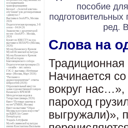
осознаваемыми
пособие для
трансформациями
Беседа1: «Золотой ключик»
обучения? или дегенеративная
подготовительных 
«движуха»?
Выставка в ЗилАРТе, Москва
2026
ред. 
Педагогическая прожарка, 3-й
сезон – 04.04.26
Знакомство с архитектурой
музея «ЗилАРТ». Москва,
2026
Слова на о
Буклет по КВЕСТУ на худ.
выставке в ЗИЛАРТе (Москва,
2026)
Музеи Казанского Кремля:
Музей Исламской культуры
Музеи Казанского Кремля:
Музей истории
Традиционная 
Благовещенского собора
Педагогическая прожарка (3)
– онлайн – лит. запись
ГЭС-2: выставка «Нетёмные
Начинается со 
века» (Москва, Март 2026)
“Расскажи о
драмогерменевтике”: ответы
нейросетей (2026)
вокруг нас…»,
Образовательный квест по
залам художественной галереи
Казанского КРЕМЛЯ
Методическая неделя в
пароход грузи
Татарстане (январь 2026)
Квест “Путевые заметки в
музее”(ГМИИ, Москва)
Квест на выставке “Образ
выгружали)», 
Москвы в русском искусстве”
на ВДНХ (из Санкт-
Петербурга)
Усадьба Алтуфьево
перечисляются
Музей славянской культуры
имени Константина Васильева