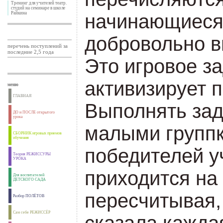
Тренинг для учителей театр.
студий на семинаре в школе
Райкина
начинающиеся 
добровольно в
перечень поступлений за
последние 2,5 года
Это игровое з
активизирует п
меню
ГЛАВНАЯ
Выполнять за
ДО и ПОСЛЕ открытого
урока
малыми групп
СБОРНИК игровых приемов
обучения
победителей у
Теория РЕЖИССУРЫ
УРОКА
приходится на 
Для воспитателей
ДЕТСКОГО САДА
пересчитывая,
Разбор ПОЛЁТОВ
Сам себе РЕЖИССЁР
сказала каждая