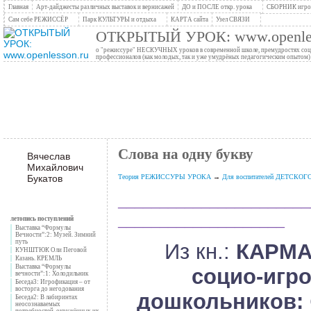
Главная
Арт-дайджесты различных выставок и вернисажей
ДО и ПОСЛЕ откр. урока
СБОРНИК игров
Сам себе РЕЖИССЁР
Парк КУЛЬТУРЫ и отдыха
КАРТА сайта
Узел СВЯЗИ
ОТКРЫТЫЙ УРОК: www.openles
о "режиссуре" НЕСКУЧНЫХ уроков в современной школе, премудростях социо
профессионалов (как молодых, так и уже умудрёных педагогическим опытом)
Слова на одну букву
Вячеслав
Михайлович
Букатов
Теория РЕЖИССУРЫ УРОКА
→
Для воспитателей ДЕТСКО
_______________________
____________________
летопись поступлений
Выставка “Формулы
Вечности”:2: Музей. Зимний
путь
Из кн.:
КАРМА
КУНШТЮК Оли Пеговой
Казань. КРЕМЛЬ
Выставка “Формулы
социо-игр
вечности”:1: Холодильник
Беседа3: Игрофикация – от
восторга до негодования
дошкольников:
Беседа2: В лабиринтах
неосознаваемых
потребностей, окружённых их