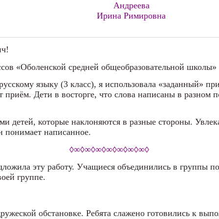
Андреева
Ирина Римировна
ич!
ссов «Оболенской средней общеобразовательной школы
 русскому языку (3 класс), я использовала «заданный» 
т приём. Дети в восторге, что слова написаны в разном
ами детей, которые наклоняются в разные стороны. Увлек
он понимает написанное.
◊∞◊∞◊∞◊∞◊∞◊∞◊∞◊
дложила эту работу. Учащиеся объединились в группы по
оей группе.
дружеской обстановке. Ребята слажено готовились к вып