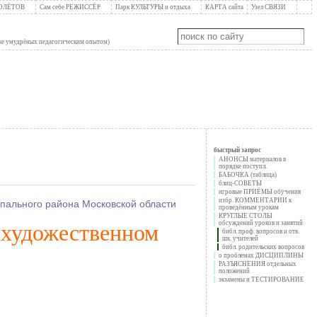
ПОЛЁТОВ
Сам себе РЕЖИССЁР
Парк КУЛЬТУРЫ и отдыха
КАРТА сайта
Узел СВЯЗИ
уже умудрёных педагогическим опытом)
быстрый запрос
АНОНСЫ материалов в
порядке поступл.
БАБОЧКА (таблица)
блиц-СОВЕТЫ
игровые ПРИЁМЫ обучения
избр. КОММЕНТАРИИ к
ального района Московской области
проведённым урокам
КРУГЛЫЕ СТОЛЫ
обсуждений уроков и занятий
«художественном
библ. проф. вопросов и отв.
шк. учителей
библ. родительских вопросов
о проблемах ДИСЦИПЛИНЫ
РАЗЪЯСНЕНИЯ отдельных
положений
экзамены и ТЕСТИРОВАНИЕ