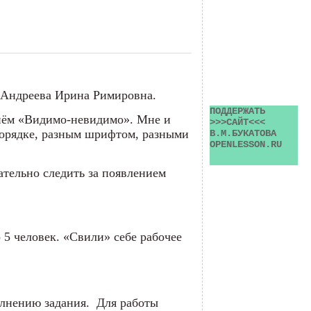
» Андреева Ирина Римировна.
ПОДДЕРЖАТЬ 
приём «Видимо-невидимо». Мне и
>>>САЙТ<<< 
 порядке, разным шрифтом, разными
В.М.БУКАТОВА 
OPENLESSON.RU
ательно следить за появлением
 5 человек. «Свили» себе рабочее
олнению задания. Для работы