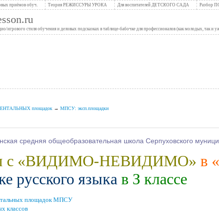
вых приёмов обуч.
Теория РЕЖИССУРЫ УРОКА
Для воспитателей ДЕТСКОГО САДА
Разбор 
son.ru
/игрового стиля обучения и деловых подсказках в таблице-бабочке для профессионалов (как молодых, так и 
ИМЕНТАЛЬНЫХ площадок
→
МПСУ: эксп.площадки
ская средняя общеобразовательная школа Серпуховского муницип
сты с «ВИДИМО-НЕВИДИМО»
в 
ке русского языка
в З классе
ентальных площадок МПСУ
ых классов