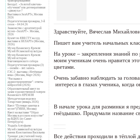
трансформациями
Беседа1: «Золотой ключик»
обучения? или дегенеративная
«движуха»?
Выставка в ЗилАРТе, Москва
2026
Педагогическая прожарка, 3-й
сезон – 04.04.26
Знакомство с архитектурой
Здравствуйте, Вячеслав Михайлов
музея «ЗилАРТ». Москва,
2026
Буклет по КВЕСТУ на худ.
Пишет вам учитель начальных кла
выставке в ЗИЛАРТе (Москва,
2026)
Музеи Казанского Кремля:
Музей Исламской культуры
На уроке – закрепления знаний по
Музеи Казанского Кремля:
Музей истории
моим ученикам очень нравится это
Благовещенского собора
Педагогическая прожарка (3)
цветами.
– онлайн – лит. запись
ГЭС-2: выставка «Нетёмные
века» (Москва, Март 2026)
Очень забавно наблюдать за голов
“Расскажи о
драмогерменевтике”: ответы
интереса в глазах ученика, когда 
нейросетей (2026)
Образовательный квест по
залам художественной галереи
Казанского КРЕМЛЯ
Методическая неделя в
Татарстане (январь 2026)
В начале урока для разминки я пре
Квест “Путевые заметки в
музее”(ГМИИ, Москва)
гнёздышко. Придумали название св
Квест на выставке “Образ
Москвы в русском искусстве”
на ВДНХ (из Санкт-
Петербурга)
Усадьба Алтуфьево
Музей славянской культуры
имени Константина Васильева
Все действия проходили в тёплой 
Тренинг для учителей театр.
студий на семинаре в школе