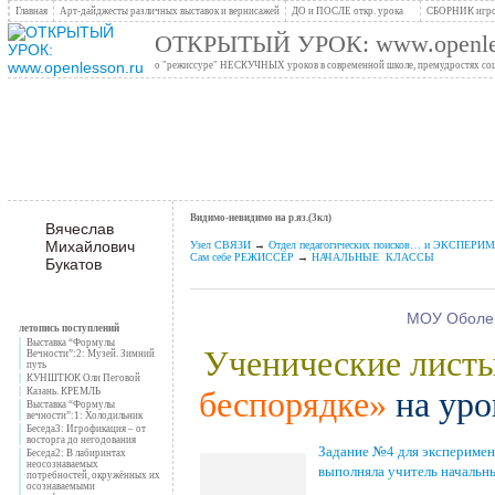
Главная
Арт-дайджесты различных выставок и вернисажей
ДО и ПОСЛЕ откр. урока
СБОРНИК игро
ОТКРЫТЫЙ УРОК: www.openles
о "режиссуре" НЕСКУЧНЫХ уроков в современной школе, премудростях социо
Видимо-невидимо на р.яз.(3кл)
Вячеслав
Михайлович
Узел СВЯЗИ
→
Отдел педагогических поисков… и ЭКСПЕР
Сам себе РЕЖИССЁР
→
НАЧАЛЬНЫЕ КЛАССЫ
Букатов
МОУ Оболен
летопись поступлений
Выставка “Формулы
Ученические ли
Вечности”:2: Музей. Зимний
путь
КУНШТЮК Оли Пеговой
беспорядке»
на уро
Казань. КРЕМЛЬ
Выставка “Формулы
вечности”:1: Холодильник
Беседа3: Игрофикация – от
восторга до негодования
Задание №4 для эксперим
Беседа2: В лабиринтах
неосознаваемых
выполняла учитель начальн
потребностей, окружённых их
осознаваемыми