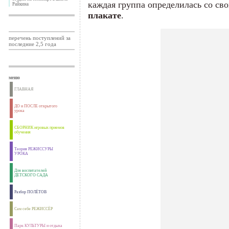
каждая группа определилась со св
Райкина
плакате
.
перечень поступлений за
последние 2,5 года
меню
ГЛАВНАЯ
ДО и ПОСЛЕ открытого
урока
СБОРНИК игровых приемов
обучения
Теория РЕЖИССУРЫ
УРОКА
Для воспитателей
ДЕТСКОГО САДА
Разбор ПОЛЁТОВ
Сам себе РЕЖИССЁР
Парк КУЛЬТУРЫ и отдыха