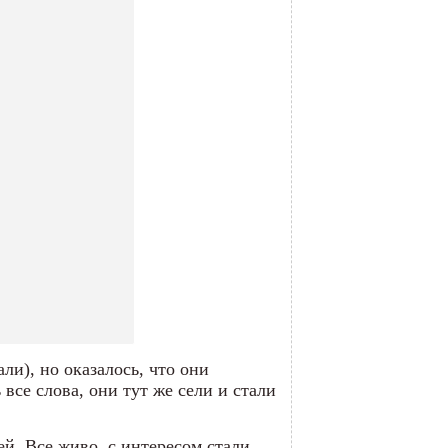
ли), но оказалось, что они
 все слова, они тут же сели и стали
й. Все живо, с интересом стали