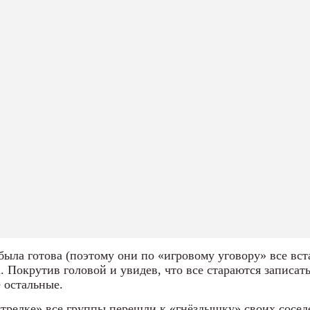
была готова (поэтому они по «игровому уговору» все вста
. Покрутив головой и увидев, что все стараются записать
 остальные.
стрелке» все группы перешли к «гнёздышку» своих соседе