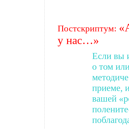
.
«
Постскриптум:
у нас…»
Если вы 
о том ил
методиче
приеме, и
вашей
«
р
полените
поблагода