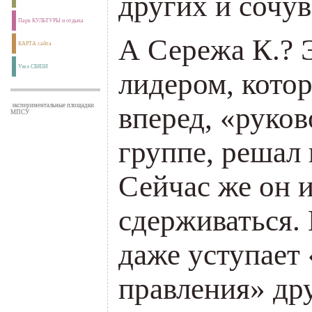
других и сочув
Парк КУЛЬТУРЫ и отдыха
А Сережа К.? 
КАРТА сайта
Узел СВЯЗИ
лидером, кото
экспериментальные площадки
вперед,
«
руков
МПСУ
группе, решал в
Сейчас же он и
сдерживаться. 
даже уступает
правления» др