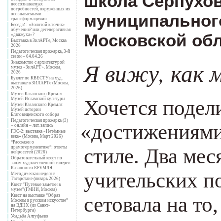
школа Серпухов
неосознаваемых
потребностей, окружённых их
муниципальног
осознаваемыми
трансформациями
Беседа1: «Золотой ключик»
обучения? или дегенеративная
Московской обл
«движуха»?
Выставка в ЗилАРТе, Москва
2026
Педагогическая прожарка, 3-й
сезон – 04.04.26
Я вижу, как 
Знакомство с архитектурой
музея «ЗилАРТ». Москва,
2026
Буклет по КВЕСТУ на худ.
выставке в ЗИЛАРТе (Москва,
2026)
Музеи Казанского Кремля:
Хочется подел
Музей Исламской культуры
Музеи Казанского Кремля:
Музей истории
Благовещенского собора
Педагогическая прожарка (3)
«
достижениями
– онлайн – лит. запись
ГЭС-2: выставка «Нетёмные
века» (Москва, Март 2026)
“Расскажи о
стиле. Два мес
драмогерменевтике”: ответы
нейросетей (2026)
Образовательный квест по
залам художественной галереи
Казанского КРЕМЛЯ
учительских п
Методическая неделя в
Татарстане (январь 2026)
Квест “Путевые заметки в
музее”(ГМИИ, Москва)
сетовала на то
Квест на выставке “Образ
Москвы в русском искусстве”
на ВДНХ (из Санкт-
Петербурга)
Усадьба Алтуфьево