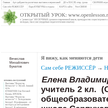
Главная
Арт-дайджесты различных выставок и вернисажей
ДО и ПОСЛЕ откр. урока
СБОРНИК игров
Сам себе РЕЖИССЁР
Парк КУЛЬТУРЫ и отдыха
КАРТА сайта
Узел СВЯЗИ
ОТКРЫТЫЙ УРОК: www.openlesson.r
о "режиссуре" НЕСКУЧНЫХ уроков в современной школе, премудростях социо/игрового сти
молодых, так и уже умудрёных педагогическим опытом)
Я вижу, как меняются дети
Вячеслав
Михайлович
Букатов
Сам себе РЕЖИССЁР
→
Елена Владими
летопись поступлений
Выставка “Формулы
учитель 2 кл.
(
Вечности”:2: Музей. Зимний
путь
КУНШТЮК Оли Пеговой
Казань. КРЕМЛЬ
общеобразоват
Выставка “Формулы
вечности”:1: Холодильник
Беседа3: Игрофикация – от
восторга до негодования
Беседа2: В лабиринтах