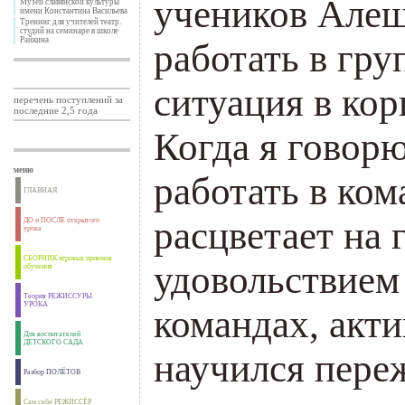
учеников Алеш
Музей славянской культуры
имени Константина Васильева
Тренинг для учителей театр.
студий на семинаре в школе
Райкина
работать в гру
ситуация в кор
перечень поступлений за
последние 2,5 года
Когда я говорю
меню
работать в ко
ГЛАВНАЯ
расцветает на 
ДО и ПОСЛЕ открытого
урока
СБОРНИК игровых приемов
удовольствием 
обучения
Теория РЕЖИССУРЫ
УРОКА
командах, акти
Для воспитателей
ДЕТСКОГО САДА
научился пере
Разбор ПОЛЁТОВ
Сам себе РЕЖИССЁР