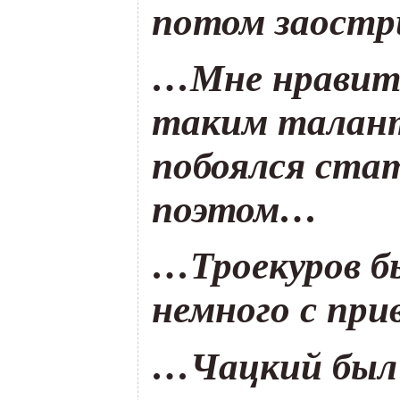
потом заостр
…Мне нравитс
таким талан
побоялся ста
поэтом…
…Троекуров бы
немного с пр
…Чацкий был 