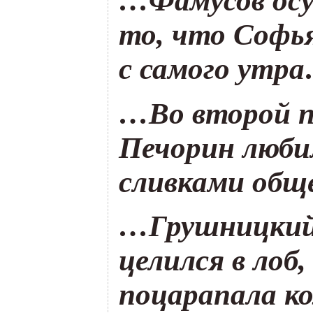
…Фамусов осу
то, что Софь
с самого утр
…Во второй п
Печорин люби
сливками об
…Грушницкий
целился в лоб,
поцарапала к