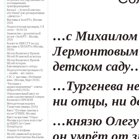
осознаваемыми
трансформациями
Беседа1: «Золотой ключик»
обучения? или дегенеративная
«движуха»?
Выставка в ЗилАРТе, Москва
2026
Педагогическая прожарка, 3-й
сезон – 04.04.26
…с Михаилом
Знакомство с архитектурой
музея «ЗилАРТ». Москва,
2026
Буклет по КВЕСТУ на худ.
Лермонтовым 
выставке в ЗИЛАРТе (Москва,
2026)
Музеи Казанского Кремля:
Музей Исламской культуры
Музеи Казанского Кремля:
детском саду
Музей истории
Благовещенского собора
Педагогическая прожарка (3)
– онлайн – лит. запись
ГЭС-2: выставка «Нетёмные
века» (Москва, Март 2026)
…Тургенева н
“Расскажи о
драмогерменевтике”: ответы
нейросетей (2026)
Образовательный квест по
ни отцы, ни 
залам художественной галереи
Казанского КРЕМЛЯ
Методическая неделя в
Татарстане (январь 2026)
Квест “Путевые заметки в
музее”(ГМИИ, Москва)
…князю Олегу 
Квест на выставке “Образ
Москвы в русском искусстве”
на ВДНХ (из Санкт-
Петербурга)
Усадьба Алтуфьево
он умрёт от з
Музей славянской культуры
имени Константина Васильева