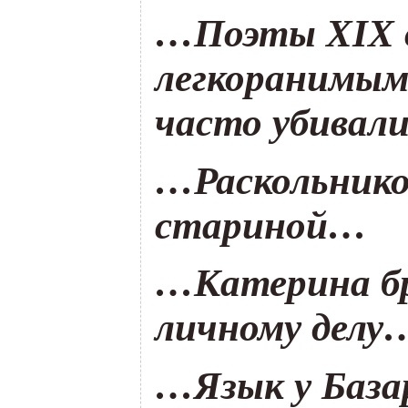
…Поэты XIX в
легкоранимым
часто убивали
…Раскольнико
стариной…
…Катерина бро
личному делу
…Язык у Базар