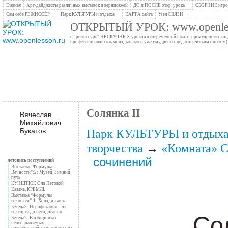
Главная
Арт-дайджесты различных выставок и вернисажей
ДО и ПОСЛЕ откр. урока
СБОРНИК игров
Сам себе РЕЖИССЁР
Парк КУЛЬТУРЫ и отдыха
КАРТА сайта
Узел СВЯЗИ
ОТКРЫТЫЙ УРОК: www.openles
о "режиссуре" НЕСКУЧНЫХ уроков в современной школе, премудростях социо
профессионалов (как молодых, так и уже умудрёных педагогическим опытом)
Солянка II
Вячеслав
Михайлович
Букатов
Парк КУЛЬТУРЫ и отдых
творчества
→
«Комната»
С
сочинений
летопись поступлений
Выставка “Формулы
Вечности”:2: Музей. Зимний
путь
КУНШТЮК Оли Пеговой
Казань. КРЕМЛЬ
Выставка “Формулы
вечности”:1: Холодильник
Беседа3: Игрофикация – от
восторга до негодования
Со
Беседа2: В лабиринтах
неосознаваемых
потребностей, окружённых их