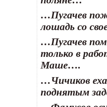
…Пугачев пож
лошадь со сво
…Пугачев помо
только в работ
Маше….
…Чичиков ехал
поднятым за