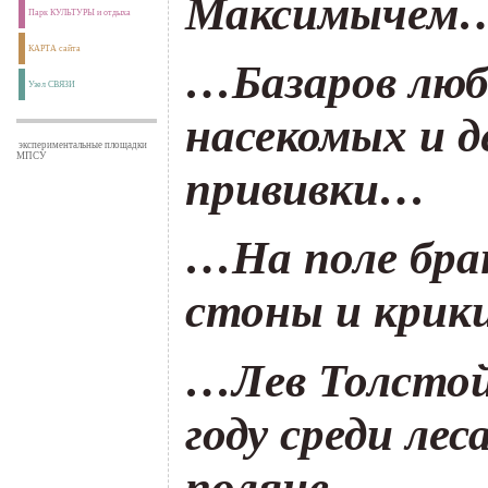
Максимычем
Парк КУЛЬТУРЫ и отдыха
КАРТА сайта
…Базаров люб
Узел СВЯЗИ
насекомых и д
экспериментальные площадки
МПСУ
прививки…
…На поле бра
стоны и крик
…Лев Толстой 
году среди лес
поляне…