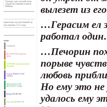
Тренинг для учителей театр.
студий на семинаре в школе
вылезет из ег
Райкина
…Герасим ел з
перечень поступлений за
последние 2,5 года
работал оди
меню
ГЛАВНАЯ
…Печорин пох
ДО и ПОСЛЕ открытого
урока
порыве чувств
СБОРНИК игровых приемов
обучения
любовь прибли
Теория РЕЖИССУРЫ
УРОКА
Но ему это не
Для воспитателей
ДЕТСКОГО САДА
удалось ему э
Разбор ПОЛЁТОВ
Сам себе РЕЖИССЁР