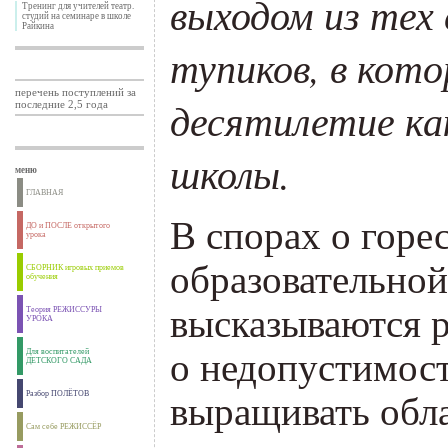
выходом из тех
Тренинг для учителей театр.
студий на семинаре в школе
Райкина
тупиков, в кот
перечень поступлений за
десятилетие ка
последние 2,5 года
школы.
меню
ГЛАВНАЯ
В спорах о горе
ДО и ПОСЛЕ открытого
урока
образовательно
СБОРНИК игровых приемов
обучения
высказываются 
Теория РЕЖИССУРЫ
УРОКА
Для воспитателей
о недопустимос
ДЕТСКОГО САДА
Разбор ПОЛЁТОВ
выращивать обла
Сам себе РЕЖИССЁР