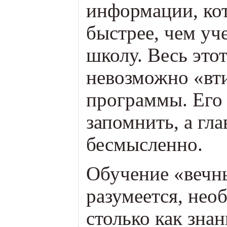
информации, кот
быстрее, чем уч
школу. Весь это
невозможно
«
вт
программы. Его
запомнить, а гл
бесмысленно.
Обучение
«
вечн
разумеется, нео
столько как знан