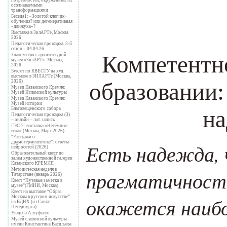
осознаваемыми
трансформациями
Беседа1: «Золотой ключик»
обучения? или дегенеративная
«движуха»?
Выставка в ЗилАРТе, Москва
2026
Педагогическая прожарка, 3-й
сезон – 04.04.26
Компетентн
Знакомство с архитектурой
музея «ЗилАРТ». Москва,
2026
Буклет по КВЕСТУ на худ.
выставке в ЗИЛАРТе (Москва,
2026)
образовании
Музеи Казанского Кремля:
Музей Исламской культуры
Музеи Казанского Кремля:
Музей истории
Благовещенского собора
н
Педагогическая прожарка (3)
– онлайн – лит. запись
ГЭС-2: выставка «Нетёмные
века» (Москва, Март 2026)
“Расскажи о
драмогерменевтике”: ответы
Есть надежда, 
нейросетей (2026)
Образовательный квест по
залам художественной галереи
Казанского КРЕМЛЯ
Методическая неделя в
прагматичности
Татарстане (январь 2026)
Квест “Путевые заметки в
музее”(ГМИИ, Москва)
Квест на выставке “Образ
Москвы в русском искусстве”
окажется наиб
на ВДНХ (из Санкт-
Петербурга)
Усадьба Алтуфьево
Музей славянской культуры
имени Константина Васильева