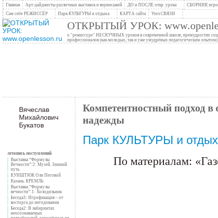
Главная
Арт-дайджесты различных выставок и вернисажей
ДО и ПОСЛЕ откр. урока
СБОРНИК игров
Сам себе РЕЖИССЁР
Парк КУЛЬТУРЫ и отдыха
КАРТА сайта
Узел СВЯЗИ
ОТКРЫТЫЙ УРОК: www.openles
о "режиссуре" НЕСКУЧНЫХ уроков в современной школе, премудростях социо
профессионалов (как молодых, так и уже умудрёных педагогическим опытом)
Компетентностный подход в 
Вячеслав
Михайлович
надежды
Букатов
Парк КУЛЬТУРЫ и отдых
летопись поступлений
По материалам:
«
Газ
Выставка “Формулы
Вечности”:2: Музей. Зимний
путь
КУНШТЮК Оли Пеговой
Казань. КРЕМЛЬ
Выставка “Формулы
вечности”:1: Холодильник
Беседа3: Игрофикация – от
восторга до негодования
Беседа2: В лабиринтах
неосознаваемых
потребностей, окружённых их