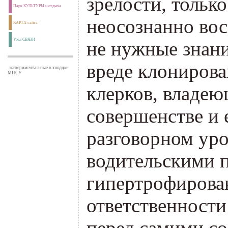
зрелости, тольк
Парк КУЛЬТУРЫ и отдыха
неосознанно во
КАРТА сайта
Узел СВЯЗИ
не нужные знани
вреде клониров
экспериментальные площадки
МПСУ
клерков, владею
совершенстве и 
разговорном уро
водительскими 
гипертрофирова
ответственности