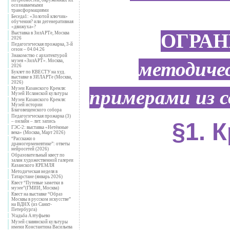
осознаваемыми
трансформациями
Беседа1: «Золотой ключик»
обучения? или дегенеративная
«движуха»?
ОГРА
Выставка в ЗилАРТе, Москва
2026
Педагогическая прожарка, 3-й
сезон – 04.04.26
Знакомство с архитектурой
методичес
музея «ЗилАРТ». Москва,
2026
Буклет по КВЕСТУ на худ.
выставке в ЗИЛАРТе (Москва,
2026)
примерами из 
Музеи Казанского Кремля:
Музей Исламской культуры
Музеи Казанского Кремля:
Музей истории
Благовещенского собора
Педагогическая прожарка (3)
– онлайн – лит. запись
§1. 
ГЭС-2: выставка «Нетёмные
века» (Москва, Март 2026)
“Расскажи о
драмогерменевтике”: ответы
нейросетей (2026)
Образовательный квест по
залам художественной галереи
Казанского КРЕМЛЯ
Методическая неделя в
Татарстане (январь 2026)
Квест “Путевые заметки в
музее”(ГМИИ, Москва)
Квест на выставке “Образ
Москвы в русском искусстве”
на ВДНХ (из Санкт-
Петербурга)
Усадьба Алтуфьево
Музей славянской культуры
имени Константина Васильева