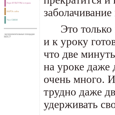
Парк КУЛЬТУРЫ и отдыха
заболачивание
КАРТА сайта
Узел СВЯЗИ
___
Это только
экспериментальные площадки
и к уроку гото
МПСУ
что две минут
на уроке даже
очень много. 
трудно даже д
удерживать св