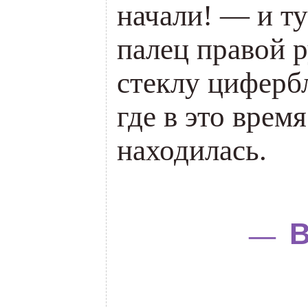
начали! — и т
палец правой 
стеклу цифербл
где в это врем
находилась.
.
В
—
.
.