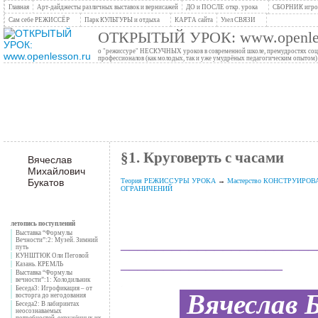
Главная
Арт-дайджесты различных выставок и вернисажей
ДО и ПОСЛЕ откр. урока
СБОРНИК игров
Сам себе РЕЖИССЁР
Парк КУЛЬТУРЫ и отдыха
КАРТА сайта
Узел СВЯЗИ
ОТКРЫТЫЙ УРОК: www.openles
о "режиссуре" НЕСКУЧНЫХ уроков в современной школе, премудростях социо
профессионалов (как молодых, так и уже умудрёных педагогическим опытом)
§1. Круговерть с часами
Вячеслав
Михайлович
Букатов
Теория РЕЖИССУРЫ УРОКА
→
Мастерство КОНСТРУИРОВАНИ
ОГРАНИЧЕНИЙ
летопись поступлений
Выставка “Формулы
_______________________
Вечности”:2: Музей. Зимний
путь
КУНШТЮК Оли Пеговой
___________________
Казань. КРЕМЛЬ
Выставка “Формулы
вечности”:1: Холодильник
.
Вячеслав 
Беседа3: Игрофикация – от
восторга до негодования
Беседа2: В лабиринтах
неосознаваемых
потребностей, окружённых их