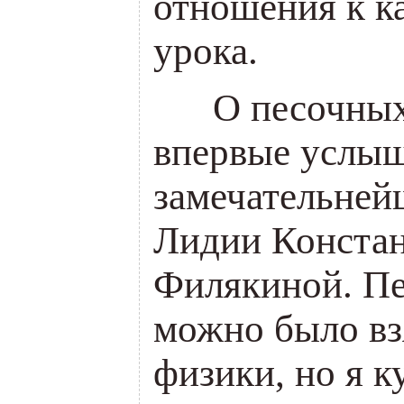
отношения к к
урока.
___
О песочных
впервые услыш
замечательней
Лидии Конста
Филякиной. П
можно было вз
физики, но я 