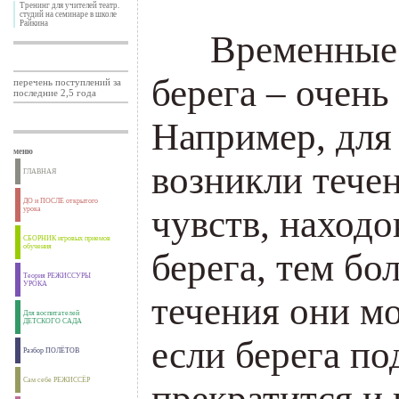
Тренинг для учителей театр.
студий на семинаре в школе
Райкина
___
Временные 
берега – очень
перечень поступлений за
последние 2,5 года
Например, для
меню
возникли тече
ГЛАВНАЯ
ДО и ПОСЛЕ открытого
чувств, находо
урока
СБОРНИК игровых приемов
обучения
берега, тем бо
Теория РЕЖИССУРЫ
УРОКА
течения они м
Для воспитателей
ДЕТСКОГО САДА
если берега по
Разбор ПОЛЁТОВ
Сам себе РЕЖИССЁР
прекратится и 