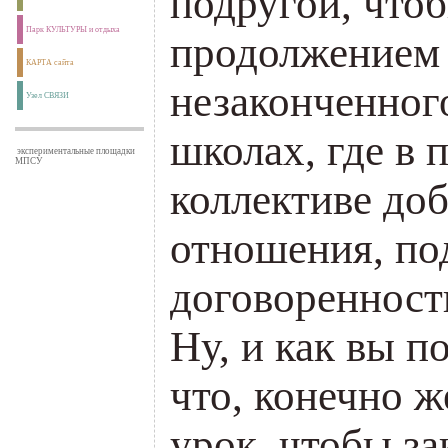
подругой, чтоб
Парк КУЛЬТУРЫ и отдыха
продолжением
КАРТА сайта
незаконченног
Узел СВЯЗИ
школах, где в 
экспериментальные площадки
МПСУ
коллективе до
отношения, по
договоренност
Ну, и как вы п
что, конечно же
урок, чтобы за