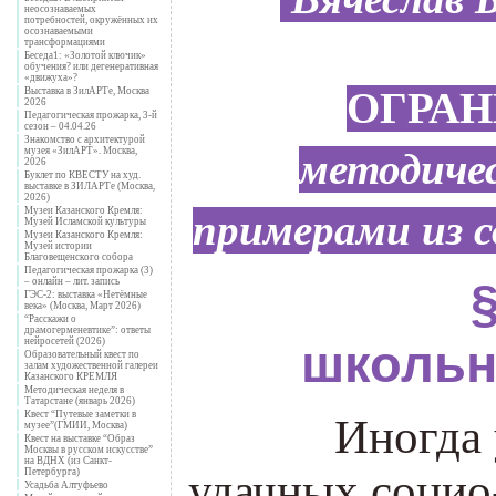
неосознаваемых
потребностей, окружённых их
осознаваемыми
трансформациями
Беседа1: «Золотой ключик»
обучения? или дегенеративная
«движуха»?
ОГРА
Выставка в ЗилАРТе, Москва
2026
Педагогическая прожарка, 3-й
сезон – 04.04.26
Знакомство с архитектурой
методичес
музея «ЗилАРТ». Москва,
2026
Буклет по КВЕСТУ на худ.
выставке в ЗИЛАРТе (Москва,
2026)
примерами из 
Музеи Казанского Кремля:
Музей Исламской культуры
Музеи Казанского Кремля:
Музей истории
Благовещенского собора
Педагогическая прожарка (3)
– онлайн – лит. запись
ГЭС-2: выставка «Нетёмные
века» (Москва, Март 2026)
“Расскажи о
драмогерменевтике”: ответы
нейросетей (2026)
школьн
Образовательный квест по
залам художественной галереи
Казанского КРЕМЛЯ
Методическая неделя в
Татарстане (январь 2026)
Квест “Путевые заметки в
___
___
Иногда 
музее”(ГМИИ, Москва)
Квест на выставке “Образ
Москвы в русском искусстве”
на ВДНХ (из Санкт-
удачных социо
Петербурга)
Усадьба Алтуфьево