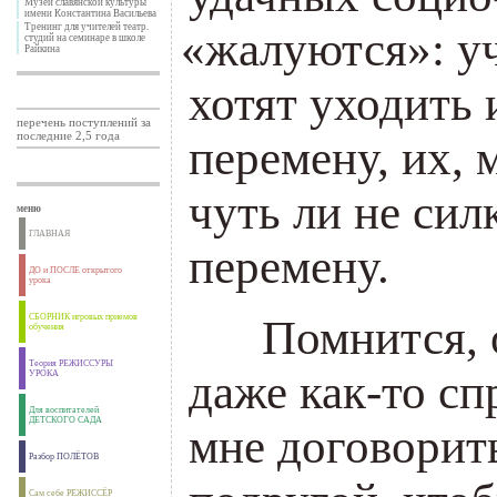
Музей славянской культуры
имени Константина Васильева
Тренинг для учителей театр.
«
жалуются»: уч
студий на семинаре в школе
Райкина
хотят уходить 
перечень поступлений за
последние 2,5 года
перемену, их, 
чуть ли не сил
меню
ГЛАВНАЯ
перемену.
ДО и ПОСЛЕ открытого
урока
СБОРНИК игровых приемов
___
Помнится, 
обучения
Теория РЕЖИССУРЫ
даже как-то сп
УРОКА
Для воспитателей
ДЕТСКОГО САДА
мне договорить
Разбор ПОЛЁТОВ
Сам себе РЕЖИССЁР