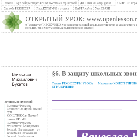
Главная
Арт-дайджесты различных выставок и вернисажей
ДО и ПОСЛЕ откр. урока
СБОРНИК игров
Сам себе РЕЖИССЁР
Парк КУЛЬТУРЫ и отдыха
КАРТА сайта
Узел СВЯЗИ
ОТКРЫТЫЙ УРОК: www.openlesson.r
о "режиссуре" НЕСКУЧНЫХ уроков в современной школе, премудростях социо/игрового сти
молодых, так и уже умудрёных педагогическим опытом)
§6. В защиту школьных звон
Вячеслав
Михайлович
Букатов
Теория РЕЖИССУРЫ УРОКА
→
Мастерство КОНСТРУИРОВАНИ
ОГРАНИЧЕНИЙ
_______________________
летопись поступлений
___________________
Выставка “Формулы
Вечности”:2: Музей. Зимний
путь
КУНШТЮК Оли Пеговой
Казань. КРЕМЛЬ
Выставка “Формулы
вечности”:1: Холодильник
.
Вячеслав 
Беседа3: Игрофикация – от
восторга до негодования
Беседа2: В лабиринтах