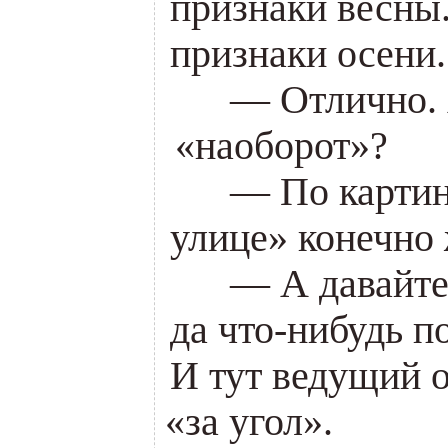
признаки весны
признаки осени.
___
— Отлично. 
«
наоборот»?
___
— По карти
улице» конечно 
___
— А давайте
да что-нибудь п
И тут ведущий 
«
за угол».