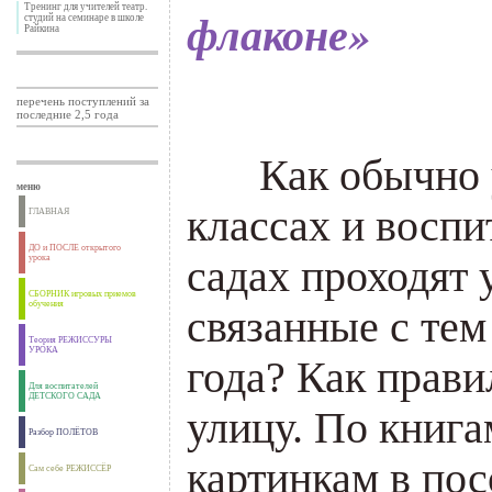
Тренинг для учителей театр.
флаконе»
студий на семинаре в школе
Райкина
.
перечень поступлений за
последние 2,5 года
___
Как обычно 
меню
классах и воспи
ГЛАВНАЯ
ДО и ПОСЛЕ открытого
урока
садах проходят 
СБОРНИК игровых приемов
обучения
связанные с те
Теория РЕЖИССУРЫ
УРОКА
года? Как прави
Для воспитателей
ДЕТСКОГО САДА
улицу. По книга
Разбор ПОЛЁТОВ
картинкам в пос
Сам себе РЕЖИССЁР