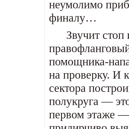
неумолимо приб
финалу…
___
Звучит стоп
правофланговый
помощника-напа
на проверку. И 
сектора постро
полукруга — это
первом этаже —
придирчиво выя