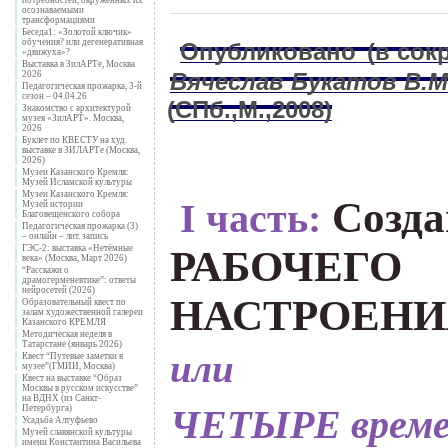
осознаваемыми
трансформациями
Беседа1: «Золотой ключик»
обучения? или дегенеративная
Опубликовано
(
в сок
«движуха»?
Выставка в ЗилАРТе, Москва
Вячеслав Букатов В.М
2026
Педагогическая прожарка, 3-й
сезон – 04.04.26
(
СПб.,М.,2008)
Знакомство с архитектурой
музея «ЗилАРТ». Москва,
2026
Буклет по КВЕСТУ на худ.
.
выставке в ЗИЛАРТе (Москва,
2026)
Музеи Казанского Кремля:
Музей Исламской культуры
Музеи Казанского Кремля:
Созда
I часть:
Музей истории
.
Благовещенского собора
Педагогическая прожарка (3)
– онлайн – лит. запись
ГЭС-2: выставка «Нетёмные
РАБОЧЕГО
века» (Москва, Март 2026)
“Расскажи о
драмогерменевтике”: ответы
нейросетей (2026)
НАСТРОЕНИ
Образовательный квест по
залам художественной галереи
Казанского КРЕМЛЯ
Методическая неделя в
Татарстане (январь 2026)
или
Квест “Путевые заметки в
музее”(ГМИИ, Москва)
Квест на выставке “Образ
Москвы в русском искусстве”
на ВДНХ (из Санкт-
ЧЕТЫРЕ време
Петербурга)
Усадьба Алтуфьево
Музей славянской культуры
имени Константина Васильева