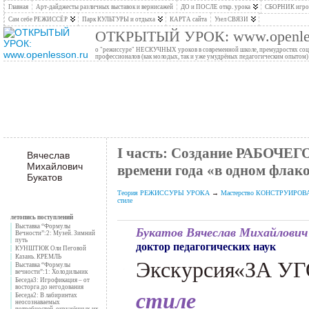
Главная
Арт-дайджесты различных выставок и вернисажей
ДО и ПОСЛЕ откр. урока
СБОРНИК игров
Сам себе РЕЖИССЁР
Парк КУЛЬТУРЫ и отдыха
КАРТА сайта
Узел СВЯЗИ
ОТКРЫТЫЙ УРОК: www.openles
о "режиссуре" НЕСКУЧНЫХ уроков в современной школе, премудростях социо
профессионалов (как молодых, так и уже умудрёных педагогическим опытом)
I часть: Создание РАБОЧ
Вячеслав
Михайлович
времени года «в одном флак
Букатов
Теория РЕЖИССУРЫ УРОКА
→
Мастерство КОНСТРУИРОВАНИ
стиле
летопись поступлений
Выставка “Формулы
Букатов Вячеслав Михайлович
Вечности”:2: Музей. Зимний
путь
доктор педагогических наук
КУНШТЮК Оли Пеговой
Казань. КРЕМЛЬ
Экскурсия
«
ЗА У
Выставка “Формулы
вечности”:1: Холодильник
Беседа3: Игрофикация – от
восторга до негодования
стиле
Беседа2: В лабиринтах
неосознаваемых
потребностей, окружённых их