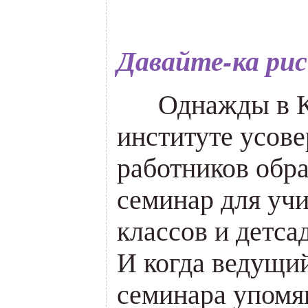
Давайте-ка ри
___
Однажды в 
институте усов
работников обр
семинар для уч
классов и детса
И когда ведущи
семинара упомян