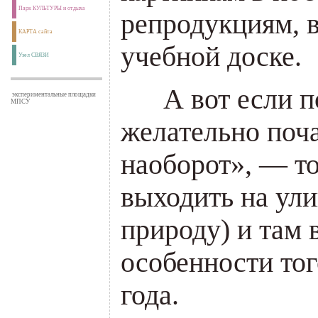
Парк КУЛЬТУРЫ и отдыха
репродукциям, 
КАРТА сайта
учебной доске.
Узел СВЯЗИ
___
А вот если п
экспериментальные площадки
МПСУ
желательно поч
наоборот», — то
выходить на ул
природу) и там
особенности тог
года.