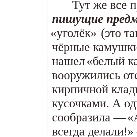
___
Тут же все 
пишущие пред
«
уголёк»
(
это та
чёрные камушки 
нашел
«
белый к
вооружились от
кирпичной кла
кусочками. А од
сообразила —
«
всегда делали!»