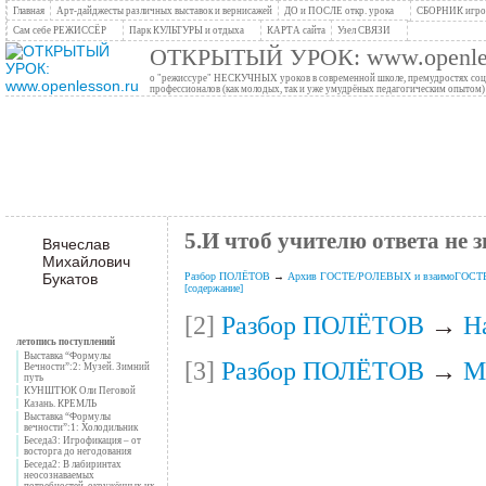
Главная
Арт-дайджесты различных выставок и вернисажей
ДО и ПОСЛЕ откр. урока
СБОРНИК игров
Сам себе РЕЖИССЁР
Парк КУЛЬТУРЫ и отдыха
КАРТА сайта
Узел СВЯЗИ
ОТКРЫТЫЙ УРОК: www.openles
о "режиссуре" НЕСКУЧНЫХ уроков в современной школе, премудростях социо
профессионалов (как молодых, так и уже умудрёных педагогическим опытом)
5.И чтоб учителю ответа не з
Вячеслав
Михайлович
Букатов
Разбор ПОЛЁТОВ
→
Архив ГОСТЕ/РОЛЕВЫХ и взаимоГОСТ
[содержание]
[2]
Разбор ПОЛЁТОВ
→
Н
летопись поступлений
Выставка “Формулы
[3]
Разбор ПОЛЁТОВ
→
М
Вечности”:2: Музей. Зимний
путь
КУНШТЮК Оли Пеговой
Казань. КРЕМЛЬ
Выставка “Формулы
вечности”:1: Холодильник
Беседа3: Игрофикация – от
восторга до негодования
______________
Беседа2: В лабиринтах
неосознаваемых
потребностей, окружённых их