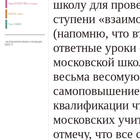
школу для пров
Парк КУЛЬТУРЫ и отдыха
ступени «взаим
КАРТА сайта
Узел СВЯЗИ
(напомню, что в
экспериментальные площадки
ответные уроки 
МПСУ
московской школ
весьма весомую
самоповышение 
квалификации чт
московских учит
отмечу, что все 