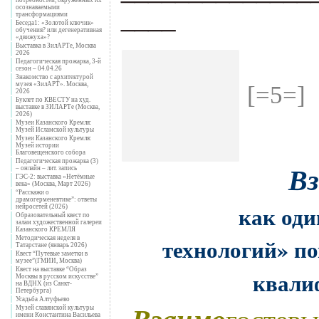
осознаваемыми
____
трансформациями
Беседа1: «Золотой ключик»
обучения? или дегенеративная
«движуха»?
Выставка в ЗилАРТе, Москва
.
2026
Педагогическая прожарка, 3-й
сезон – 04.04.26
Знакомство с архитектурой
музея «ЗилАРТ». Москва,
[=5=]
2026
Буклет по КВЕСТУ на худ.
выставке в ЗИЛАРТе (Москва,
2026)
Музеи Казанского Кремля:
Музей Исламской культуры
Музеи Казанского Кремля:
Музей истории
Благовещенского собора
Педагогическая прожарка (3)
В
– онлайн – лит. запись
ГЭС-2: выставка «Нетёмные
века» (Москва, Март 2026)
“Расскажи о
драмогерменевтике”: ответы
как оди
нейросетей (2026)
Образовательный квест по
залам художественной галереи
Казанского КРЕМЛЯ
технологий» п
Методическая неделя в
Татарстане (январь 2026)
Квест “Путевые заметки в
музее”(ГМИИ, Москва)
Квест на выставке “Образ
квали
Москвы в русском искусстве”
на ВДНХ (из Санкт-
Петербурга)
Усадьба Алтуфьево
Музей славянской культуры
имени Константина Васильева