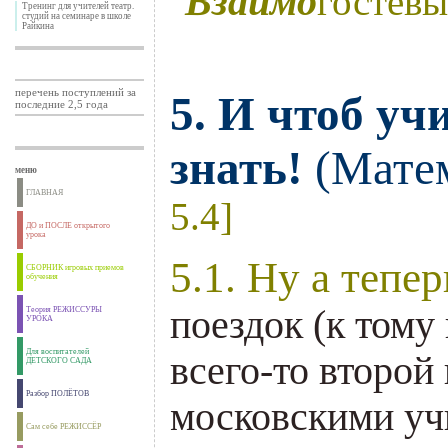
Взаимо
гостевы
Тренинг для учителей театр.
студий на семинаре в школе
Райкина
перечень поступлений за
5. И чтоб уч
последние 2,5 года
знать!
(Матем
меню
ГЛАВНАЯ
5.4]
ДО и ПОСЛЕ открытого
урока
5.1. Ну а тепер
СБОРНИК игровых приемов
обучения
поездок (к тому
Теория РЕЖИССУРЫ
УРОКА
Для воспитателей
всего-то второй 
ДЕТСКОГО САДА
Разбор ПОЛЁТОВ
московскими уч
Сам себе РЕЖИССЁР