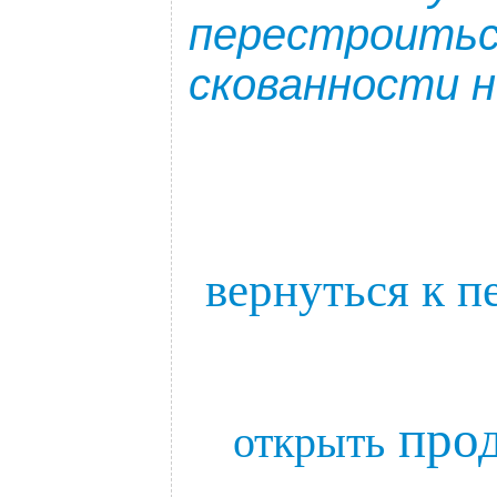
перестроить
скованности н
..
.
вернуться к 
про
открыть