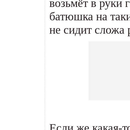
возьмёт в руки 
батюшка на таки
не сидит сложа 
Если же какая-т