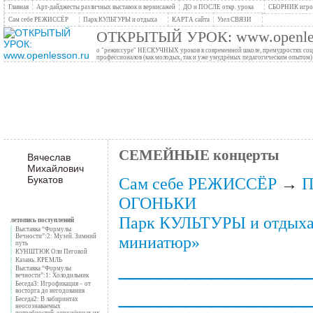
Главная
Арт-дайджесты различных выставок и вернисажей
ДО и ПОСЛЕ откр. урока
СБОРНИК игров
Сам себе РЕЖИССЁР
Парк КУЛЬТУРЫ и отдыха
КАРТА сайта
Узел СВЯЗИ
ОТКРЫТЫЙ УРОК: www.openles
о "режиссуре" НЕСКУЧНЫХ уроков в современной школе, премудростях социо
профессионалов (как молодых, так и уже умудрёных педагогическим опытом)
СЕМЕЙНЫЕ концерты
Вячеслав
Михайлович
Букатов
Сам себе РЕЖИССЁР
→
П
ОГОНЬКИ
Парк КУЛЬТУРЫ и отдых
летопись поступлений
Выставка “Формулы
Вечности”:2: Музей. Зимний
миниатюр»
путь
КУНШТЮК Оли Пеговой
______________
Казань. КРЕМЛЬ
Выставка “Формулы
вечности”:1: Холодильник
Беседа3: Игрофикация – от
______________
восторга до негодования
Беседа2: В лабиринтах
неосознаваемых
потребностей, окружённых их