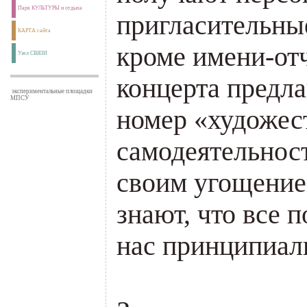
Парк КУЛЬТУРЫ и отдыха
пригласительны
КАРТА сайта
кроме имени-отч
Узел СВЯЗИ
концерта предл
экспериментальные площадки
МПСУ
номер «художес
самодеятельнос
своим угощением
знают, что все 
нас принципиал