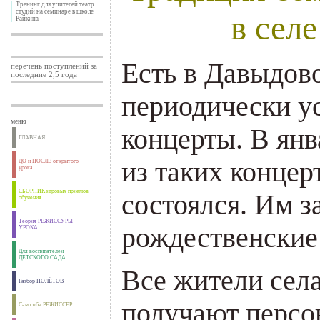
Тренинг для учителей театр.
студий на семинаре в школе
в сел
Райкина
Есть в Давыдово
перечень поступлений за
последние 2,5 года
периодически у
меню
концерты. В янв
ГЛАВНАЯ
из таких концер
ДО и ПОСЛЕ открытого
урока
СБОРНИК игровых приемов
состоялся. Им 
обучения
Теория РЕЖИССУРЫ
рождественские
УРОКА
Для воспитателей
ДЕТСКОГО САДА
Все жители села
Разбор ПОЛЁТОВ
получают персо
Сам себе РЕЖИССЁР