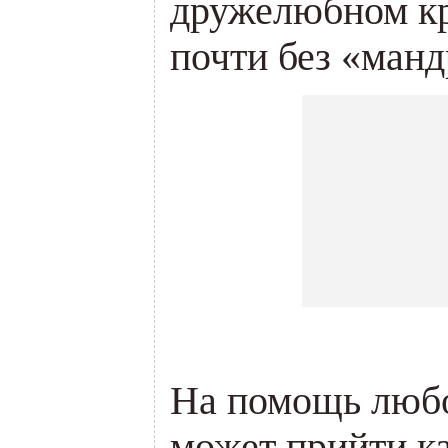
дружелюбном кр
почти без «манд
На помощь любо
может прийти к