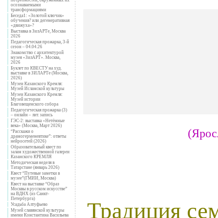
осознаваемыми
трансформациями
Беседа1: «Золотой ключик»
обучения? или дегенеративная
«движуха»?
Выставка в ЗилАРТе, Москва
2026
Педагогическая прожарка, 3-й
сезон – 04.04.26
Знакомство с архитектурой
музея «ЗилАРТ». Москва,
2026
Буклет по КВЕСТУ на худ.
выставке в ЗИЛАРТе (Москва,
2026)
Музеи Казанского Кремля:
Музей Исламской культуры
Музеи Казанского Кремля:
Музей истории
Благовещенского собора
Педагогическая прожарка (3)
– онлайн – лит. запись
ГЭС-2: выставка «Нетёмные
века» (Москва, Март 2026)
(Ярос
“Расскажи о
драмогерменевтике”: ответы
нейросетей (2026)
Образовательный квест по
залам художественной галереи
Казанского КРЕМЛЯ
Методическая неделя в
Татарстане (январь 2026)
Квест “Путевые заметки в
музее”(ГМИИ, Москва)
Квест на выставке “Образ
Москвы в русском искусстве”
на ВДНХ (из Санкт-
Петербурга)
Традиция се
Усадьба Алтуфьево
Музей славянской культуры
имени Константина Васильева