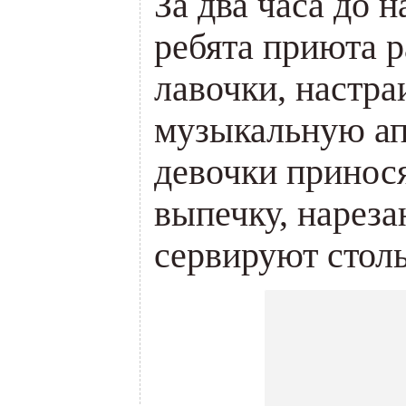
За два часа до 
ребята приюта р
лавочки, настр
музыкальную ап
девочки прино
выпечку, нареза
сервируют стол