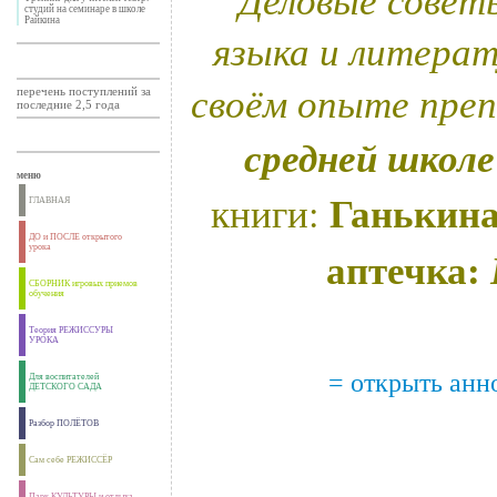
студий на семинаре в школе
Райкина
языка и литера
своём опыте преп
перечень поступлений за
последние 2,5 года
средней школе
меню
Ганькин
книги:
ГЛАВНАЯ
ДО и ПОСЛЕ открытого
аптечка
:
урока
СБОРНИК игровых приемов
обучения
Теория РЕЖИССУРЫ
УРОКА
= открыть анн
Для воспитателей
ДЕТСКОГО САДА
Разбор ПОЛЁТОВ
Сам себе РЕЖИССЁР
Парк КУЛЬТУРЫ и отдыха