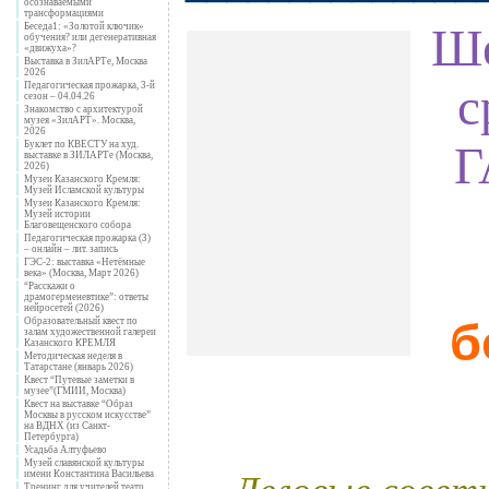
осознаваемыми
трансформациями
Ше
Беседа1: «Золотой ключик»
обучения? или дегенеративная
«движуха»?
Выставка в ЗилАРТе, Москва
2026
с
Педагогическая прожарка, 3-й
сезон – 04.04.26
Знакомство с архитектурой
музея «ЗилАРТ». Москва,
2026
Г
Буклет по КВЕСТУ на худ.
выставке в ЗИЛАРТе (Москва,
2026)
Музеи Казанского Кремля:
Музей Исламской культуры
Музеи Казанского Кремля:
Музей истории
Благовещенского собора
Педагогическая прожарка (3)
– онлайн – лит. запись
ГЭС-2: выставка «Нетёмные
века» (Москва, Март 2026)
“Расскажи о
драмогерменевтике”: ответы
нейросетей (2026)
б
Образовательный квест по
залам художественной галереи
Казанского КРЕМЛЯ
Методическая неделя в
Татарстане (январь 2026)
Квест “Путевые заметки в
музее”(ГМИИ, Москва)
Квест на выставке “Образ
Москвы в русском искусстве”
на ВДНХ (из Санкт-
Петербурга)
Усадьба Алтуфьево
Музей славянской культуры
Деловые сове
имени Константина Васильева
Тренинг для учителей театр.