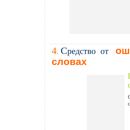
4
С
ош
редство от
.
словах