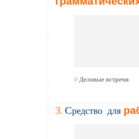
грамматически
// Деловые встречи
.
3
С
ра
редство для
.