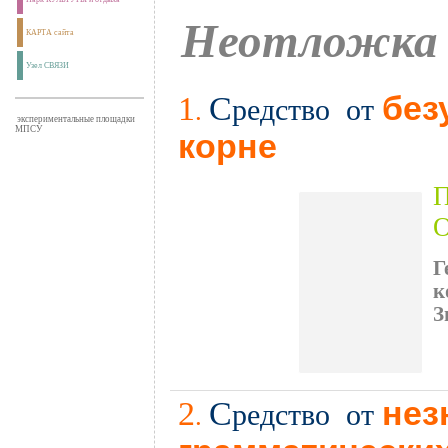
Неотложка 
КАРТА сайта
Узел СВЯЗИ
1
С
без
редство от
.
экспериментальные площадки
МПСУ
корне
П
Г
к
З
.
2
С
нез
редство от
.