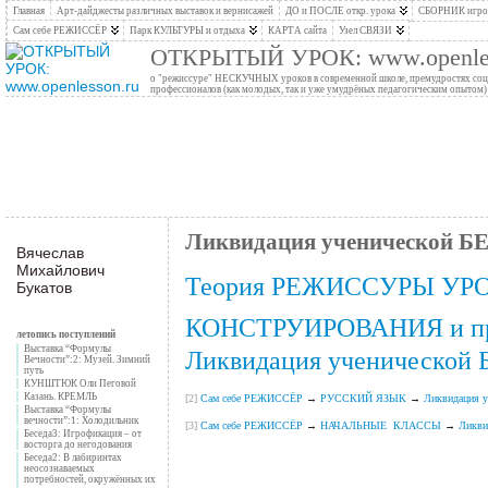
Главная
Арт-дайджесты различных выставок и вернисажей
ДО и ПОСЛЕ откр. урока
СБОРНИК игров
Сам себе РЕЖИССЁР
Парк КУЛЬТУРЫ и отдыха
КАРТА сайта
Узел СВЯЗИ
ОТКРЫТЫЙ УРОК: www.openles
о "режиссуре" НЕСКУЧНЫХ уроков в современной школе, премудростях социо
профессионалов (как молодых, так и уже умудрёных педагогическим опытом)
Ликвидация ученической
Вячеслав
Михайлович
Теория РЕЖИССУРЫ УР
Букатов
КОНСТРУИРОВАНИЯ и про
летопись поступлений
Выставка “Формулы
Ликвидация ученическо
Вечности”:2: Музей. Зимний
путь
КУНШТЮК Оли Пеговой
Казань. КРЕМЛЬ
[2]
Сам себе РЕЖИССЁР
→
РУССКИЙ ЯЗЫК
→
Ликвидация
Выставка “Формулы
вечности”:1: Холодильник
[3]
Сам себе РЕЖИССЁР
→
НАЧАЛЬНЫЕ КЛАССЫ
→
Ликви
Беседа3: Игрофикация – от
восторга до негодования
______________
Беседа2: В лабиринтах
неосознаваемых
потребностей, окружённых их