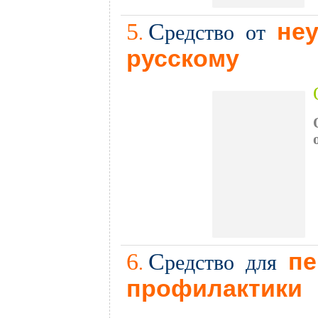
5
С
не
редство от
.
русскому
6
С
пе
редство для
.
профилактики