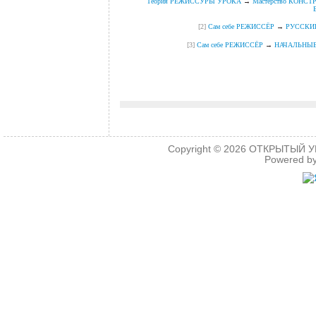
Теория РЕЖИССУРЫ УРОКА
→
Мастерство КОНСТР
[2]
Сам себе РЕЖИССЁР
→
РУССКИ
[3]
Сам себе РЕЖИССЁР
→
НАЧАЛЬНЫ
.
Copyright © 2026
ОТКРЫТЫЙ УРО
Powered b