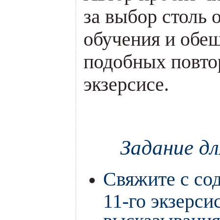
за выбор столь 
обучения и обещ
подобных повто
экзерсисе.
.
Задание д
Свяжите с со
11-го экзерс
высказывания