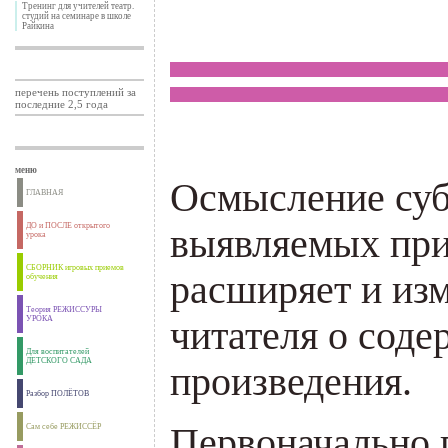
Тренинг для учителей театр.
студий на семинаре в школе
Райкина
_________________________
_________________________
перечень поступлений за
последние 2,5 года
меню
Осмысление суб
ГЛАВНАЯ
ДО и ПОСЛЕ открытого
выявляемых при
урока
СБОРНИК игровых приемов
расширяет и из
обучения
Теория РЕЖИССУРЫ
УРОКА
читателя о сод
Для воспитателей
ДЕТСКОГО САДА
произведения.
Разбор ПОЛЁТОВ
Первоначально 
Сам себе РЕЖИССЁР