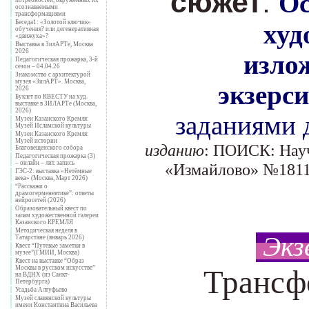
сюжет
:
Ос
осознаваемыми
трансформациями
Беседа1: «Золотой ключик»
худ
обучения? или дегенеративная
«движуха»?
Выставка в ЗилАРТе, Москва
2026
изло
Педагогическая прожарка, 3-й
сезон – 04.04.26
Знакомство с архитектурой
музея «ЗилАРТ». Москва,
экзерси
2026
Буклет по КВЕСТУ на худ.
выставке в ЗИЛАРТе (Москва,
2026)
заданиями 
Музеи Казанского Кремля:
Музей Исламской культуры
Музеи Казанского Кремля:
Музей истории
изданию
: ПОИСК: Нау
Благовещенского собора
Педагогическая прожарка (3)
– онлайн – лит. запись
«
Измайлово» №1811
ГЭС-2: выставка «Нетёмные
века» (Москва, Март 2026)
“Расскажи о
.
драмогерменевтике”: ответы
нейросетей (2026)
Образовательный квест по
залам художественной галереи
Казанского КРЕМЛЯ
Методическая неделя в
.
Экз
Татарстане (январь 2026)
Квест “Путевые заметки в
музее”(ГМИИ, Москва)
Квест на выставке “Образ
Москвы в русском искусстве”
Трансф
..
на ВДНХ (из Санкт-
Петербурга)
Усадьба Алтуфьево
Музей славянской культуры
имени Константина Васильева