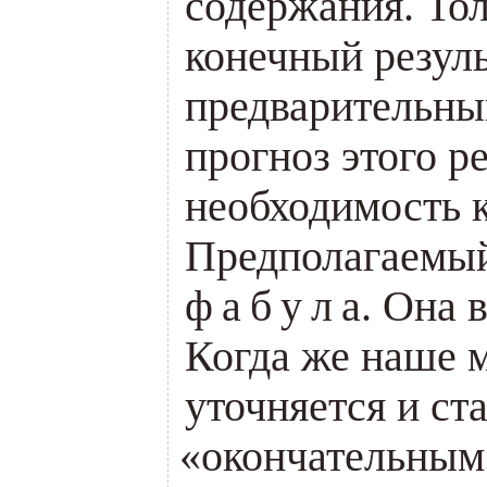
содержания. То
конечный резуль
предварительны
прогноз этого ре
необходимость к
Предполагаемый
ф
а
б
у
л
а. Она 
.
.
.
.
.
Когда же наше 
уточняется и ст
«
окончательны