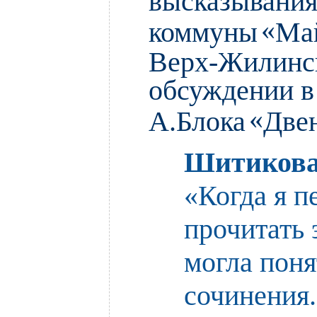
«
коммуны
Май
Верх-Жилинск
обсуждении в
«
А.Блока
Двен
Шитикова
«Когда я п
прочитать 
могла поня
сочинения.