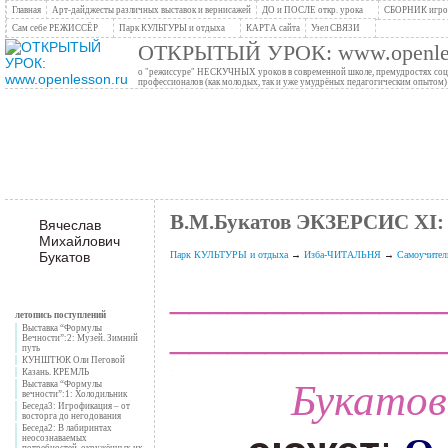
Главная
Арт-дайджесты различных выставок и вернисажей
ДО и ПОСЛЕ откр. урока
СБОРНИК игров
Сам себе РЕЖИССЁР
Парк КУЛЬТУРЫ и отдыха
КАРТА сайта
Узел СВЯЗИ
ОТКРЫТЫЙ УРОК: www.openles
о "режиссуре" НЕСКУЧНЫХ уроков в современной школе, премудростях социо
профессионалов (как молодых, так и уже умудрёных педагогическим опытом)
В.М.Букатов ЭКЗЕРСИС ХI:
Вячеслав
Михайлович
Букатов
Парк КУЛЬТУРЫ и отдыха
→
Изба-ЧИТАЛЬНЯ
→
Самоучител
______________
летопись поступлений
______________
Выставка “Формулы
Вечности”:2: Музей. Зимний
путь
КУНШТЮК Оли Пеговой
Казань. КРЕМЛЬ
Букатов
Выставка “Формулы
вечности”:1: Холодильник
Беседа3: Игрофикация – от
восторга до негодования
Беседа2: В лабиринтах
неосознаваемых
потребностей, окружённых их