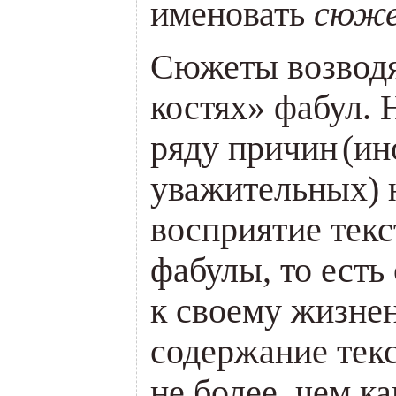
именовать
сюж
Сюжеты возводя
костях» фабул. 
ряду причин
(
ин
уважительных) н
восприятие текс
фабулы, то есть
к своему жизне
содержание тек
не более, чем ка