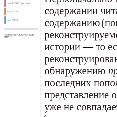
Парк КУЛЬТУРЫ и отдыха
содержании чит
КАРТА сайта
содержанию
(
по
Узел СВЯЗИ
реконструируем
экспериментальные площадки
МПСУ
истории — то е
реконструирова
обнаружению
п
последних попо
представление 
уже не совпадае