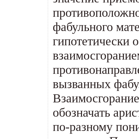
противоположн
фабульного мат
гипотетически 
взаимосгорание
противонаправл
вызванных фабу
Взаимосгорание
обозначать арис
по-разному по