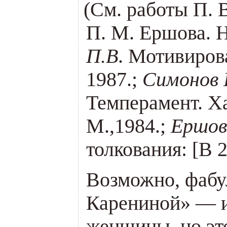
(
См. работы П. 
П. М. Ершова. 
П.В
. Мотивиров
1987.;
Симонов 
Темперамент. Ха
М.,1984.;
Ершов
толкования: [В 2
Возможно, фаб
Карениной» — 
женщины, но это