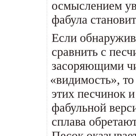
осмыслением у
фабула станови
Если обнаружи
сравнить с песч
засоряющими ч
«
видимость», то
этих песчинок и
фабульной верс
сплава обретают
Песок оказывае