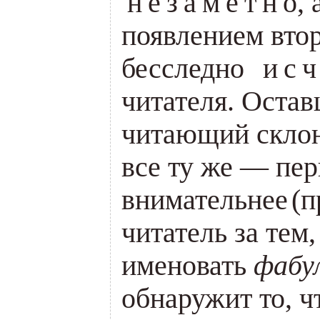
н
е
з
а
м
е
т
н
о, 
.
.
.
.
.
.
.
.
.
появлением втор
бесследно
и
с
ч
..
.
.
читателя. Оста
читающий склон
все ту же — пер
внимательнее
(
п
читатель за тем
именовать
фабу
обнаружит то, ч