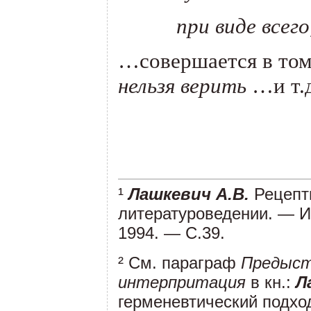
при виде всег
…совершается в том
нельзя верить
…и т.д.
.
.
¹
Лашкевич А.В.
Рецепт
литературоведении. — Иж
1994. — С.39.
² См. параграф
Предысто
интерпритация
в кн.:
Л
герменевтический подхо