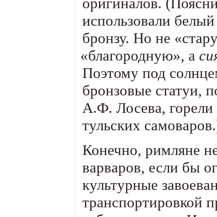
оригиналов.
(
Поясни
использовали белый
бронзу. Но не
«
стар
«
благородную», а
си
Поэтому под солнц
бронзовые статуи, 
А.Ф. Лосева, горел
тульских самоваров.
Конечно, римляне н
варваров, если бы о
культурные завоеван
транспортировкой п