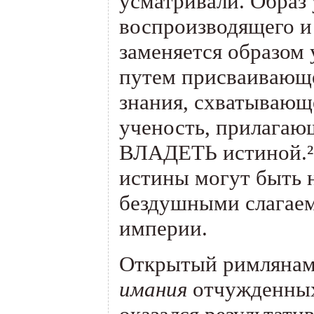
усматривали. Образ
воспроизводящего и
заменяется образом
путем присваиваю
знания, схватывающ
ученость, прилагаю
ВЛАДЕТЬ истиной.²
истины могут быть н
бездушными слагае
империи.
Открытый римлянам
имания
отчужденных