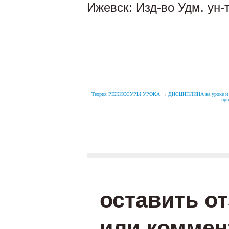
Ижевск: Изд-во Удм. ун-т
.
.
.
Теория РЕЖИССУРЫ УРОКА
→
ДИСЦИПЛИНА на уроке 
при
.
.
оставить о
или коммен