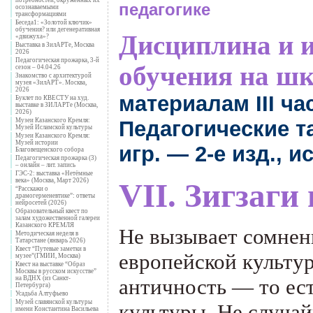
педагогике
осознаваемыми
трансформациями
Беседа1: «Золотой ключик»
обучения? или дегенеративная
Дисциплина и 
«движуха»?
Выставка в ЗилАРТе, Москва
2026
Педагогическая прожарка, 3-й
обучения на ш
сезон – 04.04.26
Знакомство с архитектурой
музея «ЗилАРТ». Москва,
2026
материалам III ча
Буклет по КВЕСТУ на худ.
выставке в ЗИЛАРТе (Москва,
2026)
Педагогические т
Музеи Казанского Кремля:
Музей Исламской культуры
Музеи Казанского Кремля:
Музей истории
игр. — 2-е изд., ис
Благовещенского собора
Педагогическая прожарка (3)
– онлайн – лит. запись
ГЭС-2: выставка «Нетёмные
века» (Москва, Март 2026)
VII
. Зигзаг
“Расскажи о
драмогерменевтике”: ответы
нейросетей (2026)
Образовательный квест по
залам художественной галереи
Казанского КРЕМЛЯ
Не вызывает сомнен
Методическая неделя в
Татарстане (январь 2026)
Квест “Путевые заметки в
европейской культу
музее”(ГМИИ, Москва)
Квест на выставке “Образ
Москвы в русском искусстве”
на ВДНХ (из Санкт-
античность — то ест
Петербурга)
Усадьба Алтуфьево
Музей славянской культуры
культуры. Не случа
имени Константина Васильева