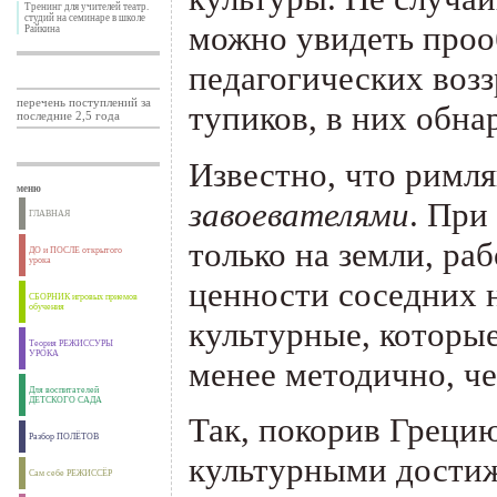
Тренинг для учителей театр.
студий на семинаре в школе
можно увидеть проо
Райкина
педагогических возз
перечень поступлений за
тупиков, в них обн
последние 2,5 года
Известно, что римл
меню
завоевателями
. При
ГЛАВНАЯ
только на земли, ра
ДО и ПОСЛЕ открытого
урока
ценности соседних н
СБОРНИК игровых приемов
обучения
культурные, которые
Теория РЕЖИССУРЫ
УРОКА
менее методично, че
Для воспитателей
ДЕТСКОГО САДА
Так, покорив Греци
Разбор ПОЛЁТОВ
культурными достиж
Сам себе РЕЖИССЁР