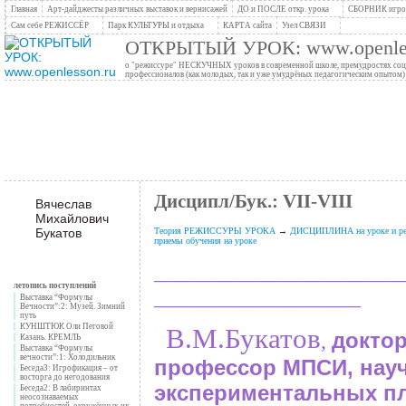
Главная
Арт-дайджесты различных выставок и вернисажей
ДО и ПОСЛЕ откр. урока
СБОРНИК игров
Сам себе РЕЖИССЁР
Парк КУЛЬТУРЫ и отдыха
КАРТА сайта
Узел СВЯЗИ
ОТКРЫТЫЙ УРОК: www.openles
о "режиссуре" НЕСКУЧНЫХ уроков в современной школе, премудростях социо
профессионалов (как молодых, так и уже умудрёных педагогическим опытом)
Дисципл/Бук.: VII-VIII
Вячеслав
Михайлович
Букатов
Теория РЕЖИССУРЫ УРОКА
→
ДИСЦИПЛИНА на уроке и 
приемы обучения на уроке
_______________________
летопись поступлений
___________________
Выставка “Формулы
Вечности”:2: Музей. Зимний
путь
КУНШТЮК Оли Пеговой
В.М.Букатов
,
доктор
Казань. КРЕМЛЬ
Выставка “Формулы
вечности”:1: Холодильник
профессор МПСИ, нау
Беседа3: Игрофикация – от
восторга до негодования
экспериментальных п
Беседа2: В лабиринтах
неосознаваемых
потребностей, окружённых их