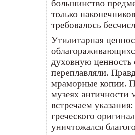
большинство предме
только наконечников
требовалось бесчисл
Утилитарная ценност
облагораживающихся
духовную ценность 
переплавляли. Правд
мраморные копии. П
музеях античности 
встречаем указания:
греческого оригина
уничтожался благог