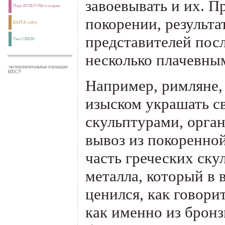
завоевывать и их. Пр
Парк КУЛЬТУРЫ и отдыха
покорении, результа
КАРТА сайта
представителей по
Узел СВЯЗИ
несколько плачевны
экспериментальные площадки
МПСУ
Например, римляне,
изыском украшать с
скульптурами, орга
вывоз из покоренно
часть греческих ск
металла, который в
ценился, как говорит
как именно из бронз