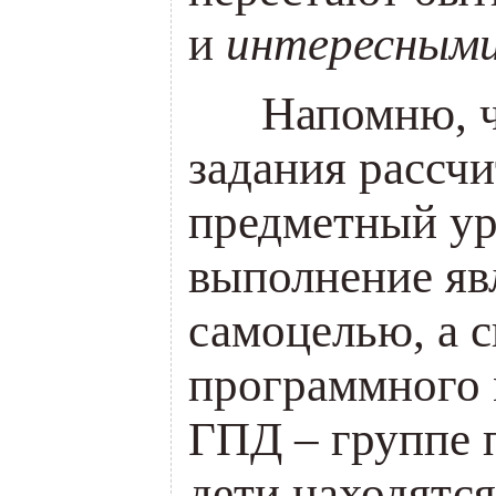
и
интересным
___
Напомню, ч
задания рассч
предметный уро
выполнение яв
самоцелью, а 
программного 
ГПД – группе 
дети находятся