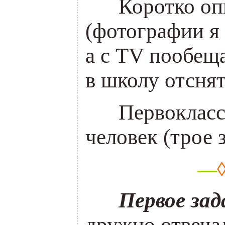
___
Коротко оп
(фотографии я 
а с TV пообеща
в школу отснят
___
Первокласс
человек (трое 
—
___
Первое зад
дружно отвеча