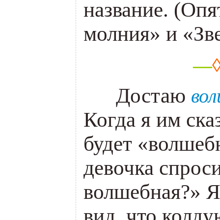
название. (Опя
молния» и «Зве
—
___
Достаю
вол
Когда я им ска
будет «волшебн
девочка спрос
волшебная?» Я
вид, что колду