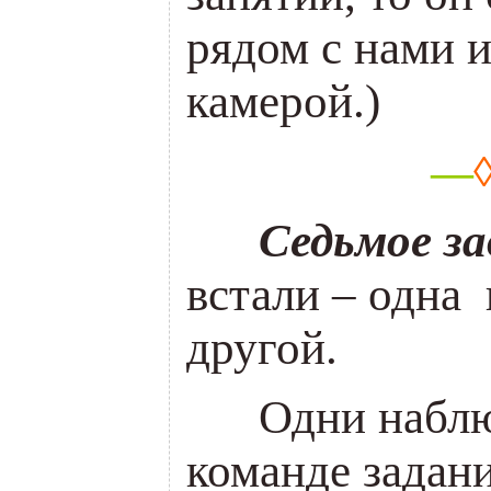
рядом с нами 
камерой.)
—
___
Седьмое за
встали – одна
другой.
___
Одни наблю
команде задан