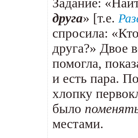
Задание: «Найт
друга
» [т.е.
Раз
спросила: «Кто
друга?» Двое в
помогла, показ
и есть пара. П
хлопку первок
было
поменят
местами.