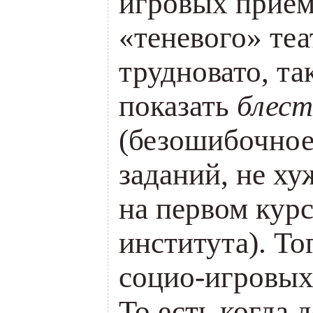
игровых приём
«теневого» теа
трудновато, та
показать
блес
(безошибочное
заданий, не ху
на первом курс
института). То
социо-игровых
То есть когда 