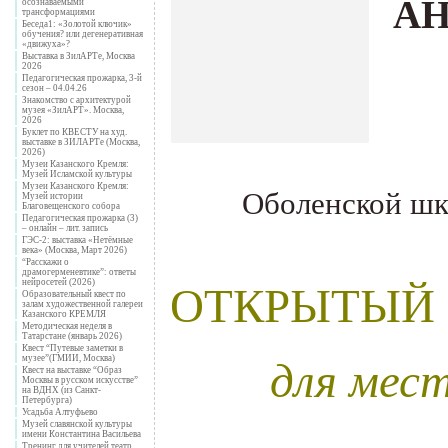
АН
осознаваемыми
трансформациями
Беседа1: «Золотой ключик»
обучения? или дегенеративная
«движуха»?
Выставка в ЗилАРТе, Москва
2026
Педагогическая прожарка, 3-й
сезон – 04.04.26
Знакомство с архитектурой
музея «ЗилАРТ». Москва,
2026
Буклет по КВЕСТУ на худ.
выставке в ЗИЛАРТе (Москва,
2026)
Музеи Казанского Кремля:
Музей Исламской культуры
Оболенской шк
Музеи Казанского Кремля:
Музей истории
Благовещенского собора
Педагогическая прожарка (3)
– онлайн – лит. запись
ГЭС-2: выставка «Нетёмные
века» (Москва, Март 2026)
“Расскажи о
драмогерменевтике”: ответы
нейросетей (2026)
ОТКРЫТЫЙ
Образовательный квест по
залам художественной галереи
Казанского КРЕМЛЯ
Методическая неделя в
Татарстане (январь 2026)
Квест “Путевые заметки в
для мес
музее”(ГМИИ, Москва)
Квест на выставке “Образ
Москвы в русском искусстве”
на ВДНХ (из Санкт-
Петербурга)
Усадьба Алтуфьево
Музей славянской культуры
.
имени Константина Васильева
Тренинг для учителей театр.