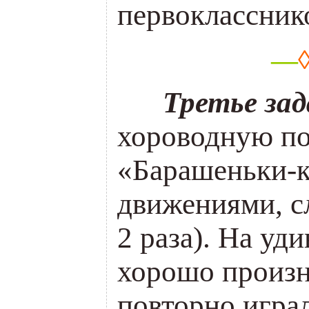
первоклассник
—
___
Третье за
хороводную п
«Барашеньки-к
движениями, с
2 раза). На уд
хорошо произно
повторно игра