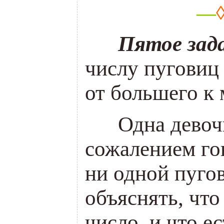
—
___
Пятое зад
числу пуговиц 
от большего к
___
Одна девоч
сожалением го
ни одной пуго
объяснять, что
число, и что е