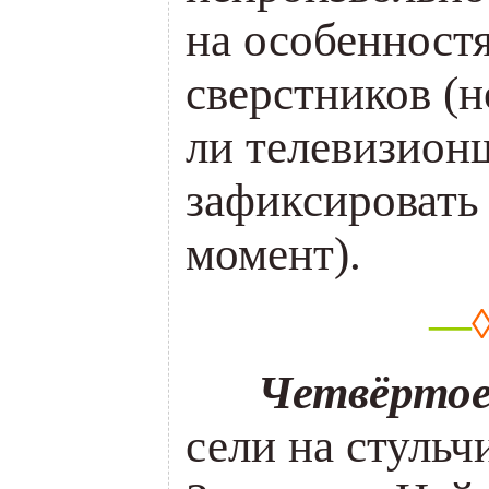
на особенност
сверстников (н
ли телевизион
зафиксировать
момент).
—
___
Четвёртое
сели на стульч