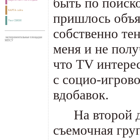
быть по поиск
КАРТА сайта
пришлось объя
Узел СВЯЗИ
собственно тен
экспериментальные площадки
МПСУ
меня и не полу
что TV интере
с социо-игров
вдобавок.
___
На второй д
съемочная гру