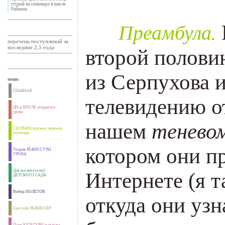
студий на семинаре в школе
Райкина
Преамбула.
___
перечень поступлений за
последние 2,5 года
второй полови
из Серпухова 
меню
ГЛАВНАЯ
телевидению
о
ДО и ПОСЛЕ открытого
урока
нашем
тенево
СБОРНИК игровых приемов
обучения
котором они п
Теория РЕЖИССУРЫ
УРОКА
Для воспитателей
Интернете (я т
ДЕТСКОГО САДА
Разбор ПОЛЁТОВ
откуда они узн
Сам себе РЕЖИССЁР
Парк КУЛЬТУРЫ и отдыха