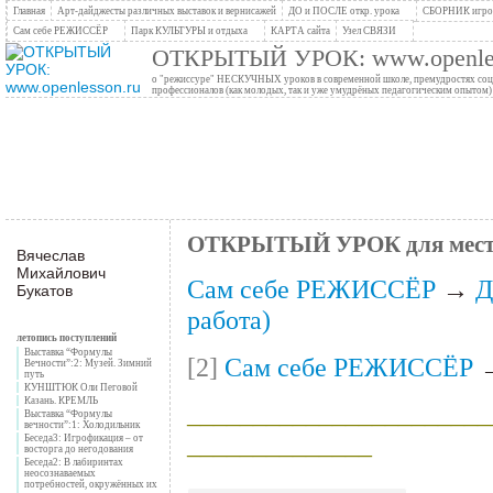
Главная
Арт-дайджесты различных выставок и вернисажей
ДО и ПОСЛЕ откр. урока
СБОРНИК игров
Сам себе РЕЖИССЁР
Парк КУЛЬТУРЫ и отдыха
КАРТА сайта
Узел СВЯЗИ
ОТКРЫТЫЙ УРОК: www.openles
о "режиссуре" НЕСКУЧНЫХ уроков в современной школе, премудростях социо
профессионалов (как молодых, так и уже умудрёных педагогическим опытом)
ОТКРЫТЫЙ УРОК для местн
Вячеслав
Михайлович
Сам себе РЕЖИССЁР
→
Д
Букатов
работа)
летопись поступлений
Выставка “Формулы
[2]
Сам себе РЕЖИССЁР
Вечности”:2: Музей. Зимний
путь
КУНШТЮК Оли Пеговой
Казань. КРЕМЛЬ
_______________________
Выставка “Формулы
вечности”:1: Холодильник
______________
Беседа3: Игрофикация – от
восторга до негодования
Беседа2: В лабиринтах
неосознаваемых
потребностей, окружённых их