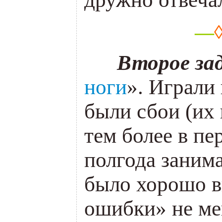
—
___
Второе за
ноги
». Играли
были сбои (их 
тем более в пе
полгода занима
было хорошо в
ошибки» не м