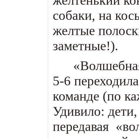
желтенький ко
собаки, на кос
желтые полоск
заметные!).
___
«Волшебная
5-6 переходила
команде (по ка
Удивило: дети
передавая «во