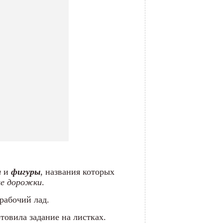
а
и
фигуры
, названия которых
е дорожки
.
рабочий лад.
отовила задание на листках.