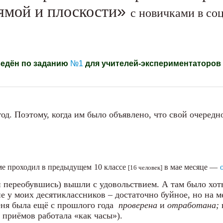
ямой и плоскости
»
с новичками в со
ведён по заданию
№1
для учителей-экспериментаторов 2
од. Поэтому, когда им было объявлено, что свой очеред
еме проходил в предыдущем
10 классе
в мае месяце —
[16 человек]
 переобувшись) вышли с удовольствием. А там было хоть
ие у моих десятиклассников – достаточно буйное, но на 
еня была ещё с прошлого года
проверена
и
отработана;
 приёмов работала «как часы»).