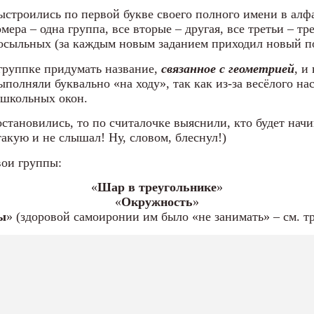
ыстроились по первой букве своего полного имени в алф
мера – одна группа, все вторые – другая, все третьи – тр
посыльных (за каждым новым заданием приходил новый п
группке придумать название,
связанное с геометрией
, и
ыполняли буквально «на ходу», так как из-за весёлого н
 школьных окон.
остановились, то по считалочке выяснили, кто будет нач
такую и не слышал! Ну, словом, блеснул!)
вои группы:
«
Шар в треугольнике
»
«
Окружность
»
ы
» (здоровой самоиро
нии им было «не занимать» – см. т