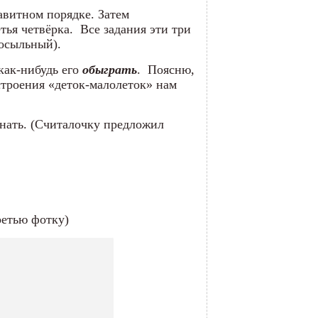
авитном порядке. Затем
етья четвёрка. Все задания эти три
осыльный).
 как-нибудь его
обыграть
. Поясню,
астроения «деток-малолеток» нам
инать. (Считалочку предложил
ретью фотку)