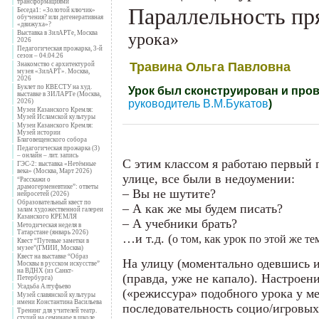
трансформациями
Параллельность пр
Беседа1: «Золотой ключик»
обучения? или дегенеративная
«движуха»?
Выставка в ЗилАРТе, Москва
урока»
2026
Педагогическая прожарка, 3-й
сезон – 04.04.26
Травина Ольга Павловна
Знакомство с архитектурой
музея «ЗилАРТ». Москва,
2026
Буклет по КВЕСТУ на худ.
Урок был сконструирован и про
выставке в ЗИЛАРТе (Москва,
2026)
руководитель В.М.Букатов
)
Музеи Казанского Кремля:
Музей Исламской культуры
Музеи Казанского Кремля:
Музей истории
Благовещенского собора
Педагогическая прожарка (3)
– онлайн – лит. запись
С этим классом я работаю первый г
ГЭС-2: выставка «Нетёмные
века» (Москва, Март 2026)
улице, все были в недоумении:
“Расскажи о
драмогерменевтике”: ответы
– Вы не шутите?
нейросетей (2026)
Образовательный квест по
– А как же мы будем писать?
залам художественной галереи
Казанского КРЕМЛЯ
– А учебники брать?
Методическая неделя в
Татарстане (январь 2026)
…и т.д. (
о том, как урок по этой же т
Квест “Путевые заметки в
музее”(ГМИИ, Москва)
Квест на выставке “Образ
На улицу (моментально одевшись и
Москвы в русском искусстве”
на ВДНХ (из Санкт-
(правда, уже не капало). Настроен
Петербурга)
Усадьба Алтуфьево
(«режиссура» подобного урока у м
Музей славянской культуры
имени Константина Васильева
последовательность социо/игровых
Тренинг для учителей театр.
студий на семинаре в школе