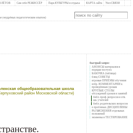
ПОЛЁТОВ
Сам себе РЕЖИССЁР
Парк КУЛЬТУРЫ и отдыха
КАРТА сайта
Узел СВЯЗИ
уже умудрёных педагогическим опытом)
быстрый запрос
АНОНСЫ материалов в
порядке поступл.
БАБОЧКА (таблица)
блиц-СОВЕТЫ
игровые ПРИЁМЫ обучения
избр. КОММЕНТАРИИ к
проведённым урокам
ленская общеобразовательная школа
КРУГЛЫЕ СТОЛЫ
Серпуховский район Московской области)
обсуждений уроков и занятий
библ. проф. вопросов и отв.
шк. учителей
библ. родительских вопросов
о проблемах ДИСЦИПЛИНЫ
РАЗЪЯСНЕНИЯ отдельных
положений
экзамены и ТЕСТИРОВАНИЕ
транстве.