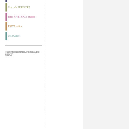
Сам себе РЕЖИССЁР
Парк КУЛЬТУРЫ и отдыха
КАРТА сайта
Узел СВЯЗИ
экспериментальные площадки
МПСУ