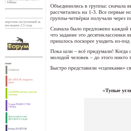
Райкина
Объединились в группы: сначала в
рассчитались на 1-3. Все первые но
группы-четвёрки получали через 
перечень поступлений за
последние 2,5 года
Сначала было предложено каждой 
что задание это десятиклассники в
пришлось поскорее уходить из-под
Пока шли – всё придумали! Когда 
молодой человек – до этого никто 
меню
Быстро представили «сценками» с
ГЛАВНАЯ
ДО и ПОСЛЕ открытого
урока
«
Тупые угл
СБОРНИК игровых приемов
обучения
Теория РЕЖИССУРЫ
УРОКА
Для воспитателей
ДЕТСКОГО САДА
Разбор ПОЛЁТОВ