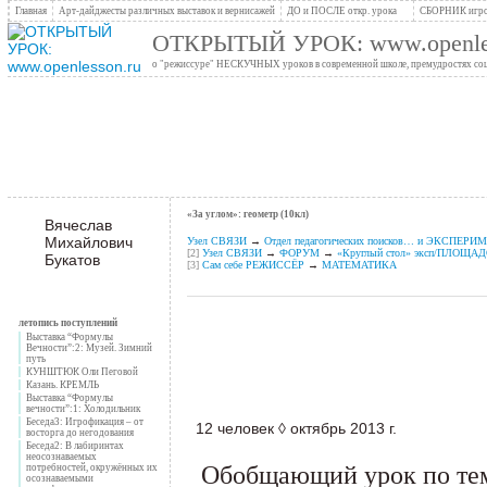
Главная
Арт-дайджесты различных выставок и вернисажей
ДО и ПОСЛЕ откр. урока
СБОРНИК игро
ОТКРЫТЫЙ УРОК: www.openles
о "режиссуре" НЕСКУЧНЫХ уроков в современной школе, премудростях социо
«За углом»: геометр (10кл)
Вячеслав
Михайлович
Узел СВЯЗИ
→
Отдел педагогических поисков… и ЭКСПЕР
[2]
Узел СВЯЗИ
→
ФОРУМ
→
«Круглый стол» эксп/ПЛОЩА
Букатов
[3]
Сам себе РЕЖИССЁР
→
МАТЕМАТИКА
летопись поступлений
Выставка “Формулы
Вечности”:2: Музей. Зимний
путь
КУНШТЮК Оли Пеговой
Казань. КРЕМЛЬ
Выставка “Формулы
вечности”:1: Холодильник
Беседа3: Игрофикация – от
12 человек ◊ октябрь 2013 г.
восторга до негодования
Беседа2: В лабиринтах
неосознаваемых
Обобщающий урок по те
потребностей, окружённых их
осознаваемыми