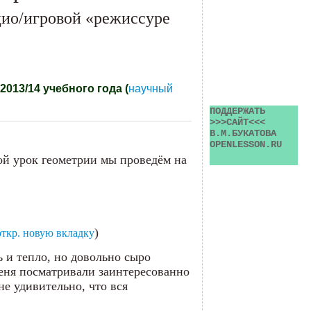
цио/игровой «режиссуре
013/14 учебного года (
научный
ПОДДЕРЖАТЬ 
>>>САЙТ<<< 
В.М.БУКАТОВА 
OPENLESSON.RU
ной урок геометрии мы проведём на
)
откр. новую вкладку
 и тепло, но довольно сыро
меня посматривали заинтересованно
не удивительно, что вся