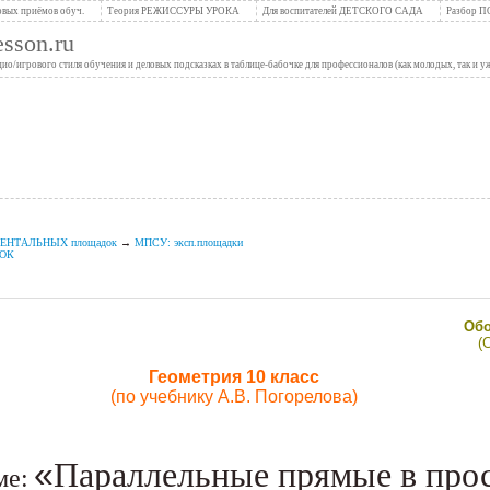
вых приёмов обуч.
Теория РЕЖИССУРЫ УРОКА
Для воспитателей ДЕТСКОГО САДА
Разбор 
son.ru
/игрового стиля обучения и деловых подсказках в таблице-бабочке для профессионалов (как молодых, так и 
ИМЕНТАЛЬНЫХ площадок
→
МПСУ: эксп.площадки
ДОК
Обо
(
Геометрия 10 класс
(по учебнику А.В. Погорелова)
«
Параллельные прямые в прос
ме: