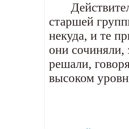
___
Действител
старшей групп
некуда, и те п
они сочиняли,
решали, говоря
высоком уровн