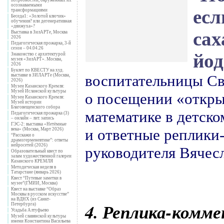
осознаваемыми
есл
трансформациями
Беседа1: «Золотой ключик»
обучения? или дегенеративная
«движуха»?
сах
Выставка в ЗилАРТе, Москва
2026
Педагогическая прожарка, 3-й
сезон – 04.04.26
йо
Знакомство с архитектурой
музея «ЗилАРТ». Москва,
2026
Буклет по КВЕСТУ на худ.
воспитательницы С
выставке в ЗИЛАРТе (Москва,
2026)
Музеи Казанского Кремля:
Музей Исламской культуры
о посещении
«
откры
Музеи Казанского Кремля:
Музей истории
Благовещенского собора
математике в детско
Педагогическая прожарка (3)
– онлайн – лит. запись
ГЭС-2: выставка «Нетёмные
и ответные реплики
века» (Москва, Март 2026)
“Расскажи о
драмогерменевтике”: ответы
нейросетей (2026)
руководителя Вячес
Образовательный квест по
залам художественной галереи
Казанского КРЕМЛЯ
Методическая неделя в
Татарстане (январь 2026)
.
Квест “Путевые заметки в
музее”(ГМИИ, Москва)
Квест на выставке “Образ
Москвы в русском искусстве”
на ВДНХ (из Санкт-
4. Реплика-комм
Петербурга)
Усадьба Алтуфьево
Музей славянской культуры
имени Константина Васильева