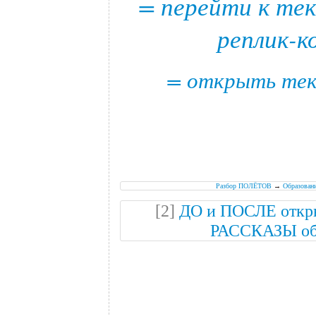
= перейти к тек
реплик-к
= открыть текс
Разбор ПОЛЁТОВ
→
Образов
[2]
ДО и ПОСЛЕ откры
РАССКАЗЫ об