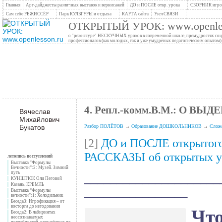
Главная
Арт-дайджесты различных выставок и вернисажей
ДО и ПОСЛЕ откр. урока
СБОРНИК игров
Сам себе РЕЖИССЁР
Парк КУЛЬТУРЫ и отдыха
КАРТА сайта
Узел СВЯЗИ
ОТКРЫТЫЙ УРОК: www.openles
о "режиссуре" НЕСКУЧНЫХ уроков в современной школе, премудростях социо
профессионалов (как молодых, так и уже умудрёных педагогическим опытом)
4. Репл.-комм.В.М.: О ВЫ
Вячеслав
Михайлович
Букатов
Разбор ПОЛЁТОВ
→
Образование ДОШКОЛЬНИКОВ
→
Сложе
[2]
ДО и ПОСЛЕ открытого
РАССКАЗЫ
об открытых 
летопись поступлений
Выставка “Формулы
Вечности”:2: Музей. Зимний
путь
_____________________
КУНШТЮК Оли Пеговой
Казань. КРЕМЛЬ
________________
Выставка “Формулы
вечности”:1: Холодильник
Беседа3: Игрофикация – от
восторга до негодования
Что
Беседа2: В лабиринтах
неосознаваемых
потребностей, окружённых их