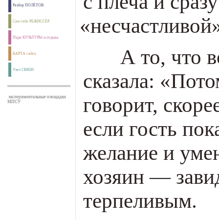
с плеча и сразу
Разбор ПОЛЁТОВ
«
несчастливой»
Сам себе РЕЖИССЁР
Парк КУЛЬТУРЫ и отдыха
___
А то, что 
КАРТА сайта
Узел СВЯЗИ
сказала:
«
Пото
говорит, скоре
экспериментальные площадки
МПСУ
если гость пок
желание и умен
хозяин — зави
терпеливым.