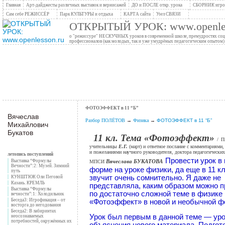
Главная
Арт-дайджесты различных выставок и вернисажей
ДО и ПОСЛЕ откр. урока
СБОРНИК игров
Сам себе РЕЖИССЁР
Парк КУЛЬТУРЫ и отдыха
КАРТА сайта
Узел СВЯЗИ
ОТКРЫТЫЙ УРОК: www.openles
о "режиссуре" НЕСКУЧНЫХ уроков в современной школе, премудростях социо
профессионалов (как молодых, так и уже умудрёных педагогическим опытом)
ФОТОЭФФЕКТ в 11 “Б”
Вячеслав
Разбор ПОЛЁТОВ
→
Физика
→
ФОТОЭФФЕКТ в 11 “Б”
Михайлович
Букатов
11 кл. Тема «Фотоэффект»
/
П
учительницы
Е.Г.
(март) и ответное послание с комментариями,
и пожеланиями научного руководителя, доктора педагогических
летопись поступлений
Провести урок в 
Вячеслава БУКАТОВА
Выставка “Формулы
МПСИ
Вечности”:2: Музей. Зимний
форме на уроке физики, да еще в 11 к
путь
звучит очень сомнительно. Я даже не
КУНШТЮК Оли Пеговой
Казань. КРЕМЛЬ
представляла, каким образом можно п
Выставка “Формулы
по достаточно сложной теме в физике
вечности”:1: Холодильник
Беседа3: Игрофикация – от
«Фотоэффект» в новой и необычной ф
восторга до негодования
Беседа2: В лабиринтах
Урок был первым в данной теме — ур
неосознаваемых
потребностей, окружённых их