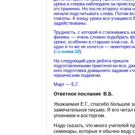
урока и сперва наблюдали за происх
отстраненно. Но после второго этапа 
начали подсчитывать слова. Потом в
глаголы. К концу урока все учащиеся 
задействованы.
Трудность, с которой я сталкиваюсь к
физики, — очень сложно подобрать ф
уроке, особенно в старших классах. А
одно и то же не хочется — неинтересн
(
см.
комм.10
).
На следующий урок ребята пришли
подготовленными практически все, даж
кого подготовка домашнего задания с
героическим подвигом.
Март — Е.Г.
Ответное послание В.Б.
Уважаемая Е.Г., спасибо большое з
замечательное письмо. Я его читал 
упоением и восторгом.
Надо сказать, что много учителей п
семинары, которые я обычно веду с