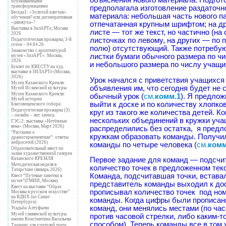
объяснения нового материала. Подгот
осознаваемыми
трансформациями
предполагала изготовление раздаточн
Беседа1: «Золотой ключик»
материала: небольшая часть нового п
обучения? или дегенеративная
«движуха»?
отпечатанная крупным шрифтом; на д
Выставка в ЗилАРТе, Москва
листе — тот же текст, но частично (на
2026
листочках по левому, на других — по 
Педагогическая прожарка, 3-й
сезон – 04.04.26
полю) отсутствующий. Также потребу
Знакомство с архитектурой
листки бумаги обычного размера по ч
музея «ЗилАРТ». Москва,
2026
и небольшого размера по числу учащи
Буклет по КВЕСТУ на худ.
выставке в ЗИЛАРТе (Москва,
2026)
Урок начался с приветствия учащихся
Музеи Казанского Кремля:
объявления им, что сегодня будет не 
Музей Исламской культуры
Музеи Казанского Кремля:
обычный урок (
см.
комм.1
). Я предлож
Музей истории
выйти к доске и по количеству хлопко
Благовещенского собора
Педагогическая прожарка (3)
круг из такого же количества детей. Ко
– онлайн – лит. запись
нескольких объединений в кружки уч
ГЭС-2: выставка «Нетёмные
века» (Москва, Март 2026)
распределились без остатка, я пред
“Расскажи о
кружкам образовать команды. Получи
драмогерменевтике”: ответы
нейросетей (2026)
команды по четыре человека (
см.
комм
Образовательный квест по
залам художественной галереи
Первое задание для команд — подсчи
Казанского КРЕМЛЯ
Методическая неделя в
количество точек в предложенном текс
Татарстане (январь 2026)
Команда, подсчитавшая точки, вставал
Квест “Путевые заметки в
музее”(ГМИИ, Москва)
представитель команды выходил к до
Квест на выставке “Образ
прописывал количество точек под но
Москвы в русском искусстве”
на ВДНХ (из Санкт-
команды. Когда цифры были прописан
Петербурга)
команд, они менялись местами (по час
Усадьба Алтуфьево
Музей славянской культуры
против часовой стрелки, либо каким-т
имени Константина Васильева
способом). Теперь команды все в том ж
Тренинг для учителей театр.