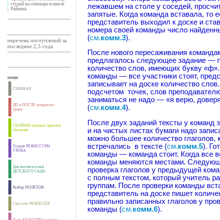
студий на семинаре в школе
лежавшем на столе у соседей, просч
Райкина
запятые. Когда команда вставала, то е
представитель выходил к доске и ста
номера своей команды число найденн
(
см.
комм.3
).
перечень поступлений за
последние 2,5 года
После нового пересаживания команда
предлагалось следующее задание — 
количество слов, имеющих букву «ф».
команды — все участники стоят, пред
меню
записывает на доске количество слов.
ГЛАВНАЯ
подсчетом точек, слов преподавател
заниматься не надо — «я верю, довер
ДО и ПОСЛЕ открытого
(
см.
комм.4
).
урока
После двух заданий тексты у команд 
СБОРНИК игровых приемов
и на чистых листах бумаги надо запис
обучения
можно большее количество глаголов, 
встречались в тексте (
см.
комм.5
). Го
Теория РЕЖИССУРЫ
УРОКА
команды — команда стоит. Когда все 
команды меняются местами. Следующ
Для воспитателей
проверка глаголов у предыдущей кома
ДЕТСКОГО САДА
с полным текстом, который учитель ра
группам. После проверки команды вст
Разбор ПОЛЁТОВ
представитель на доске пишет количе
правильно записанных глаголов у про
Сам себе РЕЖИССЁР
команды (
см.
комм.6
).
Парк КУЛЬТУРЫ и отдыха