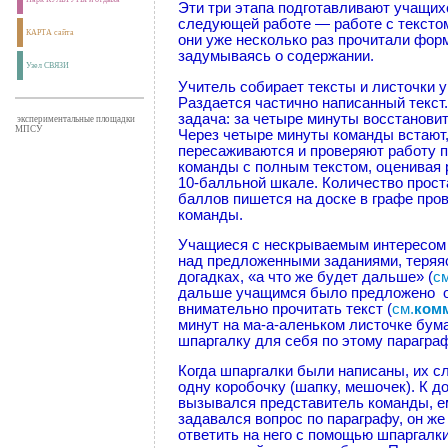
Эти три этапа подготавливают учащих
следующей работе — работе с тексто
КАРТА сайта
они уже несколько раз прочитали фор
задумываясь о содержании.
Узел СВЯЗИ
Учитель собирает тексты и листочки у
Раздается частично написанный текст
задача: за четыре минуты восстановит
экспериментальные площадки
МПСУ
Через четыре минуты команды встают
пересаживаются и проверяют работу
команды с полным текстом, оценивая 
10-балльной шкале. Количество прос
баллов пишется на доске в графе про
команды.
Учащиеся с нескрываемым интересом
над предложенными заданиями, теряя
догадках, «а что же будет дальше» (
см
дальше учащимся было предложено 
внимательно прочитать текст (
см.
комм
минут на ма-а-аленьком листочке бум
шпаргалку для себя по этому параграф
Когда шпаргалки были написаны, их с
одну коробочку (шапку, мешочек). К д
вызывался представитель команды, е
задавался вопрос по параграфу, он ж
ответить на него с помощью шпаргалки