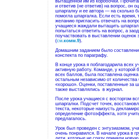
вытащенной им из коробочки. Прочита
и ответив (не ответив) на вопрос, он 
шпаргалку и ее автора — на сколько 
помогла шпаргалка. Если есть время, 
желанию пригласить отвечать на вопр
учащиеся жаждали вытащить шпаргал
попытаться ответить на вопрос, а зао
поучаствовать в выставлении оценок 
(
см.
комм.9
).
Домашним заданием было составлени
конспекта по параграфу.
В конце урока я поблагодарила всех у
активную работу. Команде, у которой
всех баллов, была поставлена оценка
остальным независимо от количества
«хорошо». Оценки, поставленные за ш
также выставлялись в журнал.
После урока учащиеся с восторгом в
шпаргалки. Подсчет точек, восстановл
текста, некоторые наизусть декламир
определение фотоэффекта, хотя учить
предлагалось.
Урок был проведен с энтузиазмом, у
очень понравился. В начале урока в г
дети, которые не сразу приняли нову