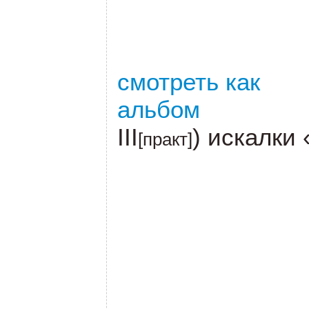
смотреть как
альбом
III
) искалки
[практ]