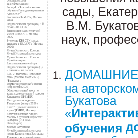
осознаваемыми
трансформациями
сады, Екатер
Беседа1: «Золотой ключик»
обучения? или дегенеративная
«движуха»?
Выставка в ЗилАРТе, Москва
В.М. Букатов
2026
Педагогическая прожарка, 3-й
сезон – 04.04.26
Знакомство с архитектурой
музея «ЗилАРТ». Москва,
наук, профе
2026
Буклет по КВЕСТУ на худ.
выставке в ЗИЛАРТе (Москва,
2026)
Музеи Казанского Кремля:
Музей Исламской культуры
Музеи Казанского Кремля:
Музей истории
Благовещенского собора
Педагогическая прожарка (3)
ДОМАШНИЕ 
– онлайн – лит. запись
ГЭС-2: выставка «Нетёмные
века» (Москва, Март 2026)
“Расскажи о
на авторском
драмогерменевтике”: ответы
нейросетей (2026)
Образовательный квест по
залам художественной галереи
Букатова
Казанского КРЕМЛЯ
Методическая неделя в
Татарстане (январь 2026)
Квест “Путевые заметки в
«
Интеракти
музее”(ГМИИ, Москва)
Квест на выставке “Образ
Москвы в русском искусстве”
на ВДНХ (из Санкт-
д
обучения
Петербурга)
Усадьба Алтуфьево
Музей славянской культуры
имени Константина Васильева
Тренинг для учителей театр.