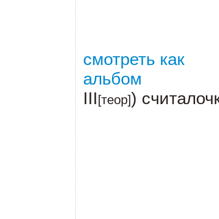
смотреть как
альбом
III
) считалоч
[теор]