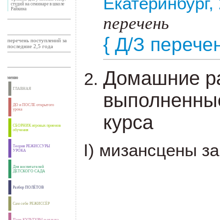
Екатеринбург,
студий на семинаре в школе
Райкина
перечень
{
Д/З перече
перечень поступлений за
последние 2,5 года
Домашние раб
меню
ГЛАВНАЯ
выполненны
ДО и ПОСЛЕ открытого
урока
курса
СБОРНИК игровых приемов
обучения
I) мизансцены з
Теория РЕЖИССУРЫ
УРОКА
Для воспитателей
ДЕТСКОГО САДА
Разбор ПОЛЁТОВ
Сам себе РЕЖИССЁР
Парк КУЛЬТУРЫ и отдыха