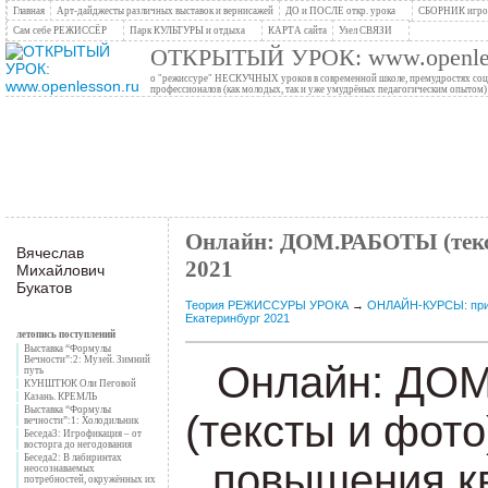
Главная
Арт-дайджесты различных выставок и вернисажей
ДО и ПОСЛЕ откр. урока
СБОРНИК игров
Сам себе РЕЖИССЁР
Парк КУЛЬТУРЫ и отдыха
КАРТА сайта
Узел СВЯЗИ
ОТКРЫТЫЙ УРОК: www.openles
о "режиссуре" НЕСКУЧНЫХ уроков в современной школе, премудростях социо
профессионалов (как молодых, так и уже умудрёных педагогическим опытом)
Онлайн: ДОМ.РАБОТЫ (текст
Вячеслав
2021
Михайлович
Букатов
Теория РЕЖИССУРЫ УРОКА
→
ОНЛАЙН-КУРСЫ: приё
Екатеринбург 2021
летопись поступлений
Выставка “Формулы
Вечности”:2: Музей. Зимний
Онлайн: Д
путь
КУНШТЮК Оли Пеговой
Казань. КРЕМЛЬ
Выставка “Формулы
(тексты и фото
вечности”:1: Холодильник
Беседа3: Игрофикация – от
восторга до негодования
Беседа2: В лабиринтах
повышения кв
неосознаваемых
потребностей, окружённых их