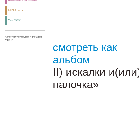
КАРТА сайта
Узел СВЯЗИ
экспериментальные площадки
МПСУ
смотреть как
альбом
II) искалки и(ил
палочка»