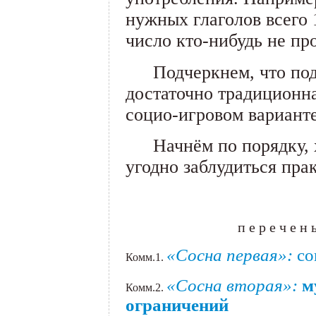
нужных глаголов всего 
число кто-нибудь не п
___
Подчеркнем, что по
достаточно традиционна
социо-игровом варианте
___
Начнём по порядку, 
угодно заблудиться пр
.
п е р е ч е н 
«Сосна первая»:
со
Комм.1.
«Сосна вторая»:
м
Комм.2.
ограничений