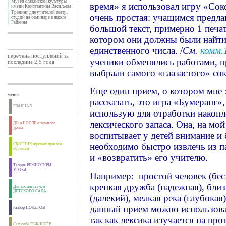
Музей славянской культуры
время» я использовал игру «Сок
имени Константина Васильева
Тренинг для учителей театр.
очень простая: учащимся предла
студий на семинаре в школе
Райкина
большой текст, примерно 1 печат
котором они должны были найти
единственного числа. /
См.
комм.
перечень поступлений за
ученики обменялись работами, п
последние 2,5 года
выбрали самого «глазастого» соко
Еще один прием, о котором мне 
меню
рассказать, это игра «Бумеранг»
ГЛАВНАЯ
использую для отработки накоп
лексического запаса. Она, на мой
ДО и ПОСЛЕ открытого
урока
воспитывает у детей внимание и
необходимо быстро извлечь из п
СБОРНИК игровых приемов
обучения
и «возвратить» его учителю.
Теория РЕЖИССУРЫ
УРОКА
Например: простой человек (бес
крепкая дружба (надежная), близ
Для воспитателей
ДЕТСКОГО САДА
(далекий), мелкая река (глубокая
данный прием можно использоват
Разбор ПОЛЁТОВ
так как лексика изучается на пр
Сам себе РЕЖИССЁР