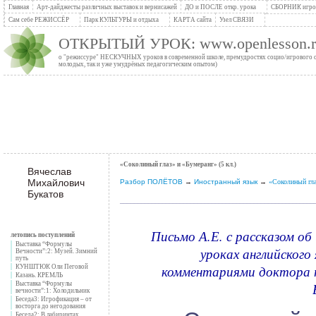
Главная
Арт-дайджесты различных выставок и вернисажей
ДО и ПОСЛЕ откр. урока
СБОРНИК игров
Сам себе РЕЖИССЁР
Парк КУЛЬТУРЫ и отдыха
КАРТА сайта
Узел СВЯЗИ
ОТКРЫТЫЙ УРОК: www.openlesson.r
о "режиссуре" НЕСКУЧНЫХ уроков в современной школе, премудростях социо/игрового сти
молодых, так и уже умудрёных педагогическим опытом)
«Соколиный глаз» и «Бумеранг» (5 кл.)
Вячеслав
Михайлович
Разбор ПОЛЁТОВ
→
Иностранный язык
→
«Соколиный гла
Букатов
_______________________________________________________
Письмо А.Е. с рассказом об
летопись поступлений
Выставка “Формулы
уроках английского
Вечности”:2: Музей. Зимний
путь
комментариями доктора п
КУНШТЮК Оли Пеговой
Казань. КРЕМЛЬ
Выставка “Формулы
вечности”:1: Холодильник
Беседа3: Игрофикация – от
восторга до негодования
Беседа2: В лабиринтах