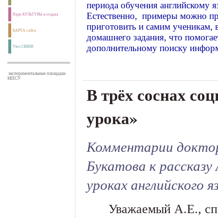
периода обучения английскому яз
Естественно, примеры можно п
Парк КУЛЬТУРЫ и отдыха
приготовить и самим ученикам, в
КАРТА сайта
домашнего задания, что помогае
дополнительному поиску инфор
Узел СВЯЗИ
экспериментальные площадки
МПСУ
В трёх соснах со
урока»
Комментарии доктора
Букатова к рассказу 
уроках английского я
___
Уважаемый А.Е., сп