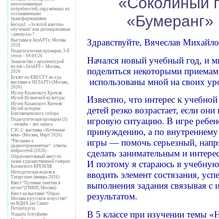
«Соколиный г
неосознаваемых
потребностей, окружённых их
осознаваемыми
«Бумеранг» 
трансформациями
Беседа1: «Золотой ключик»
обучения? или дегенеративная
«движуха»?
Здравствуйте, Вячеслав Михайло
Выставка в ЗилАРТе, Москва
2026
Педагогическая прожарка, 3-й
сезон – 04.04.26
Начался новый учебный год, и м
Знакомство с архитектурой
музея «ЗилАРТ». Москва,
поделиться некоторыми приемам
2026
Буклет по КВЕСТУ на худ.
использованы мной на своих ур
выставке в ЗИЛАРТе (Москва,
2026)
Музеи Казанского Кремля:
Известно, что интерес к учебной
Музей Исламской культуры
Музеи Казанского Кремля:
детей резко возрастает, если они
Музей истории
Благовещенского собора
игровую ситуацию. В игре ребено
Педагогическая прожарка (3)
– онлайн – лит. запись
принуждению, а по внутреннему
ГЭС-2: выставка «Нетёмные
века» (Москва, Март 2026)
игры — помочь серьезный, нап
“Расскажи о
драмогерменевтике”: ответы
нейросетей (2026)
сделать занимательным и интере
Образовательный квест по
залам художественной галереи
И поэтому я стараюсь в учебную
Казанского КРЕМЛЯ
Методическая неделя в
вводить элемент состязания, усп
Татарстане (январь 2026)
Квест “Путевые заметки в
выполнения задания связывая с
музее”(ГМИИ, Москва)
Квест на выставке “Образ
результатом.
Москвы в русском искусстве”
на ВДНХ (из Санкт-
Петербурга)
В 5 классе при изучении темы «
Усадьба Алтуфьево